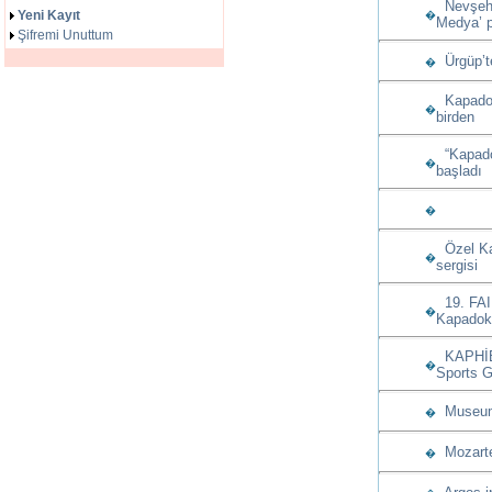
Nevşehir
Yeni Kayıt
�
Medya’ p
Şifremi Unuttum
Ürgüp’te
�
Kapadoky
�
birden
“Kapadok
�
başladı
�
Özel Kap
�
sergisi
19. FAI
�
Kapadoky
KAPHİB’d
�
Sports G
Museum 
�
Mozarte 
�