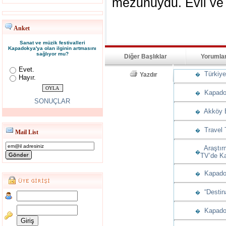
mezunuydu. Evli ve 
Anket
Sanat ve müzik festivalleri
Kapadokya'ya olan ilginin artmasını
sağlıyor mu?
Diğer Başlıklar
Yorumla
Evet.
Türkiye’
Yazdır
�
Hayır.
Kapadoky
�
SONUÇLAR
Akköy Ev
�
Travel T
�
Mail List
Araştırm
�
TV’de Ka
Kapadok
�
“Destina
�
Kapadoky
�