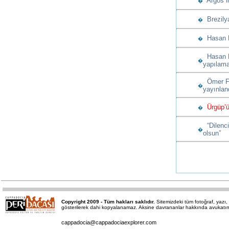
Argos in
�
Brezilya
�
Hasan D
�
Hasan Da
�
yapılam
Ömer Fet
�
yayınlan
Ürgüp’ün
�
“Dilenci
�
olsun”
Copyright 2009 - Tüm hakları saklıdır.
Sitemizdeki tüm fotoğraf, yaz
gösterilerek dahi kopyalanamaz. Aksine davrananlar hakkında avukatımız 
cappadocia@cappadociaexplorer.com