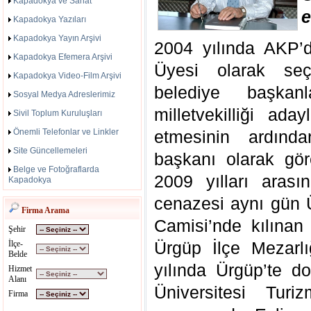
Kapadokya ve Sanat
e
Kapadokya Yazıları
Kapadokya Yayın Arşivi
2004 yılında AKP’
Kapadokya Efemera Arşivi
Üyesi olarak seç
Kapadokya Video-Film Arşivi
belediye başkan
Sosyal Medya Adreslerimiz
milletvekilliği ada
Sivil Toplum Kuruluşları
Önemli Telefonlar ve Linkler
etmesinin ardınd
Site Güncellemeleri
başkanı olarak gör
Belge ve Fotoğraflarda
2009 yılları aras
Kapadokya
cenazesi aynı gün
Firma Arama
Camisi’nde kılına
Şehir
Ürgüp İlçe Mezarlı
İlçe-
Belde
yılında Ürgüp’te 
Hizmet
Alanı
Üniversitesi Tu
Firma