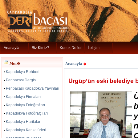
Anasayfa
Biz Kimiz?
Konuk Defteri
İletişim
Men�
Anasayfa
�
Kapadokya Rehberi
Ürgüp’ün eski belediye b
Peribacası Dergisi
Peribacası Kapadokya Yayınları
Kapadokya Firmaları
b
Kapadokya Fotoğrafları
Kapadokya Fotoğrafçıları
y
Kapadokya Haritaları
Kapadokya Karikatürleri
C