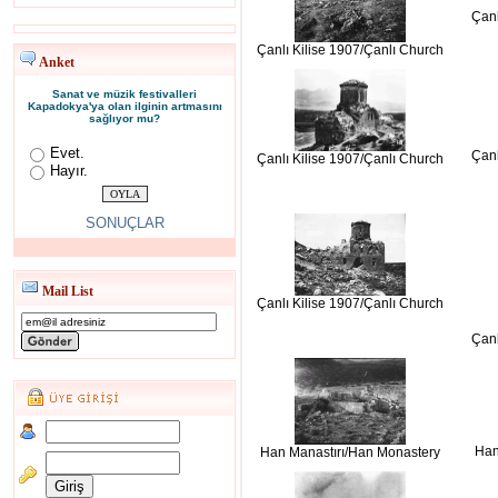
Çanl
Çanlı Kilise 1907/Çanlı Church
Anket
Sanat ve müzik festivalleri
Kapadokya'ya olan ilginin artmasını
sağlıyor mu?
Evet.
Çanl
Çanlı Kilise 1907/Çanlı Church
Hayır.
SONUÇLAR
Mail List
Çanlı Kilise 1907/Çanlı Church
Çanl
Han
Han Manastırı/Han Monastery