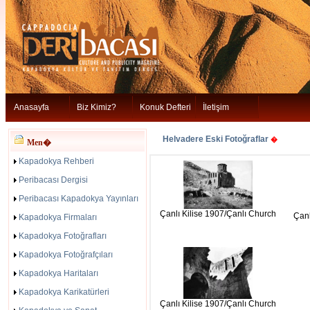
Anasayfa
Biz Kimiz?
Konuk Defteri
İletişim
Helvadere Eski Fotoğraflar
�
Men�
Kapadokya Rehberi
Peribacası Dergisi
Peribacası Kapadokya Yayınları
Çanlı Kilise 1907/Çanlı Church
Çanl
Kapadokya Firmaları
Kapadokya Fotoğrafları
Kapadokya Fotoğrafçıları
Kapadokya Haritaları
Kapadokya Karikatürleri
Çanlı Kilise 1907/Çanlı Church