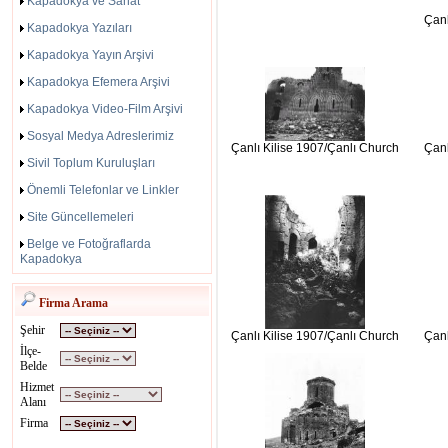
Kapadokya ve Sanat
Çanl
Kapadokya Yazıları
Kapadokya Yayın Arşivi
Kapadokya Efemera Arşivi
Kapadokya Video-Film Arşivi
Sosyal Medya Adreslerimiz
Çanlı Kilise 1907/Çanlı Church
Çanl
Sivil Toplum Kuruluşları
Önemli Telefonlar ve Linkler
Site Güncellemeleri
Belge ve Fotoğraflarda
Kapadokya
Firma Arama
Şehir
Çanlı Kilise 1907/Çanlı Church
Çanl
İlçe-
Belde
Hizmet
Alanı
Firma