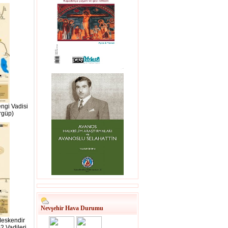
ngi Vadisi
rgüp)
Nevşehir Hava Durumu
Meskendir
2 Vadileri