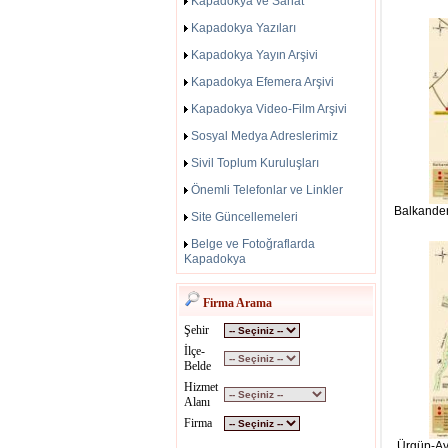
Kapadokya ve Sanat
Kapadokya Yazıları
Kapadokya Yayın Arşivi
Kapadokya Efemera Arşivi
Kapadokya Video-Film Arşivi
Sosyal Medya Adreslerimiz
Sivil Toplum Kuruluşları
Önemli Telefonlar ve Linkler
Balkander
Site Güncellemeleri
Belge ve Fotoğraflarda
Kapadokya
Firma Arama
Şehir
İlçe-
Belde
Hizmet
Alanı
Firma
Ürgüp-Ay