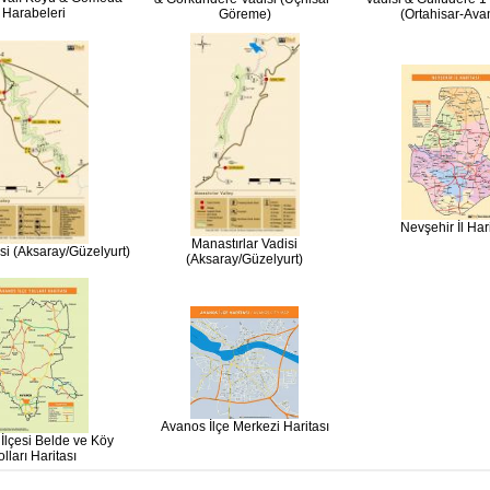
Harabeleri
Göreme)
(Ortahisar-Ava
Nevşehir İl Hari
Manastırlar Vadisi
isi (Aksaray/Güzelyurt)
(Aksaray/Güzelyurt)
Avanos İlçe Merkezi Haritası
İlçesi Belde ve Köy
olları Haritası