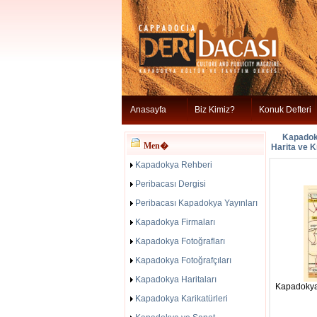
Anasayfa
Biz Kimiz?
Konuk Defteri
Kapadoky
Men�
Harita ve K
Kapadokya Rehberi
Peribacası Dergisi
Peribacası Kapadokya Yayınları
Kapadokya Firmaları
Kapadokya Fotoğrafları
Kapadokya Fotoğrafçıları
Kapadokya Haritaları
Kapadokya-
Kapadokya Karikatürleri