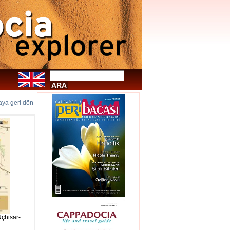
faya geri dön
Uçhisar-