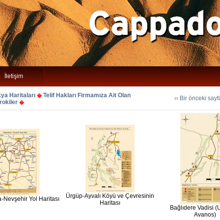
İletişim
a Haritaları
Telif Hakları Firmamıza Ait Olan
�
‹‹ Bir önceki say
rokiler
�
Ürgüp-Ayvalı Köyü ve Çevresinin
Nevşehir Yol Haritası
Haritası
Bağlıdere Vadisi (
Avanos)