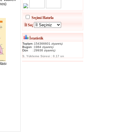
nos)
Seçimi Hatırla
İl Seç
İstatistik
Toplam
:
154366601 ziyaretçi
Bugün
:
1984 ziyaretçi
Dün
:
29936 ziyaretçi
S. Yükleme Süresi : 0.17 sn
tası