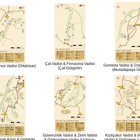
Çat Vadisi & Fırınasma Vadisi
Gomeda Vadisi & Üze
esi Vadisi (Ortahisar)
(Çat-Gülşehir)
(Mustafapaşa-Ü
Güvercinlik Vadisi & Zemi Vadisi
Kızılçukur Vadisi & 
valı Köyü & Gomeda
& Görkündere Vadisi (Uçhisar-
Vadisi & Güllüdere 1-