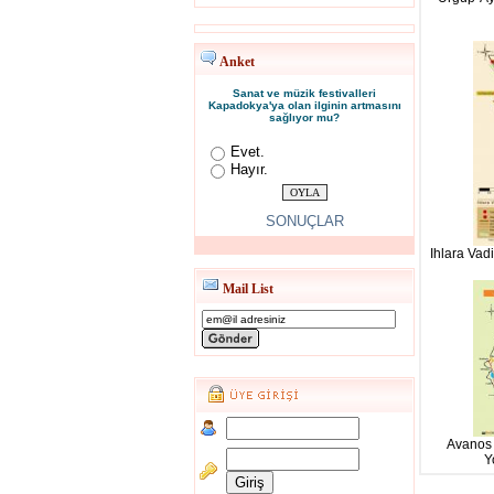
Anket
Sanat ve müzik festivalleri
Kapadokya'ya olan ilginin artmasını
sağlıyor mu?
Evet.
Hayır.
SONUÇLAR
Ihlara Vad
Mail List
Avanos 
Y