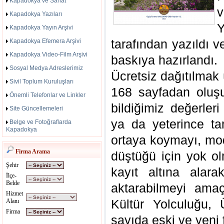
Kapadokya ve Sanat
Kapadokya Yazıları
Kapadokya Yayın Arşivi
tarafından yazıldı v
Kapadokya Efemera Arşivi
Kapadokya Video-Film Arşivi
baskıya hazırlandı.
Sosyal Medya Adreslerimiz
Ücretsiz dağıtılmak 
Sivil Toplum Kuruluşları
168 sayfadan oluşu
Önemli Telefonlar ve Linkler
bildiğimiz değerler
Site Güncellemeleri
ya da yeterince tan
Belge ve Fotoğraflarda
Kapadokya
ortaya koymayı, mo
Firma Arama
düştüğü için yok ol
Şehir
kayıt altına alar
İlçe-
Belde
aktarabilmeyi amaç
Hizmet
Kültür Yolculuğu, 
Alanı
Firma
sayıda eski ve yeni 