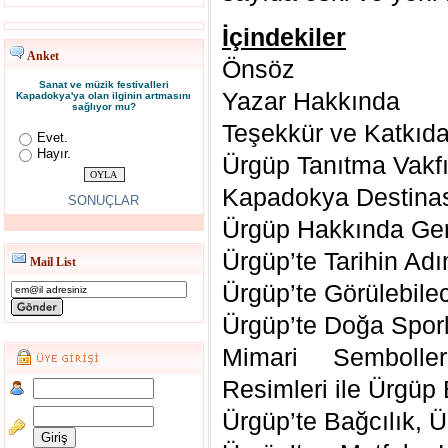
İçindekiler
Anket
Önsöz
Sanat ve müzik festivalleri
Yazar Hakkında
Kapadokya'ya olan ilginin artmasını
sağlıyor mu?
Teşekkür ve Katkıda
Evet.
Hayır.
Ürgüp Tanıtma Vakf
Kapadokya Destina
SONUÇLAR
Ürgüp Hakkında Gene
Ürgüp’te Tarihin Adı
Mail List
Ürgüp’te Görülebile
Ürgüp’te Doğa Sporl
Mimari Sembolle
Resimleri ile Ürgüp 
Ürgüp’te Bağcılık,