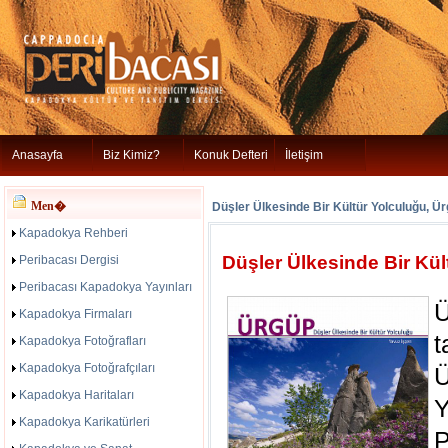
Anasayfa
Biz Kimiz?
Konuk Defteri
İletişim
Men�
Düşler Ülkesinde Bir Kültür Yolculuğu, Ü
Kapadokya Rehberi
Düşler Ülkesinde Bir Kül
Peribacası Dergisi
Peribacası Kapadokya Yayınları
Ü
Kapadokya Firmaları
t
Kapadokya Fotoğrafları
Kapadokya Fotoğrafçıları
Kapadokya Haritaları
Y
Kapadokya Karikatürleri
P