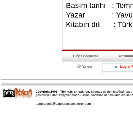
Basım tarihi : Tem
Yazar : Yavuz 
Kitabın dili : Tür
Diğer Başlıklar
Yorumla
Düşler Ü
Yazdır
�
Copyright 2009 - Tüm hakları saklıdır.
Sitemizdeki tüm fotoğraf, yaz
gösterilerek dahi kopyalanamaz. Aksine davrananlar hakkında avukatımız 
cappadocia@cappadociaexplorer.com