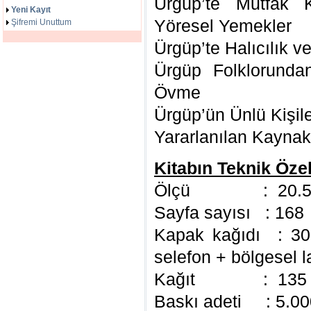
Ürgüp’te Mutfak K
Yeni Kayıt
Yöresel Yemekler
Şifremi Unuttum
Ürgüp’te Halıcılık v
Ürgüp Folklorunda
Övme
Ürgüp’ün Ünlü Kişile
Yararlanılan Kaynak
Kitabın Teknik Özell
Ölçü : 20.5 x
Sayfa sayısı : 168
Kapak kağıdı : 30
selefon + bölgesel l
Kağıt : 135 gr 
Baskı adeti : 5.00