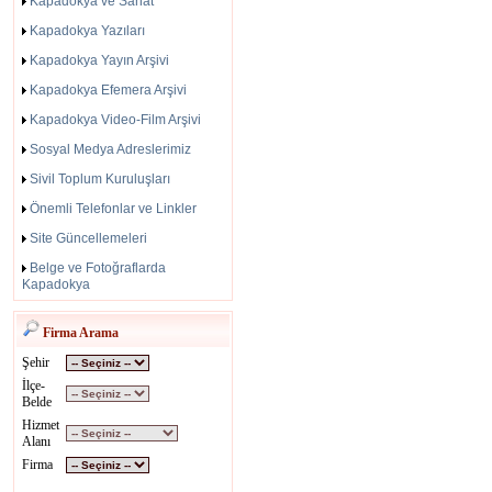
Kapadokya ve Sanat
Kapadokya Yazıları
Kapadokya Yayın Arşivi
Kapadokya Efemera Arşivi
Kapadokya Video-Film Arşivi
Sosyal Medya Adreslerimiz
Sivil Toplum Kuruluşları
Önemli Telefonlar ve Linkler
Site Güncellemeleri
Belge ve Fotoğraflarda
Kapadokya
Firma Arama
Şehir
İlçe-
Belde
Hizmet
Alanı
Firma