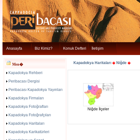
Anasayfa
Biz Kimiz?
Konuk Defteri
İletişim
Kapadokya Haritaları
Niğde
�
�
Men�
Kapadokya Rehberi
Peribacası Dergisi
Peribacası Kapadokya Yayınları
Kapadokya Firmaları
Kapadokya Fotoğrafları
Niğde İlçeler
Kapadokya Fotoğrafçıları
Kapadokya Haritaları
Kapadokya Karikatürleri