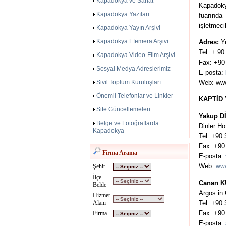
Kapadokya ve Sanat
Kapadokya
Kapadokya Yazıları
fuarında
işletmeci
Kapadokya Yayın Arşivi
Kapadokya Efemera Arşivi
Adres:
Ye
Tel: + 90
Kapadokya Video-Film Arşivi
Fax: +90
Sosyal Medya Adreslerimiz
E-posta:
Sivil Toplum Kuruluşları
Web:
www
Önemli Telefonlar ve Linkler
KAPTİD 
Site Güncellemeleri
Yakup D
Belge ve Fotoğraflarda
Dinler Ho
Kapadokya
Tel: +90
Fax: +90
Firma Arama
E-posta:
Web:
Şehir
www
İlçe-
Canan 
Belde
Argos in
Hizmet
Alanı
Tel: +90
Fax: +90
Firma
E-posta: