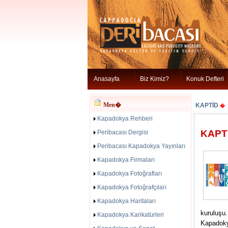
Anasayfa
Biz Kimiz?
Konuk Defteri
Men�
KAPTİD
�
Kapadokya Rehberi
KAPT
Peribacası Dergisi
Peribacası Kapadokya Yayınları
Kapadokya Firmaları
Kapadokya Fotoğrafları
Kapadokya Fotoğrafçıları
Kapadokya Haritaları
kuruluşu.
Kapadokya Karikatürleri
Kapadoky