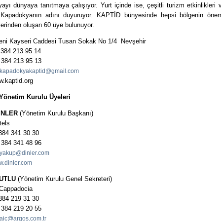
yı dünyaya tanıtmaya çalışıyor. Yurt içinde ise, çeşitli turizm etkinlikler
 Kapadokyanın adını duyuruyor. KAPTİD bünyesinde hepsi bölgenin önem
lerinden oluşan 60 üye bulunuyor.
ni Kayseri Caddesi Tusan Sokak No 1/4 Nevşehir
 384 213 95 14
 384 213 95 13
kapadokyakaptid@gmail.com
.kaptid.org
Yönetim Kurulu Üyeleri
İNLER
(Yönetim Kurulu Başkanı)
tels
 384 341 30 30
 384 341 48 96
yakup@dinler.com
.dinler.com
KUTLU
(Yönetim Kurulu Genel Sekreteri)
 Cappadocia
 384 219 31 30
 384 219 20 55
aic@argos.com.tr