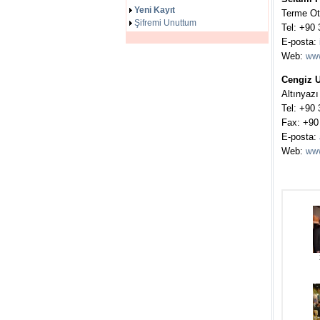
Yeni Kayıt
Terme Ot
Şifremi Unuttum
Tel: +90
E-posta:
Web:
www
Cengiz
Altınyazı
Tel: +90 
Fax: +90
E-posta:
Web:
www