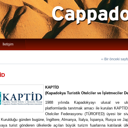
İletişim
‹‹ Bir önceki say
İD
KAPTİD
(Kapadokya Turistik Otelciler ve İşletmeciler D
1988 yılında Kapadokyayı ulusal ve ulus
platformlarda tanıtmak amacı ile kurulan KAPTİD,
Otelciler Federasyonu (TÜROFED) üyesi bir siv
 Kurulduğu günden bugüne, İngiltere, Almanya, İtalya, İspanya, Rusya ve Ja
aya turist gönderen ülkelerde açılan büyük turizm fuarlarına katılarak ül