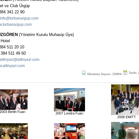
el ve Club Ürgüp
 384 341 22 90
info@turbanurgup.com
.turbanurgup.com
 UZGÖREN
(Yönetim Kurulu Muhasip Üye)
 Hotel
384 511 20 10
 384 511 49 60
altinyazi@altinyazi.com
.altinyazi.com
Tarih:
Okunma Sayısı: 15994
2003 Berlin Fuarı
2007 Londra Fuarı
2008 EMITT