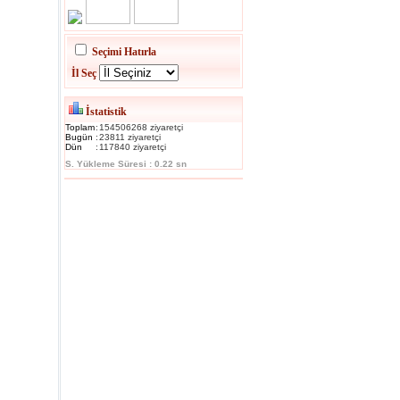
Seçimi Hatırla
İl Seç
İstatistik
Toplam
:
154506268 ziyaretçi
Bugün
:
23811 ziyaretçi
Dün
:
117840 ziyaretçi
S. Yükleme Süresi : 0.22 sn