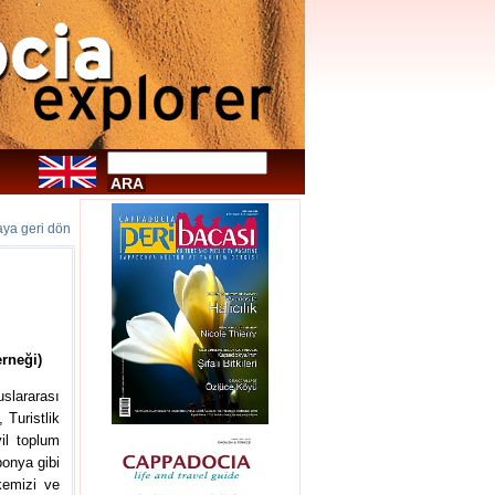
faya geri dön
erneği)
lararası
 Turistlik
il toplum
ponya gibi
kemizi ve