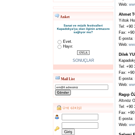
Web:
www
Ahmet 
Anket
Yıltok Ho
Sanat ve müzik festivalleri
Tel: +90
Kapadokya'ya olan ilginin artmasını
Fax: +90
sağlıyor mu?
E-posta:
Evet.
Web:
www.
Hayır.
Dilek Y
SONUÇLAR
Kapadoky
Tel: +90
Fax: +90
E-posta:
Mail List
Web:
www
Ragıp Ö
Altınöz O
Tel: +90
Fax: +90
E-posta:
Web:
www
Selami 