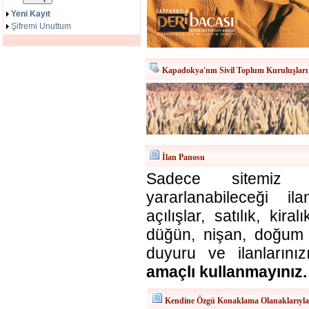
Yeni Kayıt
Şifremi Unuttum
Kapadokya'nın Sivil Toplum Kuruluşları
İlan Panosu
Sadece sitemiz ü
yararlanabileceği il
açılışlar, satılık, kira
düğün, nişan, doğum v
duyuru ve ilanlarınız
amaçlı kullanmayınız.
Kendine Özgü Konaklama Olanaklarıyl