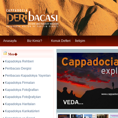
Anasayfa
Biz Kimiz?
Konuk Defteri
İletişim
Men�
Kapadokya Rehberi
Peribacası Dergisi
Peribacası Kapadokya Yayınları
Kapadokya Firmaları
Kapadokya Fotoğrafları
Kapadokya Fotoğrafçıları
Kapadokya Haritaları
Kapadokya Karikatürleri