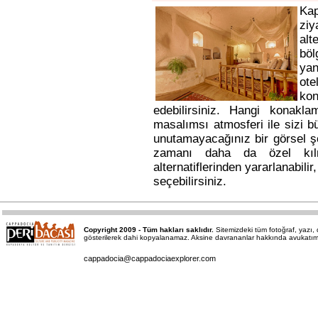
Ka
ziy
alt
bö
yan
ote
kon
edebilirsiniz. Hangi konakl
masalımsı atmosferi ile sizi b
unutamayacağınız bir görsel ş
zamanı daha da özel kı
alternatiflerinden yararlanabili
seçebilirsiniz.
Copyright 2009 - Tüm hakları saklıdır.
Sitemizdeki tüm fotoğraf, yazı
gösterilerek dahi kopyalanamaz. Aksine davrananlar hakkında avukatımız a
cappadocia@cappadociaexplorer.com