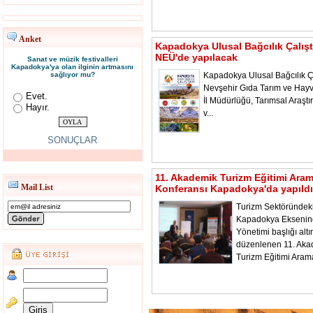
Anket
Kapadokya Ulusal Bağcılık Çalışt
NEÜ'de yapılacak
Sanat ve müzik festivalleri
Kapadokya'ya olan ilginin artmasını
sağlıyor mu?
Kapadokya Ulusal Bağcılık Ça
Nevşehir Gıda Tarım ve Hayv
Evet.
İl Müdürlüğü, Tarımsal Araştı
Hayır.
v...
SONUÇLAR
11. Akademik Turizm Eğitimi Ara
Mail List
Konferansı Kapadokya'da yapıldı
Turizm Sektöründeki
Kapadokya Ekseni
Yönetimi başlığı alt
düzenlenen 11. Aka
Turizm Eğitimi Aram