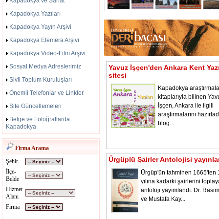
Kapadokya ve Sanat
Kapadokya Yazıları
Kapadokya Yayın Arşivi
Kapadokya Efemera Arşivi
Kapadokya Video-Film Arşivi
Sosyal Medya Adreslerimiz
Yavuz İşçen'den Ankara Kent Yazı
sitesi
Sivil Toplum Kuruluşları
Kapadokya araştırmala
Önemli Telefonlar ve Linkler
kitaplarıyla bilinen Yav
İşçen, Ankara ile ilgili
Site Güncellemeleri
araştırmalarını hazırladı
Belge ve Fotoğraflarda
blog...
Kapadokya
Firma Arama
Ürgüplü Şairler Antolojisi yayınl
Şehir
İlçe-
Ürgüp'ün tahminen 1665'ten
Belde
yılına kadarki şairlerini toplay
Hizmet
antoloji yayımlandı. Dr. Rasi
Alanı
ve Mustafa Kay...
Firma