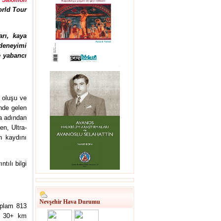
Salomon
orld Tour
rı, kaya
 deneyimi
e yabancı
 oluşu ve
nde gelen
a adından
en, Ultra-
n kaydını
tılı bilgi
Nevşehir Hava Durumu
oplam 813
ve 30+ km