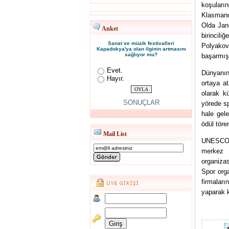
koşuları
Klasmand
Olda Jan
Anket
birincil
Sanat ve müzik festivalleri
Polyakov
Kapadokya'ya olan ilginin artmasını
sağlıyor mu?
başarmışt
Evet.
Dünyanın
Hayır.
ortaya a
olarak kü
SONUÇLAR
yörede s
hale gel
ödül töre
Mail List
UNESCO D
merkez 
organizas
Spor org
firmaları
yaparak k