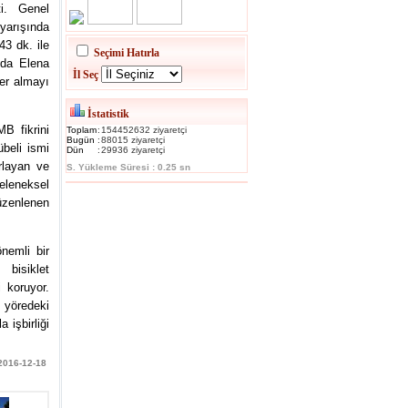
ti. Genel
yarışında
3 dk. ile
Seçimi Hatırla
da Elena
İl Seç
er almayı
İstatistik
B fikrini
Toplam
:
154452632 ziyaretçi
Bugün
:
88015 ziyaretçi
beli ismi
Dün
:
29936 ziyaretçi
ırlayan ve
S. Yükleme Süresi : 0.25 sn
eleneksel
üzenlenen
nemli bir
bisiklet
i koruyor.
e yöredeki
 işbirliği
 2016-12-18