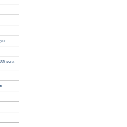
ıyor
2009 sona
tı