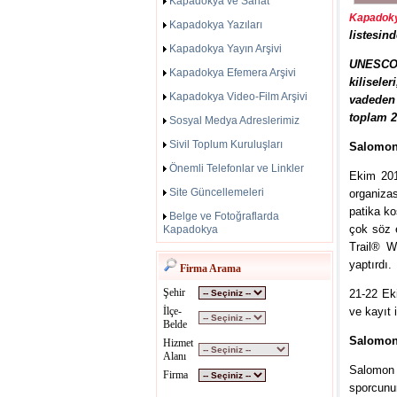
Kapadokya ve Sanat
Kapadoky
Kapadokya Yazıları
listesin
Kapadokya Yayın Arşivi
UNESCO 
Kapadokya Efemera Arşivi
kilisele
Kapadokya Video-Film Arşivi
vadeden 
toplam 2
Sosyal Medya Adreslerimiz
Sivil Toplum Kuruluşları
Salomon
Önemli Telefonlar ve Linkler
Ekim 201
Site Güncellemeleri
organiza
patika k
Belge ve Fotoğraflarda
çok söz e
Kapadokya
Trail® W
yaptırdı.
Firma Arama
Şehir
21-22 Eki
İlçe-
ve kayıt 
Belde
Salomon 
Hizmet
Alanı
Salomon 
Firma
sporcunu