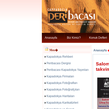
Anasayfa
Biz Kimiz?
Konuk Defteri
Men�
Anasayfa
Kapadokya Rehberi
Salom
Peribacası Dergisi
takvi
Peribacası Kapadokya Yayınları
Kapadokya Firmaları
Kapadokya Fotoğrafları
Kapadokya Fotoğrafçıları
Kapadokya Haritaları
Kapadokya Karikatürleri