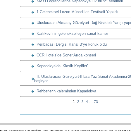
KMYO öğrencilerine Kapadokyalılık bilinci semineri
�
1.Geleneksel Lozan Mübadilleri Festivali Yapıldı
�
Uluslararası Aksaray-Güzelyurt Dağ Bisikleti Yarışı yapı
�
Karlıkevi’nin gelenekselleşen sanat kampı
�
Peribacası Dergisi Kanal B’ye konuk oldu
�
CCR Hotels’de Soner Arıca konseri
�
Kapadokya’da ‘Klasik Keyifler’
�
II. Uluslararası Güzelyurt-Ihlara Yaz Sanat Akademisi-2
�
başlıyor
Rehberlerin kaleminden Kapadokya
�
1
...
2
3
4
73
klıdır.
Sitemizdeki tüm fotoğraf, yazı, doküman ve düşünce ürünleri 5846 Sayılı Fikir ve Sanat 