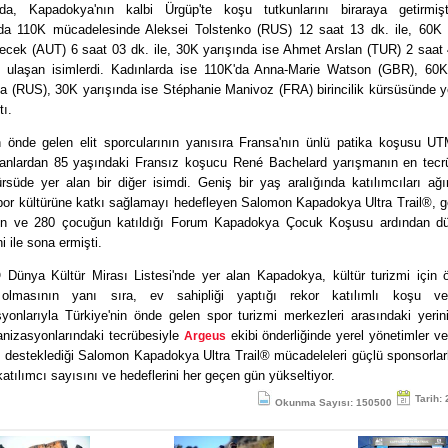
nda, Kapadokya'nın kalbi Ürgüp'te koşu tutkunlarını biraraya getirmiş
a 110K mücadelesinde Aleksei Tolstenko (RUS) 12 saat 13 dk. ile, 60K 
ecek (AUT) 6 saat 03 dk. ile, 30K yarışında ise Ahmet Arslan (TUR) 2 saat 4
iğe ulaşan isimlerdi. Kadınlarda ise 110K'da Anna-Marie Watson (GBR), 60K
a (RUS), 30K yarışında ise Stéphanie Manivoz (FRA) birincilik kürsüsünde y
ı.
 önde gelen elit sporcularının yanısıra Fransa'nın ünlü patika koşusu UTM
tanlardan 85 yaşındaki Fransız koşucu René Bachelard yarışmanın en tecrü
rsüde yer alan bir diğer isimdi. Geniş bir yaş aralığında katılımcıları ağ
por kültürüne katkı sağlamayı hedefleyen Salomon Kapadokya Ultra Trail®, g
en ve 280 çocuğun katıldığı Forum Kapadokya Çocuk Koşusu ardından d
ni ile sona ermişti.
ünya Kültür Mirası Listesi'nde yer alan Kapadokya, kültür turizmi için ö
olmasının yanı sıra, ev sahipliği yaptığı rekor katılımlı koşu ve 
yonlarıyla Türkiye'nin önde gelen spor turizmi merkezleri arasındaki yerin
anizasyonlarındaki tecrübesiyle
ekibi önderliğinde yerel yönetimler v
Argeus
n desteklediği Salomon Kapadokya Ultra Trail® mücadeleleri güçlü sponsorlarla
atılımcı sayısını ve hedeflerini her geçen gün yükseltiyor.
Tarih:
Okunma Sayısı: 150500