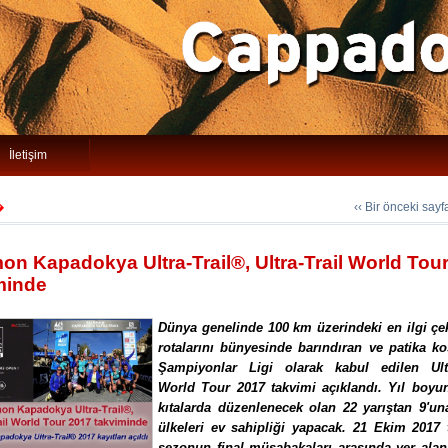
İletişim
‹‹ Bir önceki say
�
on Kapadokya Ultra-Trail®, Ultra-Trail World Tou
minde
Dünya genelinde 100 km üzerindeki en ilgi çe
rotalarını bünyesinde barındıran ve patika ko
Şampiyonlar Ligi olarak kabul edilen Ultr
World Tour 2017 takvimi açıklandı. Yıl boyun
kıtalarda düzenlenecek olan 22 yarıştan 9'u
ülkeleri ev sahipliği yapacak. 21 Ekim 2017 
sezonun final müsabakaları arasında yer ala