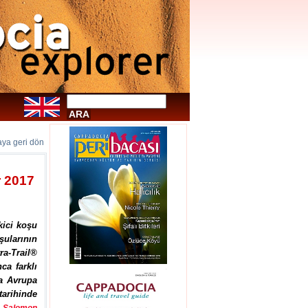
faya geri dön
r 2017
kici koşu
şularının
a-Trail®
ca farklı
na Avrupa
tarihinde
n