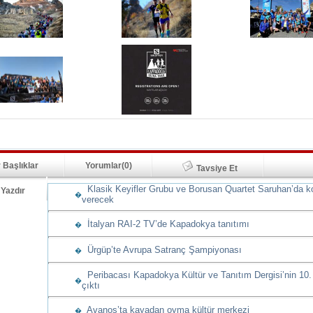
 Başlıklar
Yorumlar(0)
Tavsiye Et
Klasik Keyifler Grubu ve Borusan Quartet Saruhan’da k
Yazdır
�
verecek
İtalyan RAI-2 TV’de Kapadokya tanıtımı
�
Ürgüp’te Avrupa Satranç Şampiyonası
�
Peribacası Kapadokya Kültür ve Tanıtım Dergisi’nin 10.
�
çıktı
Avanos’ta kayadan oyma kültür merkezi
�