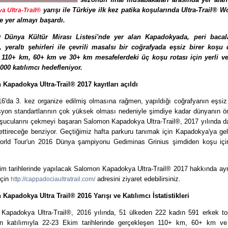
yarışı ile Türkiye ilk kez patika koşularında Ultra-Trail® W
a Ultra-Trail®
de yer almayı başardı.
Dünya Kültür Mirası Listesi'nde yer alan Kapadokyada, peri bacala
ri, yeraltı şehirleri ile çevrili masalsı bir coğrafyada eşsiz birer koşu
110+ km, 60+ km ve 30+ km mesafelerdeki üç koşu rotası için yerli v
000 katılımcı hedefleniyor.
 Kapadokya Ultra-Trail® 2017
kayıtları açıldı
6'da 3. kez organize edilmiş olmasına rağmen, yapıldığı coğrafyanın eşsiz
syon standartlarının çok yüksek olması nedeniyle şimdiye kadar dünyanın ö
oşucularını çekmeyi başaran Salomon Kapadokya Ultra-Trail®, 2017 yılında d
ttireceğe benziyor. Geçtiğimiz hafta parkuru tanımak için Kapadokya'ya gel
orld Tour'un 2016 Dünya şampiyonu Gediminas Grinius şimdiden koşu içi
m tarihlerinde yapılacak Salomon Kapadokya Ultra-Trail® 2017 hakkında ayrın
için
adresini ziyaret edebilirsiniz.
http://cappadociaultratrail.com/
Kapadokya Ultra Trail® 2016 Yarışı ve Katılımcı İstatistikleri
Kapadokya Ultra-Trail®, 2016 yılında, 51 ülkeden 222 kadın 591 erkek t
n katılımıyla 22-23 Ekim tarihlerinde gerçekleşen 110+ km, 60+ km 