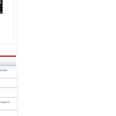
onser
 sayısı