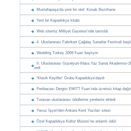
Mustafapaşa’da yeni bir otel: Konak Bezirhane
�
Yeni bir Kapadokya kitabı
�
Web sitemiz Milliyet Gazetesi’nde tanıtıldı
�
4. Uluslararası Fabrikart Çağdaş Sanatlar Festivali başl
�
Wedding Turkey 2009 Fuarı başlıyor
�
II. Uluslararası Güzelyurt-Ihlara Yaz Sanat Akademisi-
�
erdi
‘Klasik Keyifler’ Grubu Kapadokya’daydı
�
Peribacası Dergisi EMITT Fuarı’nda ücretsiz kitap dağıt
�
Turasan uluslararası ödüllerine yenilerini ekledi
�
Yavuz İşçen'den Ankara Kent Yazıları sitesi
�
Özel Kapadokya Kültür Müzesi’ne anlamlı ödül
�