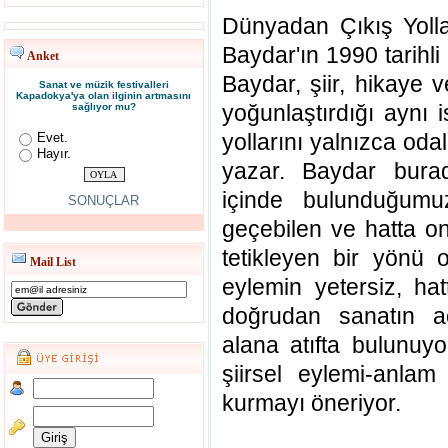
Dünyadan Çıkış Yolla
Baydar'ın 1990 tarihli 
Anket
Baydar, şiir, hikaye v
Sanat ve müzik festivalleri
Kapadokya'ya olan ilginin artmasını
yoğunlaştırdığı aynı 
sağlıyor mu?
yollarını yalnızca odal
Evet.
Hayır.
yazar. Baydar burada,
içinde bulunduğumuz
SONUÇLAR
geçebilen ve hatta o
tetikleyen bir yönü 
Mail List
eylemin yetersiz, ha
doğrudan sanatın aç
alana atıfta bulunuy
şiirsel eylemi-anla
kurmayı öneriyor.