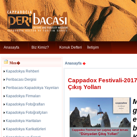
Anasayfa
Biz Kimiz?
Konuk Defteri
İletişim
Men�
Anasayfa
�
Kapadokya Rehberi
Cappadox Festivali-201
Peribacası Dergisi
Çıkış Yolları
Peribacası Kapadokya Yayınları
Kapadokya Firmaları
Kapadokya Fotoğrafları
Kapadokya Fotoğrafçıları
e
Kapadokya Haritaları
Kapadokya Karikatürleri