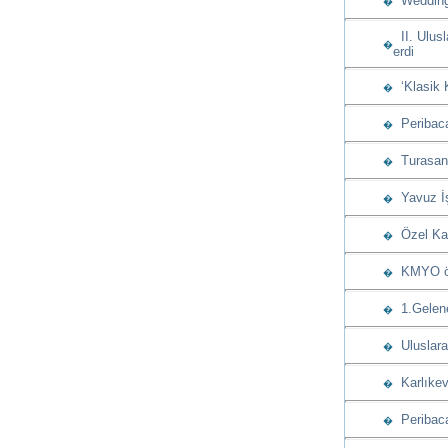
Wedding 
�
II. Ulusl
�
erdi
‘Klasik 
�
Peribacas
�
Turasan u
�
Yavuz İşç
�
Özel Kap
�
KMYO öğre
�
1.Gelenek
�
Uluslarar
�
Karlıkev
�
Peribaca
�