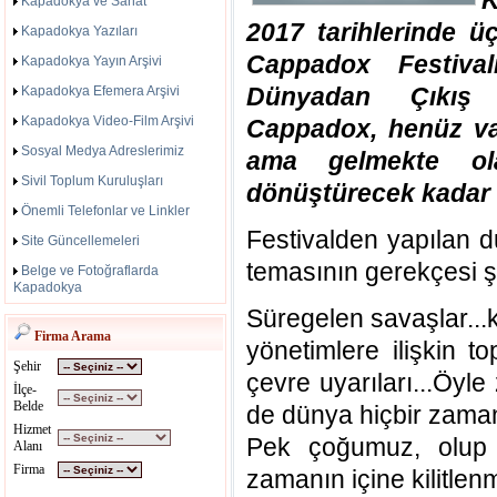
Kapadokya ve Sanat
2017 tarihlerinde 
Kapadokya Yazıları
Cappadox Festivali
Kapadokya Yayın Arşivi
Dünyadan Çıkış Y
Kapadokya Efemera Arşivi
Kapadokya Video-Film Arşivi
Cappadox, henüz va
Sosyal Medya Adreslerimiz
ama gelmekte ol
Sivil Toplum Kuruluşları
dönüştürecek kadar 
Önemli Telefonlar ve Linkler
Festivalden yapılan 
Site Güncellemeleri
temasının gerekçesi şö
Belge ve Fotoğraflarda
Kapadokya
Süregelen savaşlar...k
Firma Arama
yönetimlere ilişkin t
Şehir
çevre uyarıları...Öyl
İlçe-
Belde
de dünya hiçbir zaman
Hizmet
Pek çoğumuz, olup b
Alanı
Firma
zamanın içine kilitlen