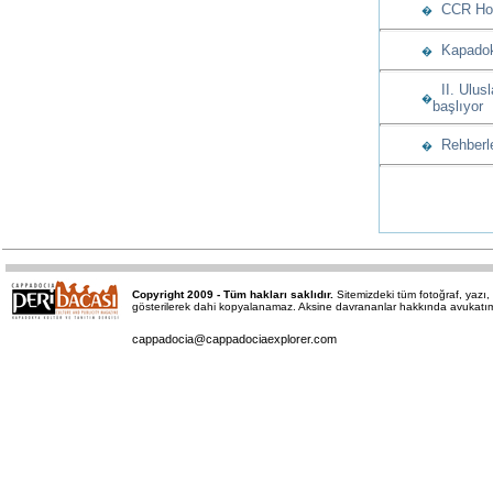
CCR Hote
�
Kapadoky
�
II. Ulusl
�
başlıyor
Rehberle
�
Copyright 2009 - Tüm hakları saklıdır.
Sitemizdeki tüm fotoğraf, yaz
gösterilerek dahi kopyalanamaz. Aksine davrananlar hakkında avukatımız 
cappadocia@cappadociaexplorer.com