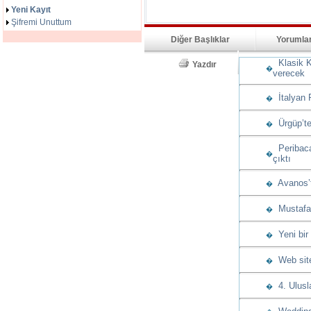
Yeni Kayıt
Şifremi Unuttum
Diğer Başlıklar
Yorumla
Klasik K
Yazdır
�
verecek
İtalyan 
�
Ürgüp’te
�
Peribacas
�
çıktı
Avanos’t
�
Mustafap
�
Yeni bir
�
Web sitem
�
4. Ulusla
�