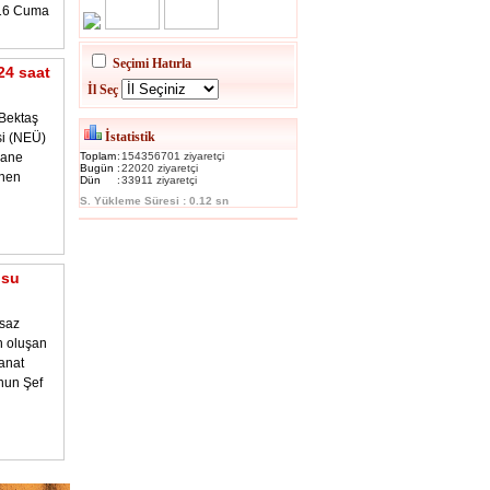
016 Cuma
Seçimi Hatırla
24 saat
İl Seç
Bektaş
İstatistik
si (NEÜ)
hane
Toplam
:
154356701 ziyaretçi
Bugün
:
22020 ziyaretçi
enen
Dün
:
33911 ziyaretçi
S. Yükleme Süresi : 0.12 sn
osu
 saz
n oluşan
anat
nun Şef