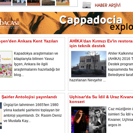
şçen'den Ankara Kent Yazıları
AHİKA'dan Kırmızı Ev'in restor
için teknik destek
Kapadokya araştırmaları ve
Ahiler Kalkınma
kitaplarıyla bilinen Yavuz
(AHİKA) 2016 T
İşçen, Ankara ile ilgili
Destek program
araştırmalarını hazırladığı bir
kapsamında Ne
blog...
Belediyesi tara
hazırlanan Nevşehir ...
Şairler Antolojisi yayınlandı
Uçhisar'da Su İdil & Uraz Kıvan
konseri
Ürgüp'ün tahminen 1665'ten 1980
Caz müziğinin 
yılına kadarki şairlerini toplayan bir
isimleri Su İdil
antoloji yayımlandı. Dr. Rasim Deniz
Kıvaner, Uçhisa
ve Mustafa Kay...
argos in