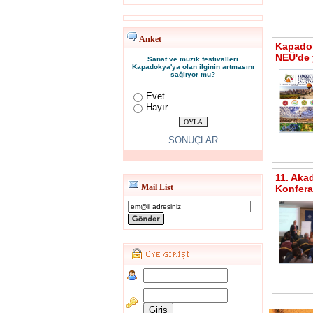
Anket
Kapadok
NEÜ'de 
Sanat ve müzik festivalleri
Kapadokya'ya olan ilginin artmasını
sağlıyor mu?
Evet.
Hayır.
SONUÇLAR
11. Aka
Mail List
Konfera