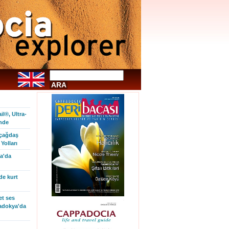
l®, Ultra-
inde
 çağdaş
Yolları
a'da
de kurt
et ses
padokya'da