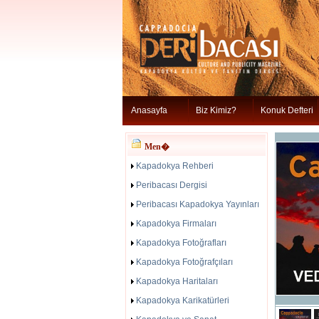
Anasayfa
Biz Kimiz?
Konuk Defteri
Men�
Kapadokya Rehberi
Peribacası Dergisi
Peribacası Kapadokya Yayınları
Kapadokya Firmaları
Kapadokya Fotoğrafları
Kapadokya Fotoğrafçıları
Kapadokya Haritaları
Kapadokya Karikatürleri