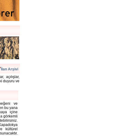
İlan Arşivi
, açılışlar,
aki duyuru ve
 beğeni ve
rden bu yana
kaya içine
la görkemli
bilirsiniz.
Kapadokya
e kültürel
unacaktır.