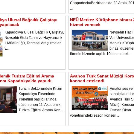
Cappadocia/Bezirhane'de 23 Aralık 2
...
ya Ulusal Bağcılık Çalıştayı
NEÜ Merkez Kütüphane binası 
yapılacak
hizmet verecek
Kapadokya Ulusal Bağcılık Çalıştayı,
Nevşehir Hacı 
Nevşehir Gıda Tarım ve Hayvancılık
Veli Üniversite
İl Müdürlüğü, Tarımsal Araştırmalar
Merkez Kütüp
v...
binası düzenl
törenle hizmete açıldı. 10 bin metrek...
demik Turizm Eğitimi Arama
Avanos Türk Sanat Müziği Kor
nsı Kapadokya'da yapıldı
konseri ertelendi
Turizm Sektöründeki Krizin
Amatör ses ve
Kapadokya Ekseninde
sanatçılarında
Yönetimi başlığı altında
Avanos Türk S
düzenlenen 11. Akademik
Müziği Korosu
Turizm Eğitimi Arama Kon...
Osman Okan
yönetimindeki sezon konseri...