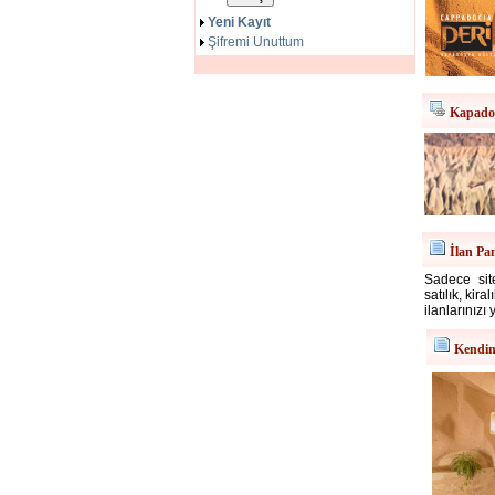
Yeni Kayıt
Şifremi Unuttum
Kapadok
İlan Pa
Sadece site
satılık, kir
ilanlarınızı 
Kendin