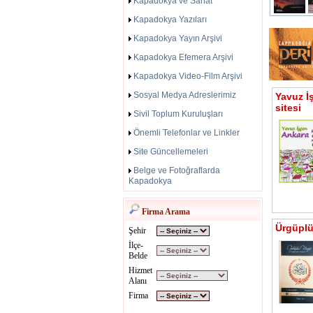
Kapadokya ve Sanat
Kapadokya Yazıları
Kapadokya Yayın Arşivi
Kapadokya Efemera Arşivi
Kapadokya Video-Film Arşivi
Sosyal Medya Adreslerimiz
Yavuz İ
sitesi
Sivil Toplum Kuruluşları
Önemli Telefonlar ve Linkler
Site Güncellemeleri
Belge ve Fotoğraflarda
Kapadokya
Firma Arama
Ürgüplü 
Şehir
İlçe-
Belde
Hizmet
Alanı
Firma