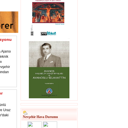
asyonu
 Ajansı
eknik
ı
vşehir
fından
er
ünlü
 ve Uraz
r'daki
Nevşehir Hava Durumu