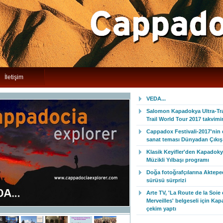
İletişim
VEDA...
Salomon Kapadokya Ultra-Trai
Trail World Tour 2017 takvim
Cappadox Festivali-2017'nin
sanat teması Dünyadan Çıkış 
Klasik Keyifler'den Kapadoky
Müzikli Yılbaşı programı
Doğa fotoğrafçılarına Aktepe
sürüsü sürprizi
Arte TV, 'La Route de la Soie 
Merveilles' belgeseli için Ka
çekim yaptı