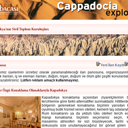
ya'nın Sivil Toplum Kuruluşları
nosu
Yeni İlan Kaydı
miz üyelerinin ücretsiz olarak yararlanabileceği ilan panosuna, organizasyonlar
alık ilanları, iş ve eleman ilanları, düğün, nişan, doğum ve ölüm gibi çeşitli konulard
yazabilirsiniz.
Lütfen reklam amaçlı kullanmayınız.
e Özgü Konaklama Olanaklarıyla Kapadokya
Kapadokya konaklama
açısından ziyaretçilerinin
tercihlerine göre farklı alternatifler sunmaktadır. Hititle
bölgenin geleneksel konaklama biçimini yansıtan 
oyulmuş butik hizmet veren otelleri, kemerli taş odalarıy
Rum konaklarını ya da yıldızlı lüks otelleri tercih ede
Hangi konaklama biçimini seçerseniz seçin, 
masalımsı atmosferi ile sizi büyüleyecek, tarihi v
dokusuyla size unutamayacağınız bir görsel şölen s