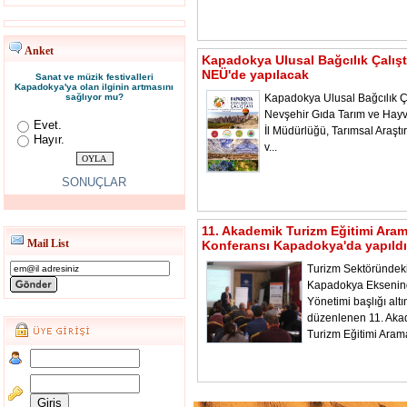
Anket
Kapadokya Ulusal Bağcılık Çalışt
NEÜ'de yapılacak
Sanat ve müzik festivalleri
Kapadokya'ya olan ilginin artmasını
sağlıyor mu?
Kapadokya Ulusal Bağcılık Ça
Nevşehir Gıda Tarım ve Hayv
Evet.
İl Müdürlüğü, Tarımsal Araştı
Hayır.
v...
SONUÇLAR
11. Akademik Turizm Eğitimi Ara
Mail List
Konferansı Kapadokya'da yapıldı
Turizm Sektöründeki
Kapadokya Ekseni
Yönetimi başlığı alt
düzenlenen 11. Aka
Turizm Eğitimi Aram