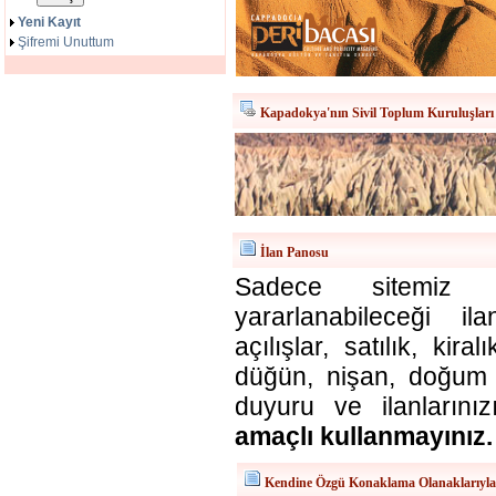
Yeni Kayıt
Şifremi Unuttum
Kapadokya'nın Sivil Toplum Kuruluşları
İlan Panosu
Sadece sitemiz ü
yararlanabileceği il
açılışlar, satılık, kira
düğün, nişan, doğum v
duyuru ve ilanlarınız
amaçlı kullanmayınız.
Kendine Özgü Konaklama Olanaklarıyl