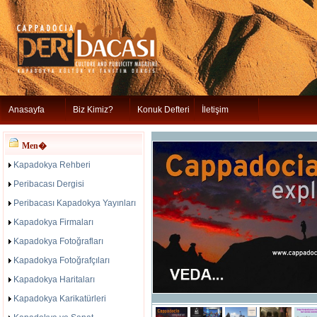
Anasayfa
Biz Kimiz?
Konuk Defteri
İletişim
Men�
Kapadokya Rehberi
Peribacası Dergisi
Peribacası Kapadokya Yayınları
Kapadokya Firmaları
Kapadokya Fotoğrafları
Kapadokya Fotoğrafçıları
Kapadokya Haritaları
Kapadokya Karikatürleri