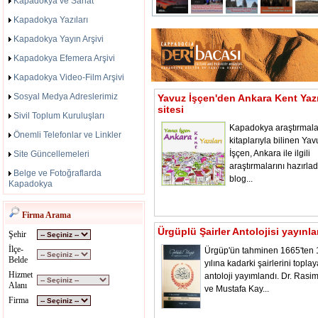
Kapadokya ve Sanat
Kapadokya Yazıları
Kapadokya Yayın Arşivi
Kapadokya Efemera Arşivi
Kapadokya Video-Film Arşivi
Sosyal Medya Adreslerimiz
Yavuz İşçen'den Ankara Kent Yazı
sitesi
Sivil Toplum Kuruluşları
Kapadokya araştırmala
Önemli Telefonlar ve Linkler
kitaplarıyla bilinen Yav
İşçen, Ankara ile ilgili
Site Güncellemeleri
araştırmalarını hazırladı
Belge ve Fotoğraflarda
blog...
Kapadokya
Firma Arama
Ürgüplü Şairler Antolojisi yayınl
Şehir
İlçe-
Ürgüp'ün tahminen 1665'ten
Belde
yılına kadarki şairlerini toplay
Hizmet
antoloji yayımlandı. Dr. Rasi
Alanı
ve Mustafa Kay...
Firma