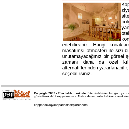
Ka
ziy
alt
bö
yan
ote
kon
edebilirsiniz. Hangi konakl
masalımsı atmosferi ile sizi b
unutamayacağınız bir görsel ş
zamanı daha da özel kı
alternatiflerinden yararlanabili
seçebilirsiniz.
Copyright 2009 - Tüm hakları saklıdır.
Sitemizdeki tüm fotoğraf, yazı
gösterilerek dahi kopyalanamaz. Aksine davrananlar hakkında avukatımız a
cappadocia@cappadociaexplorer.com