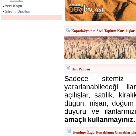
Yeni Kayıt
Şifremi Unuttum
Kapadokya'nın Sivil Toplum Kuruluşları
İlan Panosu
Sadece sitemiz ü
yararlanabileceği il
açılışlar, satılık, kira
düğün, nişan, doğum v
duyuru ve ilanlarınız
amaçlı kullanmayınız.
Kendine Özgü Konaklama Olanaklarıyl