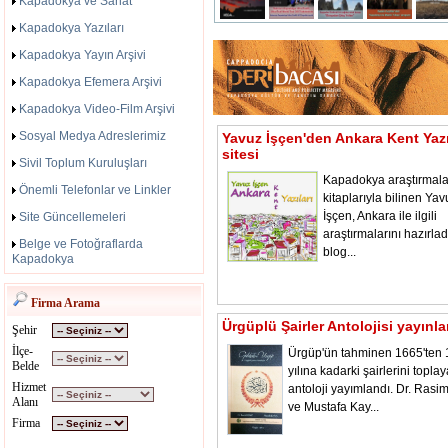
Kapadokya ve Sanat
Kapadokya Yazıları
Kapadokya Yayın Arşivi
Kapadokya Efemera Arşivi
Kapadokya Video-Film Arşivi
Sosyal Medya Adreslerimiz
Yavuz İşçen'den Ankara Kent Yazı
sitesi
Sivil Toplum Kuruluşları
Kapadokya araştırmala
Önemli Telefonlar ve Linkler
kitaplarıyla bilinen Yav
İşçen, Ankara ile ilgili
Site Güncellemeleri
araştırmalarını hazırladı
Belge ve Fotoğraflarda
blog...
Kapadokya
Firma Arama
Ürgüplü Şairler Antolojisi yayınl
Şehir
İlçe-
Ürgüp'ün tahminen 1665'ten
Belde
yılına kadarki şairlerini toplay
Hizmet
antoloji yayımlandı. Dr. Rasi
Alanı
ve Mustafa Kay...
Firma