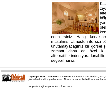
Ka
ziy
alt
bö
yan
ote
kon
edebilirsiniz. Hangi konakl
masalımsı atmosferi ile sizi b
unutamayacağınız bir görsel ş
zamanı daha da özel kı
alternatiflerinden yararlanabili
seçebilirsiniz.
Copyright 2009 - Tüm hakları saklıdır.
Sitemizdeki tüm fotoğraf, yazı
gösterilerek dahi kopyalanamaz. Aksine davrananlar hakkında avukatımız a
cappadocia@cappadociaexplorer.com