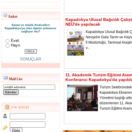
Anket
Kapadokya Ulusal Bağcılık Çalışt
NEÜ'de yapılacak
Sanat ve müzik festivalleri
Kapadokya'ya olan ilginin artmasını
sağlıyor mu?
Kapadokya Ulusal Bağcılık Ça
Nevşehir Gıda Tarım ve Hayv
Evet.
İl Müdürlüğü, Tarımsal Araştı
Hayır.
v...
SONUÇLAR
11. Akademik Turizm Eğitimi Ara
Mail List
Konferansı Kapadokya'da yapıldı
Turizm Sektöründeki
Kapadokya Ekseni
Yönetimi başlığı alt
düzenlenen 11. Aka
Turizm Eğitimi Aram