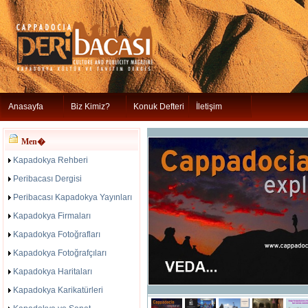
Anasayfa
Biz Kimiz?
Konuk Defteri
İletişim
Men�
Kapadokya Rehberi
Peribacası Dergisi
Peribacası Kapadokya Yayınları
Kapadokya Firmaları
Kapadokya Fotoğrafları
Kapadokya Fotoğrafçıları
Kapadokya Haritaları
Kapadokya Karikatürleri