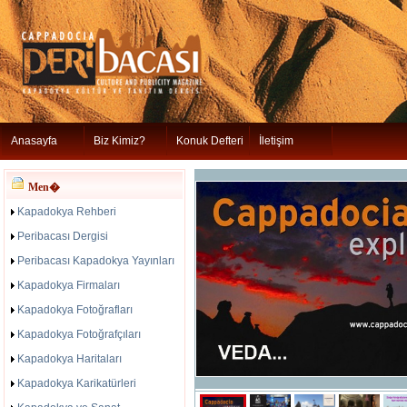
Anasayfa
Biz Kimiz?
Konuk Defteri
İletişim
Men�
Kapadokya Rehberi
Peribacası Dergisi
Peribacası Kapadokya Yayınları
Kapadokya Firmaları
Kapadokya Fotoğrafları
Kapadokya Fotoğrafçıları
Kapadokya Haritaları
Kapadokya Karikatürleri