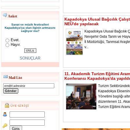
Anket
Kapadokya Ulusal Bağcılık Çalışt
NEÜ'de yapılacak
Sanat ve müzik festivalleri
Kapadokya'ya olan ilginin artmasını
sağlıyor mu?
Kapadokya Ulusal Bağcılık Ça
Nevşehir Gıda Tarım ve Hayv
Evet.
İl Müdürlüğü, Tarımsal Araştı
Hayır.
v...
SONUÇLAR
11. Akademik Turizm Eğitimi Ara
Mail List
Konferansı Kapadokya'da yapıldı
Turizm Sektöründeki
Kapadokya Ekseni
Yönetimi başlığı alt
düzenlenen 11. Aka
Turizm Eğitimi Aram