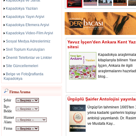
Kapadokya ve Sanat
Kapadokya Yazıları
Kapadokya Yayın Arşivi
Kapadokya Efemera Arşivi
Kapadokya Video-Film Arşivi
Sosyal Medya Adreslerimiz
Yavuz İşçen'den Ankara Kent Yazı
sitesi
Sivil Toplum Kuruluşları
Kapadokya araştırmala
Önemli Telefonlar ve Linkler
kitaplarıyla bilinen Yav
İşçen, Ankara ile ilgili
Site Güncellemeleri
araştırmalarını hazırladı
Belge ve Fotoğraflarda
blog...
Kapadokya
Firma Arama
Ürgüplü Şairler Antolojisi yayınl
Şehir
İlçe-
Ürgüp'ün tahminen 1665'ten
Belde
yılına kadarki şairlerini toplay
Hizmet
antoloji yayımlandı. Dr. Rasi
Alanı
ve Mustafa Kay...
Firma