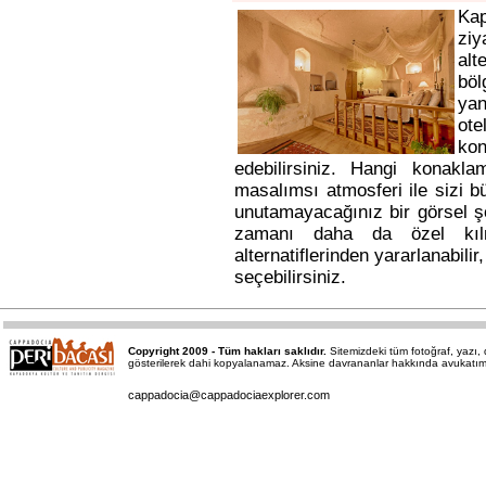
Ka
ziy
alt
bö
yan
ote
kon
edebilirsiniz. Hangi konakl
masalımsı atmosferi ile sizi b
unutamayacağınız bir görsel ş
zamanı daha da özel kı
alternatiflerinden yararlanabili
seçebilirsiniz.
Copyright 2009 - Tüm hakları saklıdır.
Sitemizdeki tüm fotoğraf, yazı
gösterilerek dahi kopyalanamaz. Aksine davrananlar hakkında avukatımız a
cappadocia@cappadociaexplorer.com