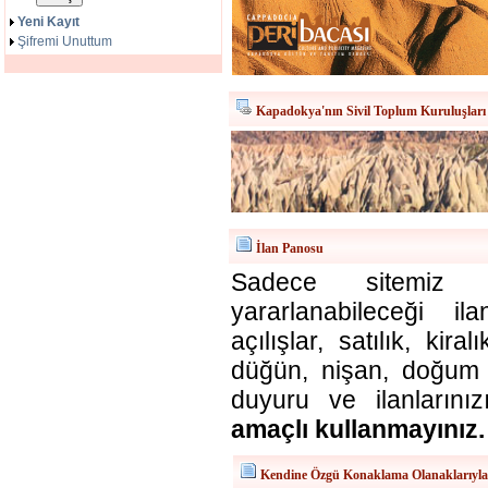
Yeni Kayıt
Şifremi Unuttum
Kapadokya'nın Sivil Toplum Kuruluşları
İlan Panosu
Sadece sitemiz ü
yararlanabileceği il
açılışlar, satılık, kira
düğün, nişan, doğum v
duyuru ve ilanlarınız
amaçlı kullanmayınız.
Kendine Özgü Konaklama Olanaklarıyl