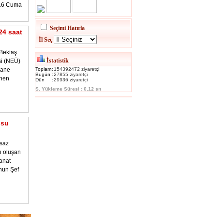
016 Cuma
Seçimi Hatırla
24 saat
İl Seç
Bektaş
İstatistik
si (NEÜ)
hane
Toplam
:
154392472 ziyaretçi
Bugün
:
27855 ziyaretçi
enen
Dün
:
29936 ziyaretçi
S. Yükleme Süresi : 0.12 sn
osu
 saz
n oluşan
anat
nun Şef