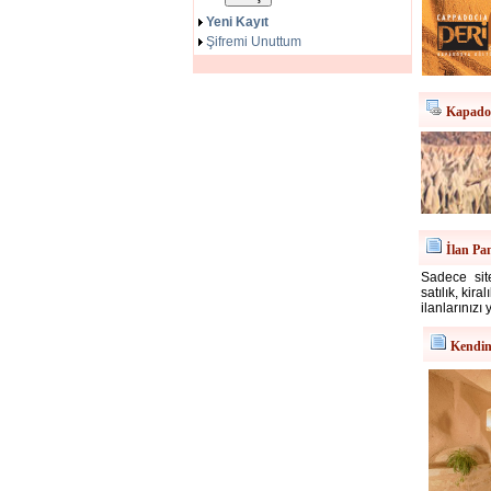
Yeni Kayıt
Şifremi Unuttum
Kapadok
İlan Pa
Sadece site
satılık, kir
ilanlarınızı 
Kendin