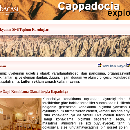
ya'nın Sivil Toplum Kuruluşları
nosu
Yeni İlan Kaydı
miz üyelerinin ücretsiz olarak yararlanabileceği ilan panosuna, organizasyonlar
alık ilanları, iş ve eleman ilanları, düğün, nişan, doğum ve ölüm gibi çeşitli konulard
yazabilirsiniz.
Lütfen reklam amaçlı kullanmayınız.
e Özgü Konaklama Olanaklarıyla Kapadokya
Kapadokya konaklama
açısından ziyaretçilerinin
tercihlerine göre farklı alternatifler sunmaktadır. Hititle
bölgenin geleneksel konaklama biçimini yansıtan 
oyulmuş butik hizmet veren otelleri, kemerli taş odalarıy
Rum konaklarını ya da yıldızlı lüks otelleri tercih ede
Hangi konaklama biçimini seçerseniz seçin, 
masalımsı atmosferi ile sizi büyüleyecek, tarihi v
dokusuyla size unutamayacağınız bir görsel şölen s