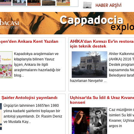
şçen'den Ankara Kent Yazıları
AHİKA'dan Kırmızı Ev'in restor
için teknik destek
Kapadokya araştırmaları ve
Ahiler Kalkınma
kitaplarıyla bilinen Yavuz
(AHİKA) 2016 T
İşçen, Ankara ile ilgili
Destek program
araştırmalarını hazırladığı bir
kapsamında Ne
blog...
Belediyesi tara
hazırlanan Nevşehir ...
Şairler Antolojisi yayınlandı
Uçhisar'da Su İdil & Uraz Kıvan
konseri
Ürgüp'ün tahminen 1665'ten 1980
Caz müziğinin 
yılına kadarki şairlerini toplayan bir
isimleri Su İdil
antoloji yayımlandı. Dr. Rasim Deniz
Kıvaner, Uçhisa
ve Mustafa Kay...
argos in