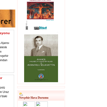
asyonu
 Ajansı
eknik
ı
vşehir
fından
er
ünlü
 ve Uraz
r'daki
Nevşehir Hava Durumu