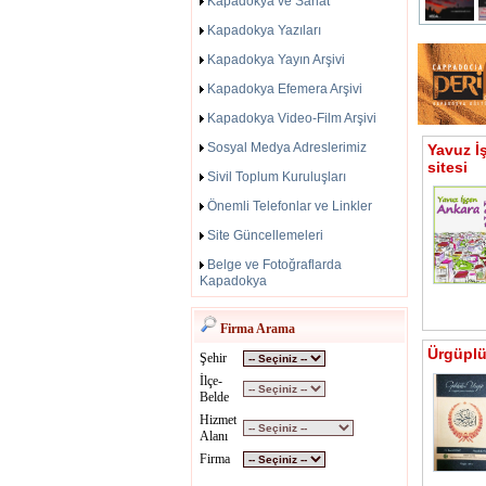
Kapadokya ve Sanat
Kapadokya Yazıları
Kapadokya Yayın Arşivi
Kapadokya Efemera Arşivi
Kapadokya Video-Film Arşivi
Sosyal Medya Adreslerimiz
Yavuz İ
sitesi
Sivil Toplum Kuruluşları
Önemli Telefonlar ve Linkler
Site Güncellemeleri
Belge ve Fotoğraflarda
Kapadokya
Firma Arama
Ürgüplü 
Şehir
İlçe-
Belde
Hizmet
Alanı
Firma