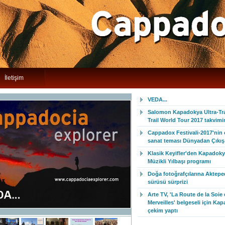
İletişim
VEDA...
Salomon Kapadokya Ultra-Trai
Trail World Tour 2017 takvim
Cappadox Festivali-2017'nin
sanat teması Dünyadan Çıkış 
Klasik Keyifler'den Kapadoky
Müzikli Yılbaşı programı
Doğa fotoğrafçılarına Aktepe
sürüsü sürprizi
Arte TV, 'La Route de la Soie 
Merveilles' belgeseli için Ka
çekim yaptı