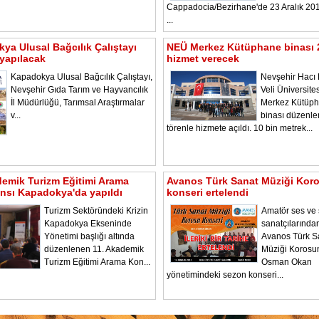
Cappadocia/Bezirhane'de 23 Aralık 2
...
ya Ulusal Bağcılık Çalıştayı
NEÜ Merkez Kütüphane binası 
yapılacak
hizmet verecek
Kapadokya Ulusal Bağcılık Çalıştayı,
Nevşehir Hacı 
Nevşehir Gıda Tarım ve Hayvancılık
Veli Üniversite
İl Müdürlüğü, Tarımsal Araştırmalar
Merkez Kütüp
v...
binası düzenl
törenle hizmete açıldı. 10 bin metrek...
demik Turizm Eğitimi Arama
Avanos Türk Sanat Müziği Kor
nsı Kapadokya'da yapıldı
konseri ertelendi
Turizm Sektöründeki Krizin
Amatör ses ve
Kapadokya Ekseninde
sanatçılarında
Yönetimi başlığı altında
Avanos Türk S
düzenlenen 11. Akademik
Müziği Korosu
Turizm Eğitimi Arama Kon...
Osman Okan
yönetimindeki sezon konseri...