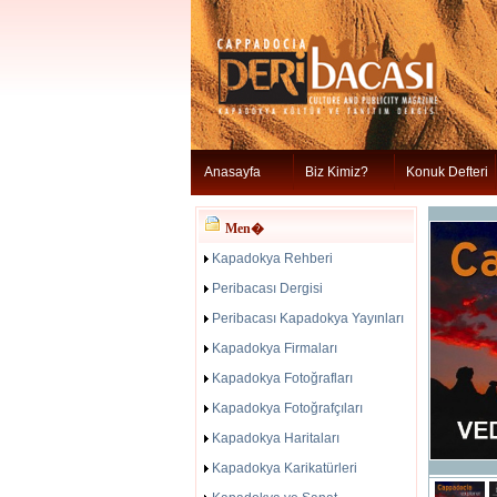
Anasayfa
Biz Kimiz?
Konuk Defteri
Men�
Kapadokya Rehberi
Peribacası Dergisi
Peribacası Kapadokya Yayınları
Kapadokya Firmaları
Kapadokya Fotoğrafları
Kapadokya Fotoğrafçıları
Kapadokya Haritaları
Kapadokya Karikatürleri