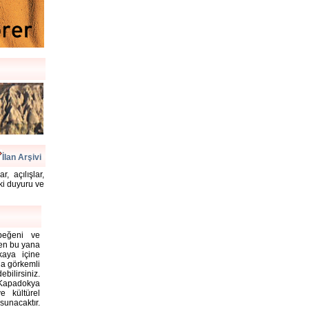
İlan Arşivi
, açılışlar,
aki duyuru ve
 beğeni ve
rden bu yana
kaya içine
la görkemli
bilirsiniz.
Kapadokya
e kültürel
unacaktır.