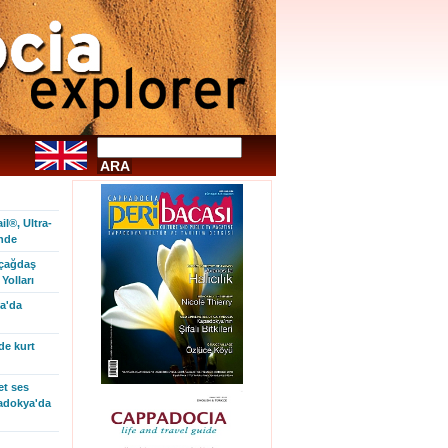
l®, Ultra-
inde
 çağdaş
Yolları
a'da
de kurt
et ses
padokya'da