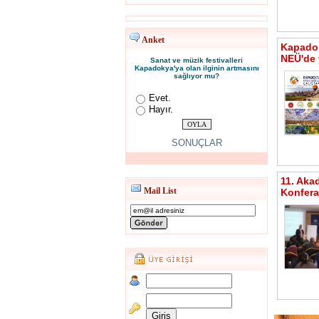
Anket
Kapadok
NEÜ'de 
Sanat ve müzik festivalleri
Kapadokya'ya olan ilginin artmasını
sağlıyor mu?
Evet.
Hayır.
SONUÇLAR
11. Aka
Mail List
Konfera