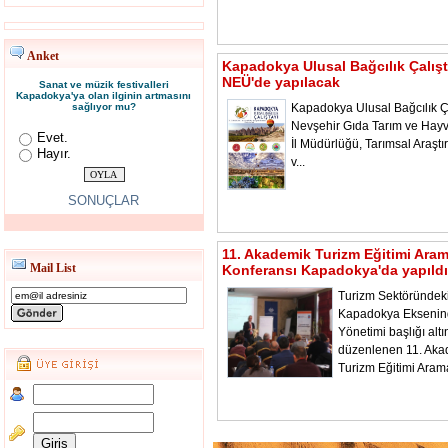
Anket
Kapadokya Ulusal Bağcılık Çalışt
NEÜ'de yapılacak
Sanat ve müzik festivalleri
Kapadokya'ya olan ilginin artmasını
sağlıyor mu?
Kapadokya Ulusal Bağcılık Ça
Nevşehir Gıda Tarım ve Hayv
Evet.
İl Müdürlüğü, Tarımsal Araştı
Hayır.
v...
SONUÇLAR
11. Akademik Turizm Eğitimi Ara
Mail List
Konferansı Kapadokya'da yapıldı
Turizm Sektöründeki
Kapadokya Ekseni
Yönetimi başlığı alt
düzenlenen 11. Aka
Turizm Eğitimi Aram