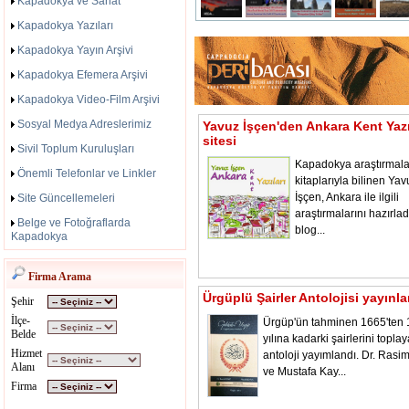
Kapadokya ve Sanat
Kapadokya Yazıları
Kapadokya Yayın Arşivi
Kapadokya Efemera Arşivi
Kapadokya Video-Film Arşivi
Sosyal Medya Adreslerimiz
Yavuz İşçen'den Ankara Kent Yazı
sitesi
Sivil Toplum Kuruluşları
Kapadokya araştırmala
Önemli Telefonlar ve Linkler
kitaplarıyla bilinen Yav
İşçen, Ankara ile ilgili
Site Güncellemeleri
araştırmalarını hazırladı
Belge ve Fotoğraflarda
blog...
Kapadokya
Firma Arama
Ürgüplü Şairler Antolojisi yayınl
Şehir
İlçe-
Ürgüp'ün tahminen 1665'ten
Belde
yılına kadarki şairlerini toplay
Hizmet
antoloji yayımlandı. Dr. Rasi
Alanı
ve Mustafa Kay...
Firma