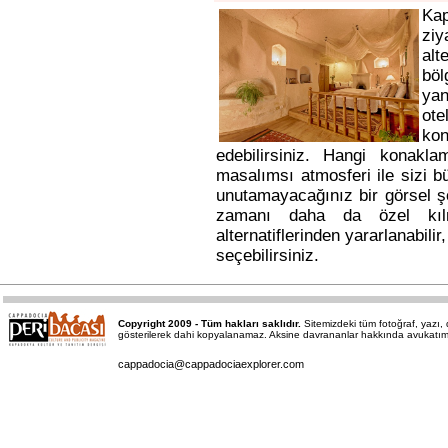
Ka
ziy
alt
bö
yan
ote
kon
edebilirsiniz. Hangi konakl
masalımsı atmosferi ile sizi b
unutamayacağınız bir görsel ş
zamanı daha da özel kı
alternatiflerinden yararlanabili
seçebilirsiniz.
Copyright 2009 - Tüm hakları saklıdır.
Sitemizdeki tüm fotoğraf, yazı
gösterilerek dahi kopyalanamaz. Aksine davrananlar hakkında avukatımız a
cappadocia@cappadociaexplorer.com