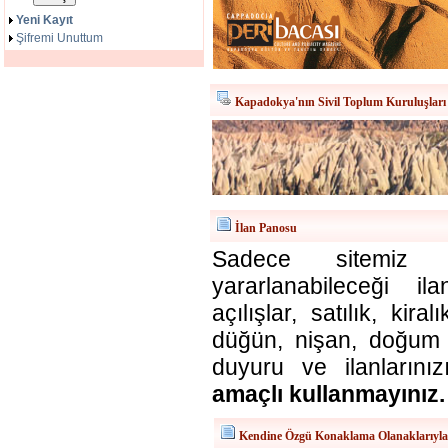
Yeni Kayıt
Şifremi Unuttum
Kapadokya'nın Sivil Toplum Kuruluşları
İlan Panosu
Sadece sitemiz ü
yararlanabileceği il
açılışlar, satılık, kira
düğün, nişan, doğum v
duyuru ve ilanlarınız
amaçlı kullanmayınız.
Kendine Özgü Konaklama Olanaklarıyl