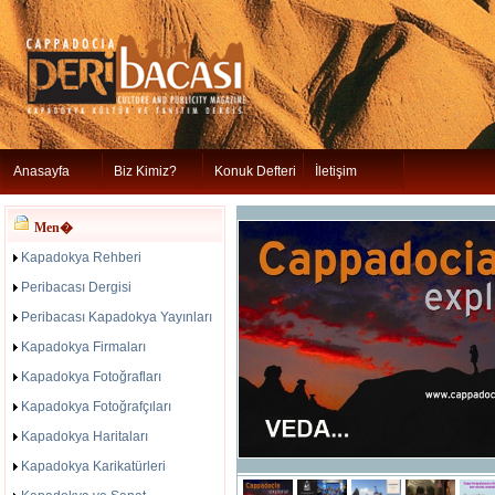
Anasayfa
Biz Kimiz?
Konuk Defteri
İletişim
Men�
Kapadokya Rehberi
Peribacası Dergisi
Peribacası Kapadokya Yayınları
Kapadokya Firmaları
Kapadokya Fotoğrafları
Kapadokya Fotoğrafçıları
Kapadokya Haritaları
Kapadokya Karikatürleri