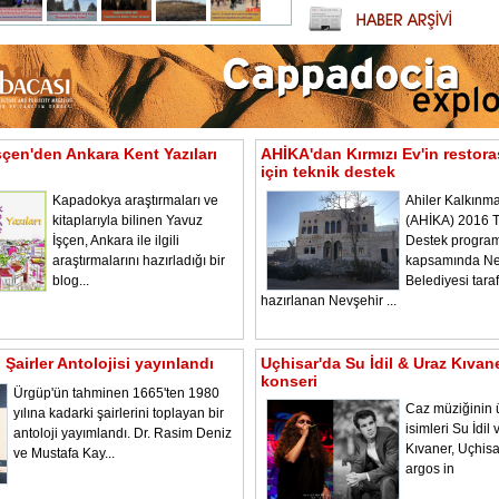
şçen'den Ankara Kent Yazıları
AHİKA'dan Kırmızı Ev'in restor
için teknik destek
Kapadokya araştırmaları ve
Ahiler Kalkınma
kitaplarıyla bilinen Yavuz
(AHİKA) 2016 T
İşçen, Ankara ile ilgili
Destek program
araştırmalarını hazırladığı bir
kapsamında Ne
blog...
Belediyesi tara
hazırlanan Nevşehir ...
Şairler Antolojisi yayınlandı
Uçhisar'da Su İdil & Uraz Kıvan
konseri
Ürgüp'ün tahminen 1665'ten 1980
Caz müziğinin 
yılına kadarki şairlerini toplayan bir
isimleri Su İdil
antoloji yayımlandı. Dr. Rasim Deniz
Kıvaner, Uçhisa
ve Mustafa Kay...
argos in