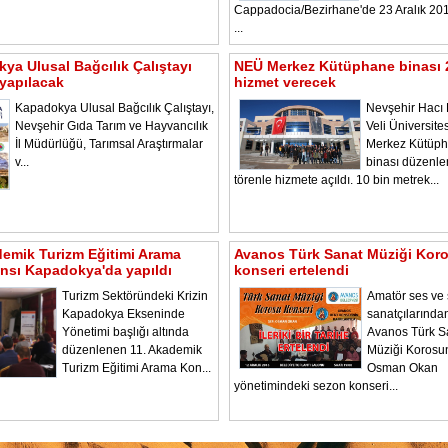
Cappadocia/Bezirhane'de 23 Aralık 2
...
ya Ulusal Bağcılık Çalıştayı
NEÜ Merkez Kütüphane binası 
yapılacak
hizmet verecek
Kapadokya Ulusal Bağcılık Çalıştayı,
Nevşehir Hacı 
Nevşehir Gıda Tarım ve Hayvancılık
Veli Üniversite
İl Müdürlüğü, Tarımsal Araştırmalar
Merkez Kütüp
v...
binası düzenl
törenle hizmete açıldı. 10 bin metrek...
demik Turizm Eğitimi Arama
Avanos Türk Sanat Müziği Kor
nsı Kapadokya'da yapıldı
konseri ertelendi
Turizm Sektöründeki Krizin
Amatör ses ve
Kapadokya Ekseninde
sanatçılarında
Yönetimi başlığı altında
Avanos Türk S
düzenlenen 11. Akademik
Müziği Korosu
Turizm Eğitimi Arama Kon...
Osman Okan
yönetimindeki sezon konseri...