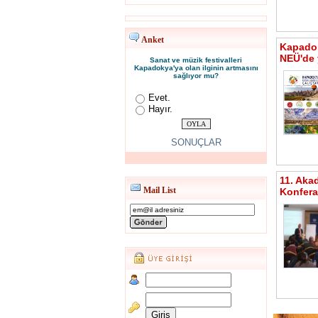
Anket
Kapadok
NEÜ'de 
Sanat ve müzik festivalleri
Kapadokya'ya olan ilginin artmasını
sağlıyor mu?
Evet.
Hayır.
SONUÇLAR
11. Aka
Mail List
Konfera