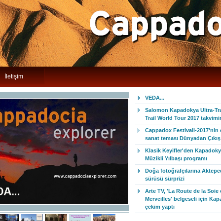
İletişim
VEDA...
Salomon Kapadokya Ultra-Trai
Trail World Tour 2017 takvim
Cappadox Festivali-2017'nin
sanat teması Dünyadan Çıkış 
Klasik Keyifler'den Kapadoky
Müzikli Yılbaşı programı
Doğa fotoğrafçılarına Aktepe
sürüsü sürprizi
Arte TV, 'La Route de la Soie 
Merveilles' belgeseli için Ka
çekim yaptı