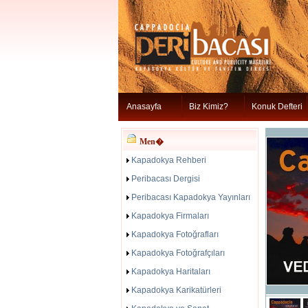
Anasayfa
Biz Kimiz?
Konuk Defteri
Men�
Kapadokya Rehberi
Peribacası Dergisi
Peribacası Kapadokya Yayınları
Kapadokya Firmaları
Kapadokya Fotoğrafları
Kapadokya Fotoğrafçıları
Kapadokya Haritaları
Kapadokya Karikatürleri