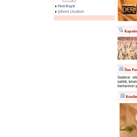
Yeni Kayıt
Şifremi Unuttum
Kapadok
İlan Pa
Sadece site
satılık, kir
ilanlarınızı 
Kendin