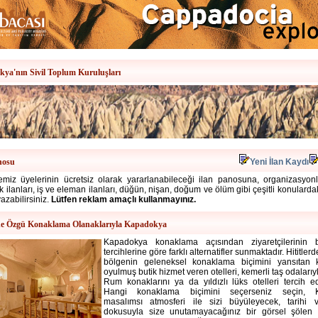
ya'nın Sivil Toplum Kuruluşları
nosu
Yeni İlan Kaydı
miz üyelerinin ücretsiz olarak yararlanabileceği ilan panosuna, organizasyonlar
alık ilanları, iş ve eleman ilanları, düğün, nişan, doğum ve ölüm gibi çeşitli konulard
yazabilirsiniz.
Lütfen reklam amaçlı kullanmayınız.
e Özgü Konaklama Olanaklarıyla Kapadokya
Kapadokya konaklama
açısından ziyaretçilerinin
tercihlerine göre farklı alternatifler sunmaktadır. Hititle
bölgenin geleneksel konaklama biçimini yansıtan 
oyulmuş butik hizmet veren otelleri, kemerli taş odalarıy
Rum konaklarını ya da yıldızlı lüks otelleri tercih ede
Hangi konaklama biçimini seçerseniz seçin, 
masalımsı atmosferi ile sizi büyüleyecek, tarihi v
dokusuyla size unutamayacağınız bir görsel şölen s