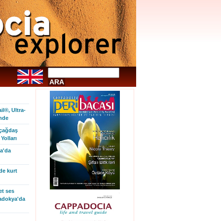
l®, Ultra-
inde
 çağdaş
Yolları
a'da
de kurt
et ses
padokya'da