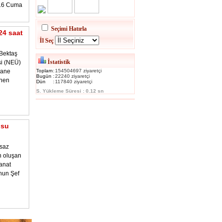
016 Cuma
Seçimi Hatırla
24 saat
İl Seç
Bektaş
İstatistik
si (NEÜ)
hane
Toplam
:
154504697 ziyaretçi
Bugün
:
22240 ziyaretçi
enen
Dün
:
117840 ziyaretçi
S. Yükleme Süresi : 0.12 sn
osu
 saz
n oluşan
anat
nun Şef