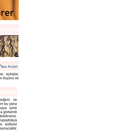
İlan Arşivi
, açılışlar,
aki duyuru ve
 beğeni ve
rden bu yana
kaya içine
la görkemli
bilirsiniz.
Kapadokya
e kültürel
unacaktır.