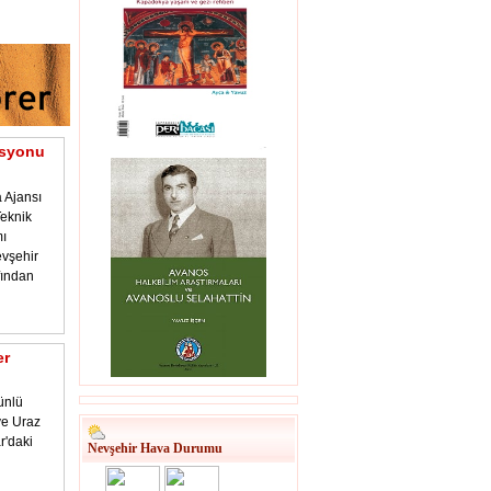
asyonu
 Ajansı
eknik
ı
vşehir
fından
er
ünlü
 ve Uraz
r'daki
Nevşehir Hava Durumu