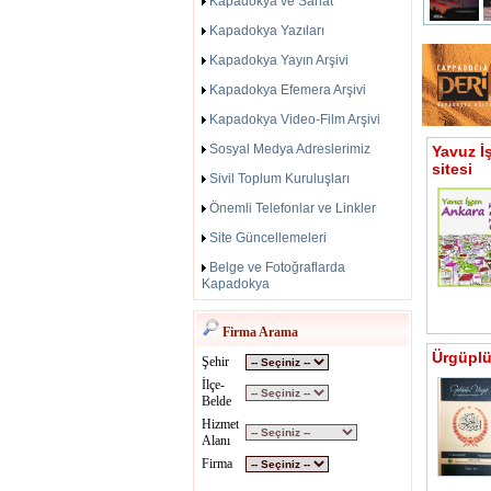
Kapadokya ve Sanat
Kapadokya Yazıları
Kapadokya Yayın Arşivi
Kapadokya Efemera Arşivi
Kapadokya Video-Film Arşivi
Sosyal Medya Adreslerimiz
Yavuz İ
sitesi
Sivil Toplum Kuruluşları
Önemli Telefonlar ve Linkler
Site Güncellemeleri
Belge ve Fotoğraflarda
Kapadokya
Firma Arama
Ürgüplü 
Şehir
İlçe-
Belde
Hizmet
Alanı
Firma