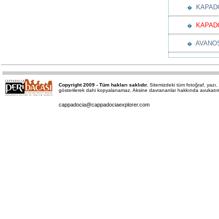
KAPADO
�
KAPADO
�
AVANOS
�
Copyright 2009 - Tüm hakları saklıdır.
Sitemizdeki tüm fotoğraf, yaz
gösterilerek dahi kopyalanamaz. Aksine davrananlar hakkında avukatımız 
cappadocia@cappadociaexplorer.com