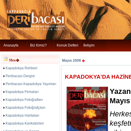
Anasayfa
Biz Kimiz?
Konuk Defteri
İletişim
Men�
Mayıs 2008
�
Kapadokya Rehberi
KAPADOKYA'DA HAZİNE
Peribacası Dergisi
Peribacası Kapadokya Yayınları
Yazan
Kapadokya Firmaları
Mayıs
Kapadokya Fotoğrafları
Kapadokya Fotoğrafçıları
Herke
Kapadokya Haritaları
keşfe
Kapadokya Karikatürleri