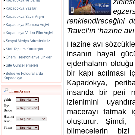
zihin
Kapadokya ve Sanat
Kapadokya Yazıları
egze
Kapadokya Yayın Arşivi
renklendireceğini 
Kapadokya Efemera Arşivi
Travel’ın ‘hazine av
Kapadokya Video-Film Arşivi
Sosyal Medya Adreslerimiz
Hazine avı sözcükle
Sivil Toplum Kuruluşları
insanın hayal güc
Önemli Telefonlar ve Linkler
ejderhaların olduğ
Site Güncellemeleri
bir kapı açılması i
Belge ve Fotoğraflarda
Kapadokya
Kapadokya, periba
insanda bir peri 
Firma Arama
Şehir
izlenimini uyandı
İlçe-
macerayı tatmak i
Belde
Hizmet
oluşturur. Şimdi,
Alanı
Firma
bilmecelerin bi