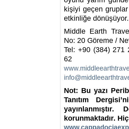
kişiyi geçen grupla
etkinliğe dönüşüyor.
Middle Earth Trave
No: 20 Göreme / Ne
Tel: +90 (384) 271
62
www.middleearthtrav
info@middleearthtrav
Not: Bu yazı Peri
Tanıtım Dergisi’
yayınlanmıştır. D
korunmaktadır. Hiç
www.cappadociaexp