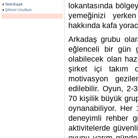
lokantasında bölgey
Yeni Kayıt
Şifremi Unuttum
yemeğinizi yerken
hakkında kafa yorac
Arkadaş grubu olar
eğlenceli bir gün 
olabilecek olan ha
şirket içi takım 
motivasyon geziler
edilebilir. Oyun, 2-
70 kişilik büyük gru
oynanabiliyor. Her 
deneyimli rehber gr
aktivitelerde güvenl
oyunu yarım günde