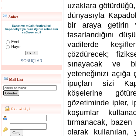
uzaklara götürdüğü
dünyasıyla Kapadoky
Anket
bir araya getirin
Sanat ve müzik festivalleri
Kapadokya'ya olan ilginin artmasını
tasarlandığını düş
sağlıyor mu?
Evet.
vadilerde keşifle
Hayır.
çözdürecek; fizikse
SONUÇLAR
sınayacak ve bi
yeteneğinizi açığa 
Mail List
ipuçları sizi Kap
köşelerine göt
gözetiminde ipler, 
koşumlar kullana
tırmanacak, bazen i
olarak kullanılan, y