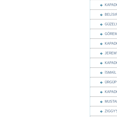
KAPADO
�
BELİSIR
�
GÜZELY
�
GÖREME
�
KAPADO
�
JEREMY
�
KAPADO
�
İSMAİL
�
ÜRGÜP 
�
KAPADO
�
MUSTAF
�
ZIGGY'S
�