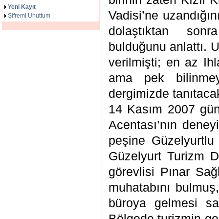
Yeni Kayıt
Vadisi’ne uzandığını
Şifremi Unuttum
dolaştıktan son
bulduğunu anlattı. 
verilmişti; en az I
ama pek bilinme
dergimizde tanıtacak
14 Kasım 2007 günü
Acentası’nın deneyi
peşine Güzelyurtlu 
Güzelyurt Turizm 
görevlisi Pınar Sa
muhatabını bulmuş,
büroya gelmesi sa
Bölgede turizmin ge