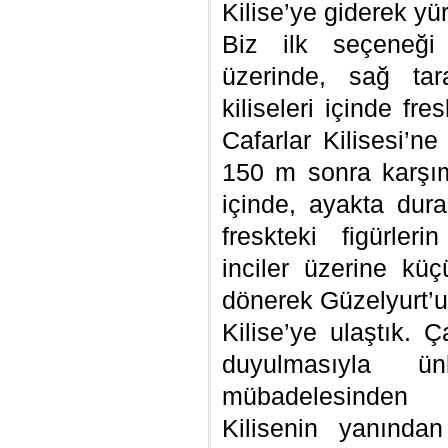
Kilise’ye giderek yür
Biz ilk seçeneği
üzerinde, sağ tar
kiliseleri içinde fr
Cafarlar Kilisesi’ne
150 m sonra karşımı
içinde, ayakta dura
freskteki figürleri
inciler üzerine kü
dönerek Güzelyurt’u
Kilise’ye ulaştık. 
duyulmasıyla ü
mübadelesinden 
Kilisenin yanında