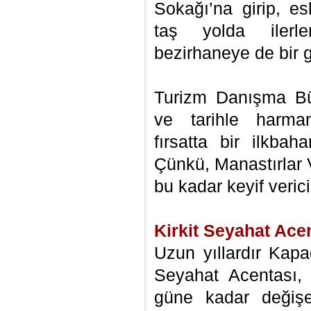
Sokağı’na girip, es
taş yolda ilerle
bezirhaneye de bir g
Turizm Danışma Bü
ve tarihle harma
fırsatta bir ilkbah
Çünkü, Manastırlar 
bu kadar keyif verici
Kirkit Seyahat Ace
Uzun yıllardır Kapa
Seyahat Acentası
güne kadar değişe