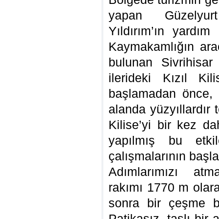
yapan Güzelyu
Yıldırım’ın yardım
Kaymakamlığın arac
bulunan Sivrihisa
ilerideki Kızıl Ki
başlamadan önce, 
alanda yüzyıllardır 
Kilise’yi bir kez d
yapılmış bu etkil
çalışmalarının başl
Adımlarımızı atm
rakımı 1770 m olara
sonra bir çeşme b
Patikasız, taşlı bir