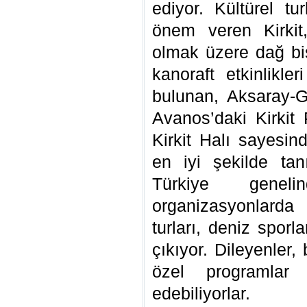
ediyor. Kültürel tu
önem veren Kirkit,
olmak üzere dağ bis
kanoraft etkinlikle
bulunan, Aksaray-Gü
Avanos’daki Kirkit 
Kirkit Halı sayesin
en iyi şekilde tan
Türkiye geneli
organizasyonlarda 
turları, deniz sporl
çıkıyor. Dileyenler
özel programlar
edebiliyorlar.