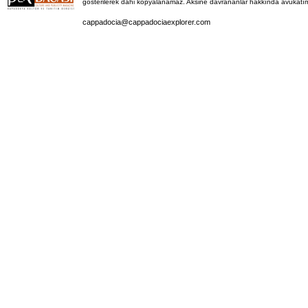
gösterilerek dahi kopyalanamaz. Aksine davrananlar hakkında avukatımız 
cappadocia@cappadociaexplorer.com