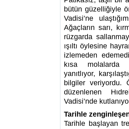
bütün güzelliğiyle
Vadisi’ne ulaştığ
Ağaçların sarı, kırm
rüzgarda sallanmay
ışıltı öylesine hayra
izlemeden edemedi
kısa molalarda va
yanıtlıyor, karşılaştı
bilgiler veriyordu.
düzenlenen Hıdrel
Vadisi’nde kutlanıy
Tarihle zenginleşe
Tarihle başlayan t