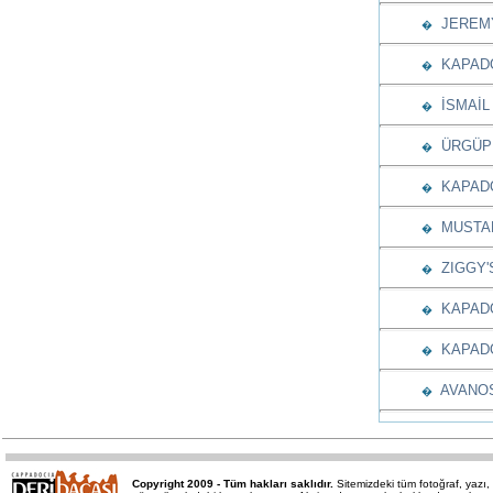
JEREMY
�
KAPADO
�
İSMAİL
�
ÜRGÜP 
�
KAPADO
�
MUSTAF
�
ZIGGY'S
�
KAPADO
�
KAPADO
�
AVANOS
�
Copyright 2009 - Tüm hakları saklıdır.
Sitemizdeki tüm fotoğraf, yaz