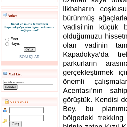
ilkbaharın coşkusuy
Anket
bürünmüş ağaçlarla
Sanat ve müzik festivalleri
Vadisi’nin küçük b
Kapadokya'ya olan ilginin artmasını
sağlıyor mu?
olduğumuzu hissetm
Evet.
olan vadinin ta
Hayır.
Kapadokya’da tre
SONUÇLAR
parkurların arası
gerçekleştirmek iç
Mail List
önemli çalışmal
Acentası’nın sahi
görüştük. Kendisi 
Bey, bu planımız
bölgedeki trekking 
birinin zaten Kızıl 