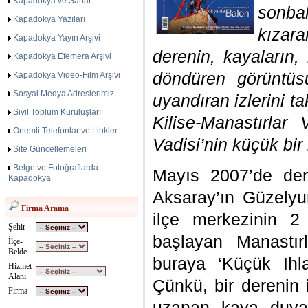
Kapadokya ve Sanat
sonba
Kapadokya Yazıları
kızara
Kapadokya Yayın Arşivi
derenin, kayaların,
Kapadokya Efemera Arşivi
döndüren görüntüs
Kapadokya Video-Film Arşivi
Sosyal Medya Adreslerimiz
uyandıran izlerini 
Sivil Toplum Kuruluşları
Kilise-Manastırlar 
Önemli Telefonlar ve Linkler
Vadisi’nin küçük bir
Site Güncellemeleri
Belge ve Fotoğraflarda
Mayıs 2007’de der
Kapadokya
Aksaray’ın Güzelyur
Firma Arama
ilçe merkezinin 2
Şehir
başlayan Manastır
İlçe-
Belde
buraya ‘Küçük Ihla
Hizmet
Alanı
Çünkü, bir derenin
Firma
uzanan kaya duvar