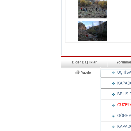
Diğer Başlıklar
Yorumla
UÇHİSA
Yazdır
�
KAPADO
�
BELİSIR
�
GÜZELY
�
GÖREME
�
KAPADO
�