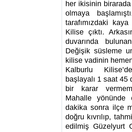
her ikisinin birara
olmaya başlamışt
tarafımızdaki kay
Kilise çıktı. Arka
duvarında bulunan
Değişik süsleme uns
kilise vadinin heme
Kalburlu Kilise’
başlayalı 1 saat 45
bir karar vermem
Mahalle yönünde d
dakika sonra ilçe 
doğru kıvrılıp, tah
edilmiş Güzelyurt 