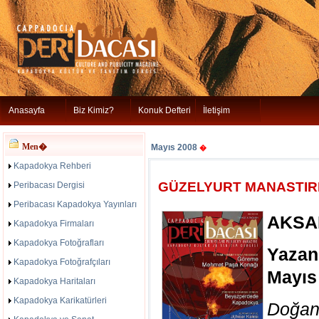
Anasayfa
Biz Kimiz?
Konuk Defteri
İletişim
Men�
Mayıs 2008
�
Kapadokya Rehberi
GÜZELYURT MANASTIRL
Peribacası Dergisi
Peribacası Kapadokya Yayınları
AKSA
Kapadokya Firmaları
Kapadokya Fotoğrafları
Yazan
Kapadokya Fotoğrafçıları
Mayıs
Kapadokya Haritaları
Kapadokya Karikatürleri
Doğan