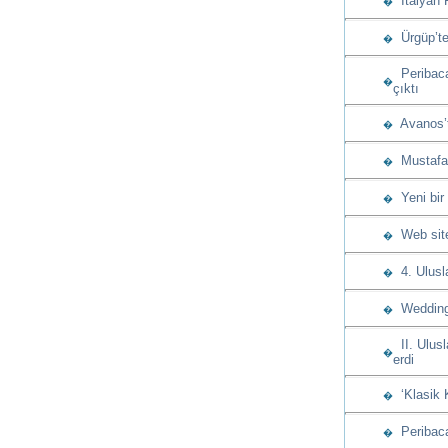
İtalyan 
�
Ürgüp’te
�
Peribacas
�
çıktı
Avanos’t
�
Mustafap
�
Yeni bir
�
Web sitem
�
4. Ulusla
�
Wedding 
�
II. Ulusl
�
erdi
‘Klasik 
�
Peribacas
�