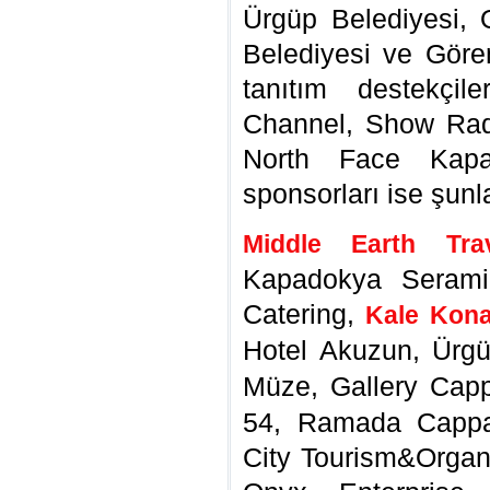
Ürgüp Belediyesi, O
Belediyesi ve Görem
tanıtım destekçil
Channel, Show Rad
North Face Kapad
sponsorları ise şunl
Middle Earth Tra
Kapadokya Seramik
Catering,
Kale Kona
Hotel Akuzun, Ürg
Müze, Gallery Cap
54, Ramada Cappa
City Tourism&Organi