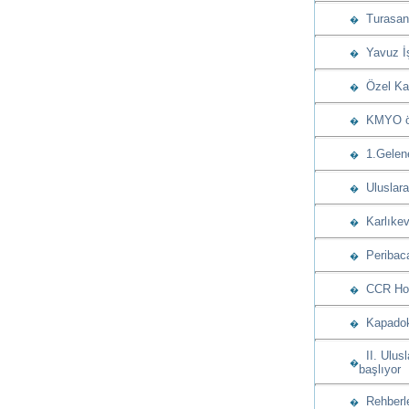
Turasan u
�
Yavuz İşç
�
Özel Kap
�
KMYO öğre
�
1.Gelenek
�
Uluslarar
�
Karlıkev
�
Peribaca
�
CCR Hote
�
Kapadoky
�
II. Ulusl
�
başlıyor
Rehberle
�