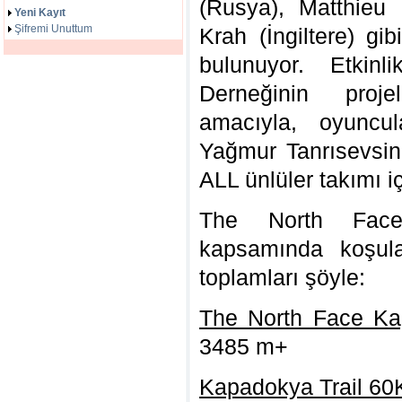
(Rusya), Matthieu 
Yeni Kayıt
Şifremi Unuttum
Krah (İngiltere) gi
bulunuyor. Etkin
Derneğinin proj
amacıyla, oyunc
Yağmur Tanrısevsin
ALL ünlüler takımı 
The North Face
kapsamında koşula
toplamları şöyle:
The North Face Kap
3485 m+
Kapadokya Trail 60