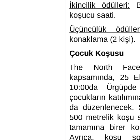
İkincilik ödülleri:
Ba
koşucu saati.
Üçüncülük ödülleri
konaklama (2 kişi).
Çocuk Koşusu
The North Face
kapsamında, 25 E
10:00da Ürgüpde
çocukların katılımı
da düzenlenecek. 
500 metrelik koşu s
tamamına birer koş
Ayrıca, koşu sonr