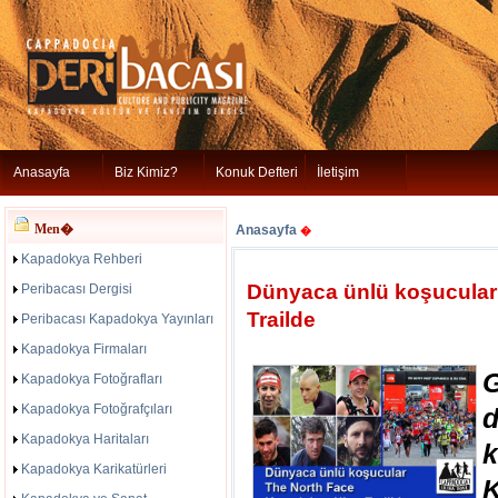
Anasayfa
Biz Kimiz?
Konuk Defteri
İletişim
Men�
Anasayfa
�
Kapadokya Rehberi
Dünyaca ünlü koşucular
Peribacası Dergisi
Trailde
Peribacası Kapadokya Yayınları
Kapadokya Firmaları
Kapadokya Fotoğrafları
Kapadokya Fotoğrafçıları
d
Kapadokya Haritaları
Kapadokya Karikatürleri
K