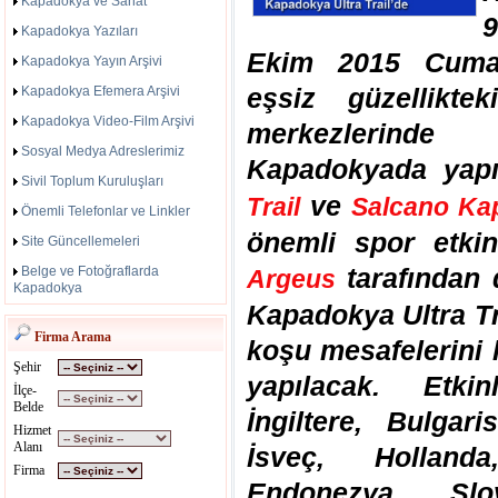
Kapadokya ve Sanat
9
Kapadokya Yazıları
Ekim 2015 Cumar
Kapadokya Yayın Arşivi
eşsiz güzelliktek
Kapadokya Efemera Arşivi
Kapadokya Video-Film Arşivi
merkezlerinde
Sosyal Medya Adreslerimiz
Kapadokyada yap
Sivil Toplum Kuruluşları
ve
Trail
Salcano Kap
Önemli Telefonlar ve Linkler
önemli spor etkin
Site Güncellemeleri
tarafından 
Belge ve Fotoğraflarda
Argeus
Kapadokya
Kapadokya Ultra Tr
Firma Arama
koşu mesafelerini 
Şehir
yapılacak. Etk
İlçe-
Belde
İngiltere, Bulgar
Hizmet
Alanı
İsveç, Hollanda
Firma
Endonezya, Slo