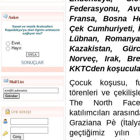
Federasyonu, Avus
Fransa, Bosna H
Anket
Çek Cumhuriyeti, 
Sanat ve müzik festivalleri
Kapadokya'ya olan ilginin artmasını
sağlıyor mu?
Lübnan, Romanya,
Evet.
Kazakistan, Gür
Hayır.
Norveç, Irak, Bre
SONUÇLAR
KKTCden koşucular
Çocuk koşusu, fua
Mail List
törenleri ve çekiliş
The North Face
katılımcıları arası
Graziana Pè (İtalya
geçtiğimiz yılın 