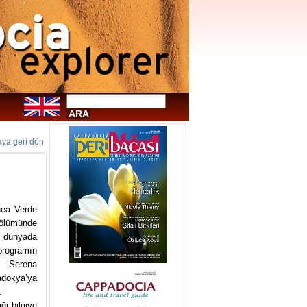
faya geri dön
nea Verde
bölümünde
n, dünyada
programın
ı Serena
adokya’ya
.
ği bilgiye