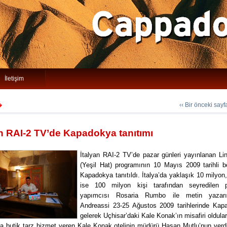
İletişim
‹‹ Bir önceki say
�
an RAI-2 TV’de Kapadokya tanıtımı
İtalyan RAI-2 TV’de pazar günleri yayınlanan Li
(Yeşil Hat) programının 10 Mayıs 2009 tarihli 
Kapadokya tanıtıldı. İtalya’da yaklaşık 10 milyo
ise 100 milyon kişi tarafından seyredilen 
yapımcısı Rosaria Rumbo ile metin yazar
Andreassi 23-25 Ağustos 2009 tarihlerinde Kap
gelerek Uçhisar’daki Kale Konak’ın misafiri oldular
a butik tarz hizmet veren Kale Konak otelinin müdürü Hasan Mutlu’nun verdi