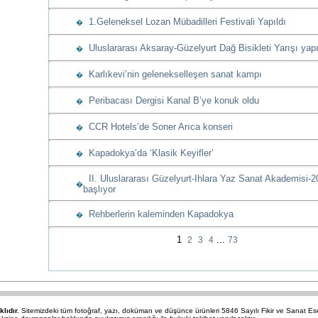
1.Geleneksel Lozan Mübadilleri Festivali Yapıldı
�
Uluslararası Aksaray-Güzelyurt Dağ Bisikleti Yarışı yapı
�
Karlıkevi’nin gelenekselleşen sanat kampı
�
Peribacası Dergisi Kanal B’ye konuk oldu
�
CCR Hotels’de Soner Arıca konseri
�
Kapadokya’da ‘Klasik Keyifler’
�
II. Uluslararası Güzelyurt-Ihlara Yaz Sanat Akademisi-2
�
başlıyor
Rehberlerin kaleminden Kapadokya
�
1
...
2
3
4
73
klıdır.
Sitemizdeki tüm fotoğraf, yazı, doküman ve düşünce ürünleri 5846 Sayılı Fikir ve Sanat 