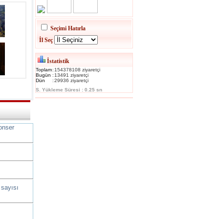
Seçimi Hatırla
İl Seç
İstatistik
Toplam
:
154378108 ziyaretçi
Bugün
:
13491 ziyaretçi
Dün
:
29936 ziyaretçi
S. Yükleme Süresi : 0.25 sn
onser
 sayısı