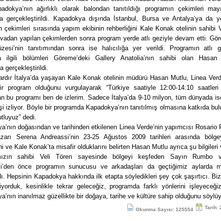
adokya’nın ağırlıklı olarak balondan tanıtıldığı programın çekimleri may
da gerçekleştirildi. Kapadokya dışında İstanbul, Bursa ve Antalya’ya da ye
 çekimleri sırasında yapım ekibinin rehberliğini Kale Konak otelinin sahibi 
avadan yapılan çekimlerden sonra program yerde atlı geziyle devam etti. Gö
esi’nin tanıtımından sonra ise halıcılığa yer verildi. Programın atlı g
kla ilgili bölümleri Göreme’deki Gallery Anatolia’nın sahibi olan Hasan 
a gerçekleştirildi.
lardır İtalya’da yaşayan Kale Konak otelinin müdürü Hasan Mutlu, Linea Verd
ir program olduğunu vurgulayarak “Türkiye saatiyle 12:00-14:10 saatleri
an bu programı ben de izlerim. Sadece İtalya’da 9-10 milyon, tüm dünyada is
şi izliyor. Böyle bir programda Kapadokya’nın tanıtılmış olmasına katkıda b
tluyuz” dedi.
a’nın doğasından ve tarihinden etkilenen Linea Verde’nin yapımcısı Rosario 
zarı Serena Andreassi’nin 23-25 Ağustos 2009 tarihleri arasında bölge
ini ve Kale Konak’ta misafir olduklarını belirten Hasan Mutlu ayrıca şu bilgileri 
mızın sahibi Veli Tören sayesinde bölgeyi keşfeden Sayın Rumbo 
i’den önce programın sunucusu ve arkadaşları da geçtiğimiz aylarda mi
ı. Hepsinin Kapadokya hakkında ilk etapta söyledikleri şey çok şaşırtıcı. Biz
iyorduk, kesinlikle tekrar geleceğiz, programda farklı yönlerini işleyeceğiz
’nın inanılmaz güzellikte bir doğaya, tarihe ve kültüre sahip olduğunu söylüyo
Tarih:
Okunma Sayısı: 125554