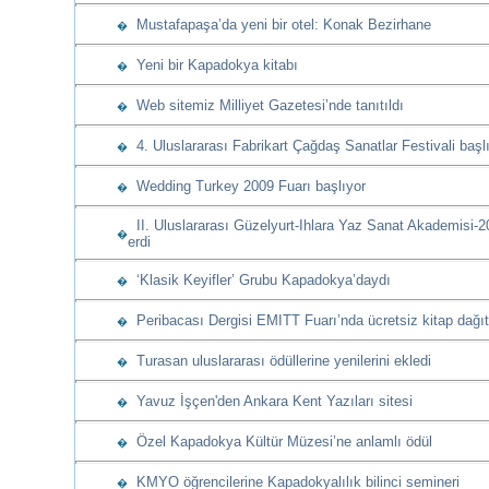
Mustafapaşa’da yeni bir otel: Konak Bezirhane
�
Yeni bir Kapadokya kitabı
�
Web sitemiz Milliyet Gazetesi’nde tanıtıldı
�
4. Uluslararası Fabrikart Çağdaş Sanatlar Festivali başl
�
Wedding Turkey 2009 Fuarı başlıyor
�
II. Uluslararası Güzelyurt-Ihlara Yaz Sanat Akademisi-
�
erdi
‘Klasik Keyifler’ Grubu Kapadokya’daydı
�
Peribacası Dergisi EMITT Fuarı’nda ücretsiz kitap dağıt
�
Turasan uluslararası ödüllerine yenilerini ekledi
�
Yavuz İşçen'den Ankara Kent Yazıları sitesi
�
Özel Kapadokya Kültür Müzesi’ne anlamlı ödül
�
KMYO öğrencilerine Kapadokyalılık bilinci semineri
�