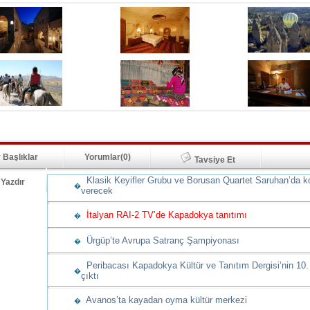
 Başlıklar
Yorumlar(0)
Tavsiye Et
Klasik Keyifler Grubu ve Borusan Quartet Saruhan’da k
Yazdır
�
verecek
İtalyan RAI-2 TV’de Kapadokya tanıtımı
�
Ürgüp’te Avrupa Satranç Şampiyonası
�
Peribacası Kapadokya Kültür ve Tanıtım Dergisi’nin 10.
�
çıktı
Avanos’ta kayadan oyma kültür merkezi
�