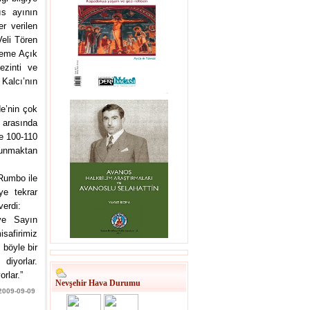
ıs ayının
r verilen
Veli Tören
reme Açık
ezinti ve
Kalcı’nın
e’nin çok
 arasında
e 100-110
ulunmaktan
Rumbo ile
ye tekrar
verdi:
ve Sayın
safirimiz
 böyle bir
 diyorlar.
rlar.”
Nevşehir Hava Durumu
 2009-09-09