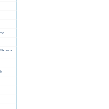
ıyor
2009 sona
tı