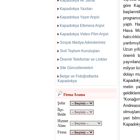
Kapadokya ve Sanat
göre Kap
Kapadokya Yazıları
başların
Kapadokya Yayın Arşivi
programın
yaptı. H
Kapadokya Efemera Arşivi
Hava Müz
Kapadokya Video-Film Arşivi
halıcılı
Sosyal Medya Adreslerimiz
yardımıyl
Uzun yıl
Sivil Toplum Kuruluşları
önemli b
Önemli Telefonlar ve Linkler
yayınlan
Site Güncellemeleri
milyon ki
dolayı mu
Belge ve Fotoğraflarda
Kapadoky
Kapadokya
metin ya
geldikler
Firma Arama
“Konağı
Şehir
Andreass
İlçe-
olmuşlard
Belde
yeri bilm
Hizmet
Kapadokya
Alanı
Firma