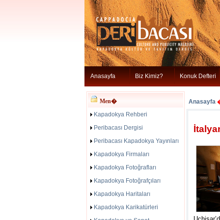
Anasayfa
Biz Kimiz?
Konuk Defteri
Men�
Anasayfa
Kapadokya Rehberi
İtaly
Peribacası Dergisi
Peribacası Kapadokya Yayınları
Kapadokya Firmaları
Kapadokya Fotoğrafları
Kapadokya Fotoğrafçıları
Kapadokya Haritaları
Kapadokya Karikatürleri
Uçhisar’d