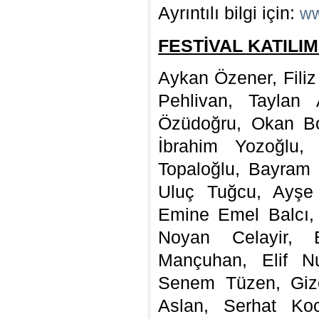
Ayrıntılı bilgi için:
ww
FESTİVAL KATILIM
Aykan Özener, Fili
Pehlivan, Taylan
Özüdoğru, Okan Bo
İbrahim Yozoğlu,
Topaloğlu, Bayram
Uluç Tuğcu, Ayşe
Emine Emel Balcı,
Noyan Celayir, 
Mançuhan, Elif N
Senem Tüzen, Giz
Aslan, Serhat K