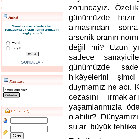
zorundayız. Özelli
günümüzde hazır 
Anket
almasından sonr
Sanat ve müzik festivalleri
Kapadokya'ya olan ilginin artmasını
sağlıyor mu?
arsenik oranın norm
Evet.
değil mi? Uzun yıl
Hayır.
sadece sanayici
SONUÇLAR
günümüzde sade
hikâyelerini şim
Mail List
duymamız ne acı. Ku
cezasını ırmaklar
yaşamlarımızla öd
olabilir? Dünyamı
suları büyük tehlike 