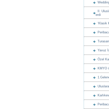
Wedding 
�
II. Ulusl
�
erdi
‘Klasik 
�
Peribacas
�
Turasan u
�
Yavuz İşç
�
Özel Kap
�
KMYO öğre
�
1.Gelenek
�
Uluslarar
�
Karlıkev
�
Peribaca
�