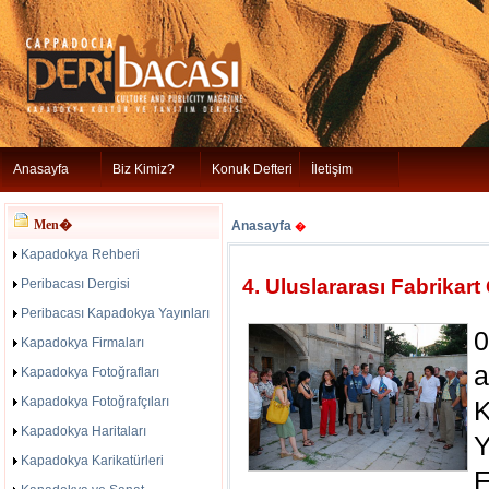
Anasayfa
Biz Kimiz?
Konuk Defteri
İletişim
Men�
Anasayfa
�
Kapadokya Rehberi
4. Uluslararası Fabrikart
Peribacası Dergisi
Peribacası Kapadokya Yayınları
0
Kapadokya Firmaları
a
Kapadokya Fotoğrafları
Kapadokya Fotoğrafçıları
Kapadokya Haritaları
Y
Kapadokya Karikatürleri