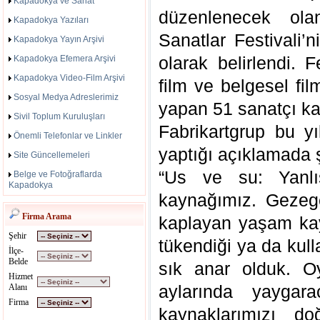
Kapadokya ve Sanat
düzenlenecek ola
Kapadokya Yazıları
Sanatlar Festivali’
Kapadokya Yayın Arşivi
olarak belirlendi. F
Kapadokya Efemera Arşivi
Kapadokya Video-Film Arşivi
film ve belgesel fil
Sosyal Medya Adreslerimiz
yapan 51 sanatçı ka
Sivil Toplum Kuruluşları
Fabrikartgrup bu yıl
Önemli Telefonlar ve Linkler
yaptığı açıklamada ş
Site Güncellemeleri
“Us ve su: Yanlış
Belge ve Fotoğraflarda
Kapadokya
kaynağımız. Gezeg
Firma Arama
kaplayan yaşam ka
Şehir
tükendiği ya da kull
İlçe-
Belde
sık anar olduk. O
Hizmet
aylarında yaygar
Alanı
Firma
kaynaklarımızı do