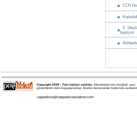
CCR Hote
�
Kapadoky
�
II. Ulusl
�
başlıyor
Rehberle
�
Copyright 2009 - Tüm hakları saklıdır.
Sitemizdeki tüm fotoğraf, yaz
gösterilerek dahi kopyalanamaz. Aksine davrananlar hakkında avukatımız 
cappadocia@cappadociaexplorer.com