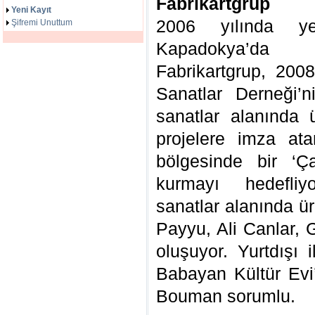
Fabrikartgrup
Yeni Kayıt
2006 yılında yer
Şifremi Unuttum
Kapadokya’da ç
Fabrikartgrup, 20
Sanatlar Derneği’n
sanatlar alanında 
projelere imza at
bölgesinde bir ‘Ç
kurmayı hedefliy
sanatlar alanında ü
Payyu, Ali Canlar, 
oluşuyor. Yurtdışı 
Babayan Kültür Evi’
Bouman sorumlu.