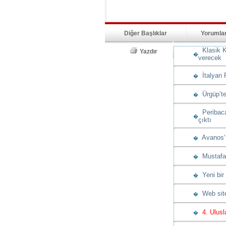
Diğer Başlıklar
Yorumla
Klasik K
Yazdır
�
verecek
İtalyan 
�
Ürgüp’te
�
Peribacas
�
çıktı
Avanos’t
�
Mustafap
�
Yeni bir
�
Web sitem
�
4. Ulusla
�