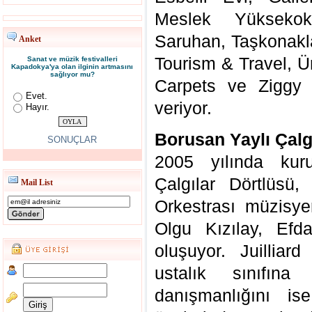
Meslek Yüksekok
Saruhan, Taşkonakla
Anket
Tourism & Travel, 
Sanat ve müzik festivalleri
Kapadokya'ya olan ilginin artmasını
sağlıyor mu?
Carpets ve Ziggy
Evet.
veriyor.
Hayır.
Borusan Yaylı Çalg
SONUÇLAR
2005 yılında kur
Çalgılar Dörtlüsü,
Mail List
Orkestrası müzisye
Olgu Kızılay, Efd
oluşuyor. Juilliard
ustalık sınıfına
danışmanlığını is