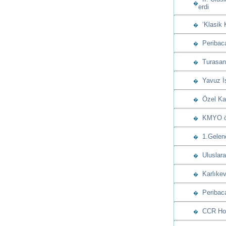
�
erdi
‘Klasik 
�
Peribacas
�
Turasan u
�
Yavuz İşç
�
Özel Kap
�
KMYO öğre
�
1.Gelenek
�
Uluslarar
�
Karlıkev
�
Peribaca
�
CCR Hote
�