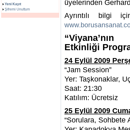
üyelerinden Gerhard
Yeni Kayıt
Şifremi Unuttum
Ayrıntılı bilgi i
www.borusansanat.c
“Viyana’nın 
Etkinliği Progr
24 Eylül 2009 Per
“Jam Session”
Yer: Taşkonaklar, U
Saat: 21:30
Katılım: Ücretsiz
25 Eylül 2009 Cum
“Sorulara, Sohbete 
Yer: Kapadokya Me