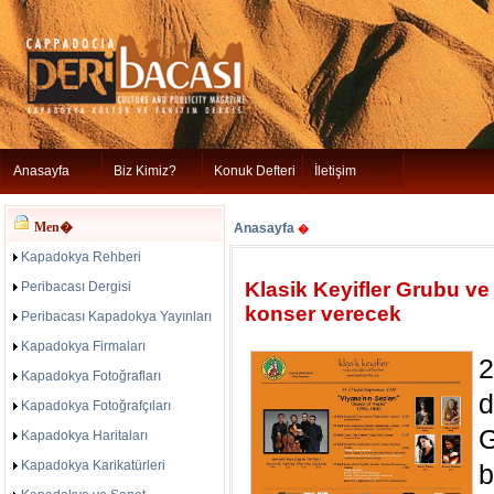
Anasayfa
Biz Kimiz?
Konuk Defteri
İletişim
Men�
Anasayfa
�
Kapadokya Rehberi
Klasik Keyifler Grubu v
Peribacası Dergisi
konser verecek
Peribacası Kapadokya Yayınları
Kapadokya Firmaları
2
Kapadokya Fotoğrafları
d
Kapadokya Fotoğrafçıları
G
Kapadokya Haritaları
Kapadokya Karikatürleri
b