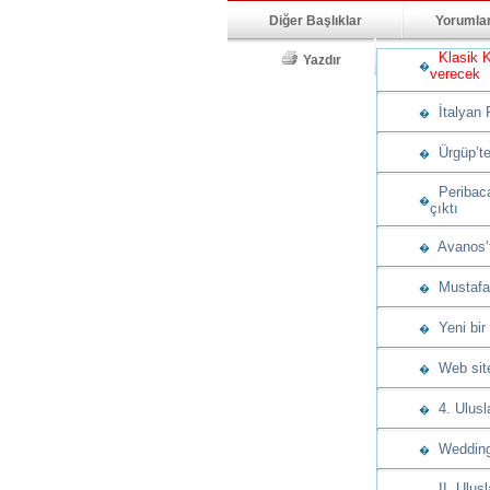
Diğer Başlıklar
Yorumla
Klasik K
Yazdır
�
verecek
İtalyan 
�
Ürgüp’te
�
Peribacas
�
çıktı
Avanos’t
�
Mustafap
�
Yeni bir
�
Web sitem
�
4. Ulusla
�
Wedding 
�
II. Ulusl