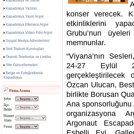
Kapadokya ve Sanat
A
Kapadokya Yazıları
konser verecek. K
Kapadokya Yayın Arşivi
etkinliklerini ya
Kapadokya Efemera Arşivi
Grubu’nun üyeleri
Kapadokya Video-Film Arşivi
memnunlar.
Sosyal Medya Adreslerimiz
Sivil Toplum Kuruluşları
“Viyana’nın Sesleri
Önemli Telefonlar ve Linkler
24-27 Eylül 20
Site Güncellemeleri
Belge ve Fotoğraflarda
gerçekleştirilecek
Kapadokya
Özcan Ulucan, Best
Firma Arama
birlikte Borusan Qua
Şehir
Ana sponsorluğunu A
İlçe-
Belde
organizasyona A
Hizmet
Alanı
Argonaut Escapad
Firma
Esbelli Evi, Gall