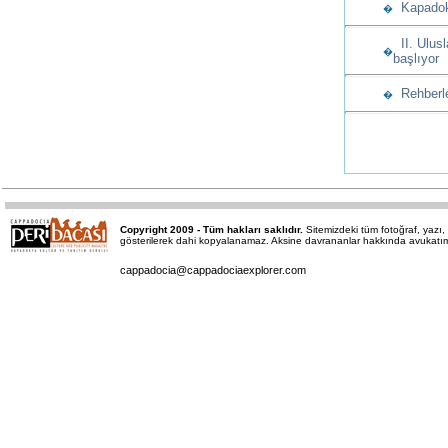
Kapadoky
�
II. Ulusl
�
başlıyor
Rehberle
�
Copyright 2009 - Tüm hakları saklıdır.
Sitemizdeki tüm fotoğraf, yaz
gösterilerek dahi kopyalanamaz. Aksine davrananlar hakkında avukatımız 
cappadocia@cappadociaexplorer.com