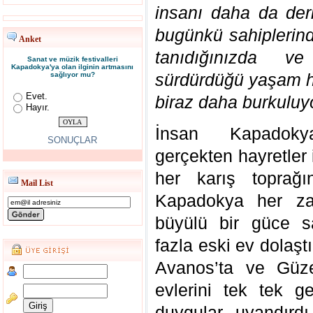
insanı daha da deri
bugünkü sahiplerind
Anket
tanıdığınızda v
Sanat ve müzik festivalleri
Kapadokya'ya olan ilginin artmasını
sürdürdüğü yaşam hi
sağlıyor mu?
Evet.
biraz daha burkuluy
Hayır.
İnsan Kapadokya
SONUÇLAR
gerçekten hayretler
her karış toprağı
Mail List
Kapadokya her zam
büyülü bir güce s
fazla eski ev dolaş
Avanos’ta ve Güze
evlerini tek tek 
duygular uyandırdı