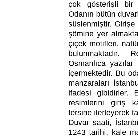
çok gösterişli bir
Odanın bütün duvarl
süslenmiştir. Girişe 
şömine yer almaktad
çiçek motifleri, nat
bulunmaktadır. R
Osmanlıca yazılar i
içermektedir. Bu oda
manzaraları İstanbu
ifadesi gibidirler.
resimlerini giriş
tersine ilerleyerek t
Duvar saati, İstan
1243 tarihi, kale m