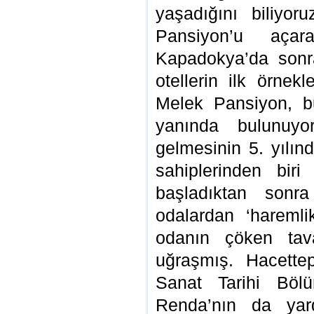
yaşadığını biliyo
Pansiyon’u açar
Kapadokya’da sonr
otellerin ilk örnek
Melek Pansiyon, b
yanında bulunuyo
gelmesinin 5. yılı
sahiplerinden bir
başladıktan sonra
odalardan ‘haremli
odanın çöken tava
uğraşmış. Hacettep
Sanat Tarihi Böl
Renda’nın da yar