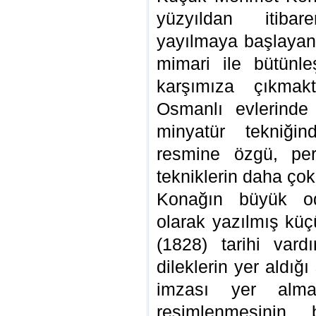
yüzyıldan itiba
yayılmaya başlayan b
mimari ile bütünl
karşımıza çıkmakt
Osmanlı evlerinde
minyatür tekniğin
resmine özgü, per
tekniklerin daha çok
Konağın büyük o
olarak yazılmış küç
(1828) tarihi vard
dileklerin yer aldı
imzası yer almak
resimlenmesinin bi