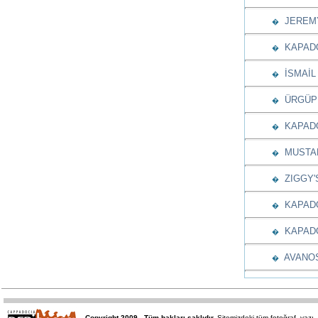
JEREMY
�
KAPADO
�
İSMAİL
�
ÜRGÜP 
�
KAPADO
�
MUSTAF
�
ZIGGY'S
�
KAPADO
�
KAPADO
�
AVANOS
�
Copyright 2009 - Tüm hakları saklıdır.
Sitemizdeki tüm fotoğraf, yaz