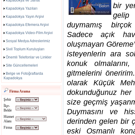
Kapadokya ve Sanat
bir ye
Kapadokya Yazıları
geli
Kapadokya Yayın Arşivi
duymamış birçok 
Kapadokya Efemera Arşivi
Sadece açık hav
Kapadokya Video-Film Arşivi
Sosyal Medya Adreslerimiz
oluşmayan Göreme’
Sivil Toplum Kuruluşları
isteyenlerin ara so
Önemli Telefonlar ve Linkler
konuk olmalarını,
Site Güncellemeleri
gitmelerini öneririm
Belge ve Fotoğraflarda
Kapadokya
olarak Küçük Mehm
dokunduğunuz her ş
Firma Arama
Şehir
size geçmiş yaşanmış
İlçe-
Duymasını ve hiss
Belde
Hizmet
derinden gelen bir ç
Alanı
Firma
eski Osmanlı kona