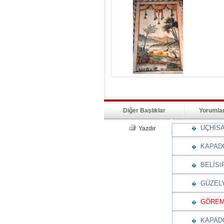
Diğer Başlıklar
Yorumla
UÇHİSA
Yazdır
�
KAPADO
�
BELİSIR
�
GÜZELY
�
GÖREME
�
KAPADO
�