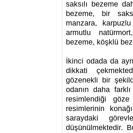
saksılı bezeme dah
bezeme, bir saks
manzara, karpuzlu
armutlu natürmort
bezeme, köşklü be
İkinci odada da ayn
dikkati çekmekte
gözenekli bir şekil
odanın daha farklı
resimlendiği göze
resimlerinin kona
saraydaki görevl
düşünülmektedir. 