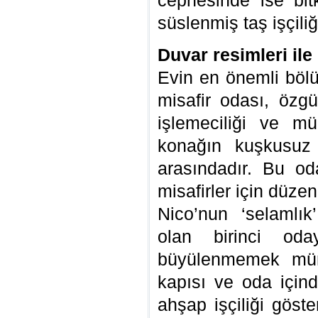
cephesinde ise bitk
süslenmiş taş işçili
Duvar resimleri ile
Evin en önemli bölü
misafir odası, özg
işlemeciliği ve m
konağın kuşkusuz 
arasındadır. Bu od
misafirler için düzen
Nico’nun ‘selamlık
olan birinci oda
büyülenmemek mümk
kapısı ve oda içind
ahşap işçiliği göst