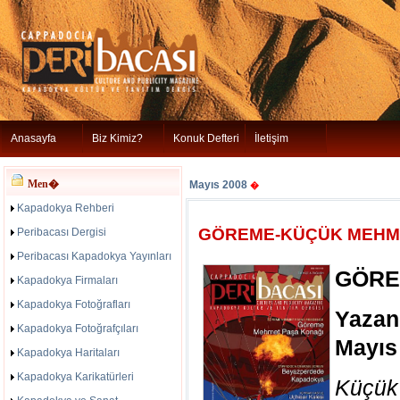
Anasayfa
Biz Kimiz?
Konuk Defteri
İletişim
Men�
Mayıs 2008
�
Kapadokya Rehberi
GÖREME-KÜÇÜK MEHM
Peribacası Dergisi
Peribacası Kapadokya Yayınları
GÖREM
Kapadokya Firmaları
Kapadokya Fotoğrafları
Yazan
Kapadokya Fotoğrafçıları
Mayıs
Kapadokya Haritaları
Kapadokya Karikatürleri
Küçük