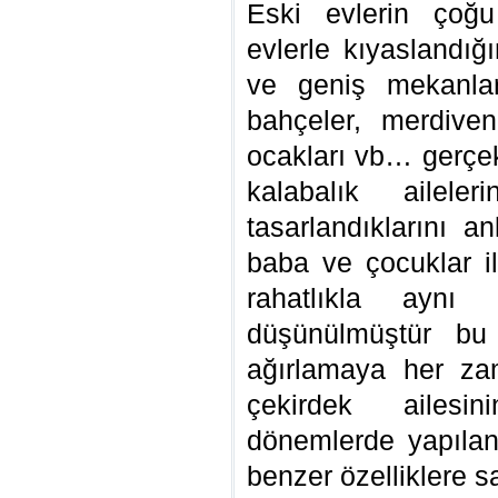
Eski evlerin çoğ
evlerle kıyaslandığ
ve geniş mekanlar
bahçeler, merdiven
ocakları vb… gerçek
kalabalık aileler
tasarlandıklarını 
baba ve çocuklar il
rahatlıkla aynı 
düşünülmüştür bu e
ağırlamaya her za
çekirdek ailesi
dönemlerde yapılan
benzer özelliklere sa