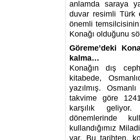
anlamda saraya ya
duvar resimli Türk 
önemli temsilcisin
Konağı olduğunu söy
Göreme’deki Kon
kalma…
Konağın dış cep
kitabede, Osmanlı
yazılmış. Osmanlı
takvime göre 1241
karşılık geliyor
dönemlerinde ku
kullandığımız Milad
var. Bu tarihten, 