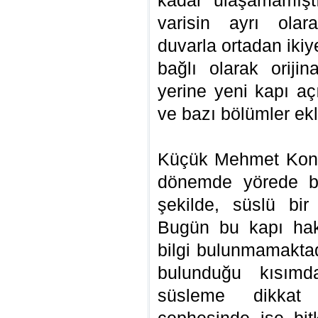
kadar ulaşamamışt
varisin ayrı olar
duvarla ortadan iki
bağlı olarak orijin
yerine yeni kapı aç
ve bazı bölümler ekl
Küçük Mehmet Kona
dönemde yörede bi
şekilde, süslü bir 
Bugün bu kapı hak
bilgi bulunmamaktad
bulunduğu kısım
süsleme dikkat