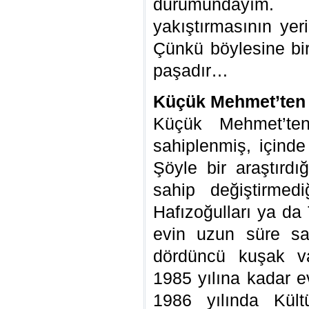
durumundayım.
yakıştırmasının yer
Çünkü böylesine bir
paşadır…
Küçük Mehmet’ten 
Küçük Mehmet’te
sahiplenmiş, içinde
Şöyle bir araştırd
sahip değiştirmed
Hafızoğulları ya da T
evin uzun süre sah
dördüncü kuşak va
1985 yılına kadar e
1986 yılında Kült