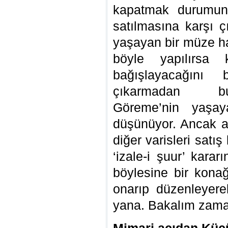
kapatmak durumun
satılmasına karşı 
yaşayan bir müze hal
böyle yapılırsa 
bağışlayacağını b
çıkarmadan bun
Göreme’nin yaşay
düşünüyor. Ancak a
diğer varisleri satı
‘izale-i şuur’ kara
böylesine bir kona
onarıp düzenleyer
yana. Bakalım zama