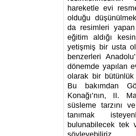
hareketle evi res
olduğu düşünülmek
da resimleri yapan
eğitim aldığı kesi
yetişmiş bir usta o
benzerleri Anadolu’
dönemde yapılan ev
olarak bir bütünlük
Bu bakımdan Gö
Konağı’nın, II. 
süsleme tarzını ve
tanımak isteye
bulunabilecek tek 
söyleyebiliriz.