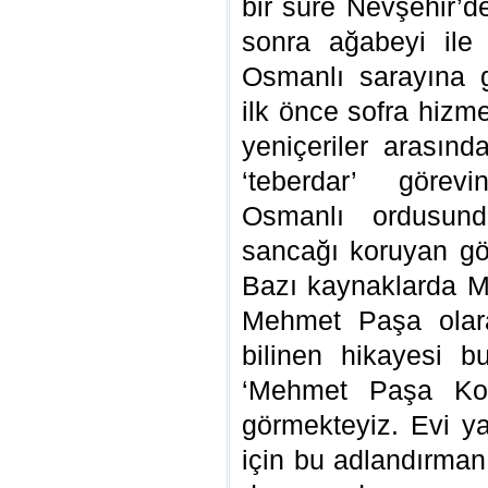
bir süre Nevşehir’de
sonra ağabeyi ile b
Osmanlı sarayına g
ilk önce sofra hizm
yeniçeriler arasınd
‘teberdar’ görevi
Osmanlı ordusunda
sancağı koruyan gör
Bazı kaynaklarda 
Mehmet Paşa olar
bilinen hikayesi 
‘Mehmet Paşa Kona
görmekteyiz. Evi ya
için bu adlandırman