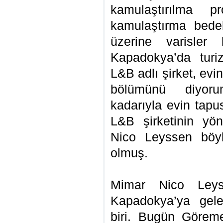
kamulaştırılma p
kamulaştırma bede
üzerine varisler 
Kapadokya’da turiz
L&B adlı şirket, evi
bölümünü diyoru
kadarıyla evin tap
L&B şirketinin yö
Nico Leyssen böyl
olmuş.
Mimar Nico Leys
Kapadokya’ya gele
biri. Bugün Görem