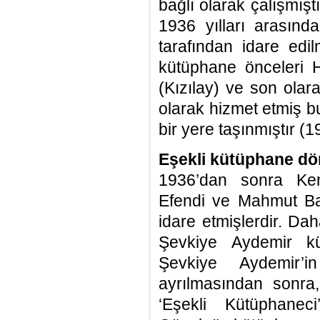
bağlı olarak çalışmış
1936 yılları arasın
tarafından idare edi
kütüphane önceleri H
(Kızılay) ve son ola
olarak hizmet etmiş b
bir yere taşınmıştır (1
Eşekli kütüphane d
1936’dan sonra Kem
Efendi ve Mahmut Bal
idare etmişlerdir. Dah
Şevkiye Aydemir kü
Şevkiye Aydemir’i
ayrılmasından sonra
‘Eşekli Kütüphanec