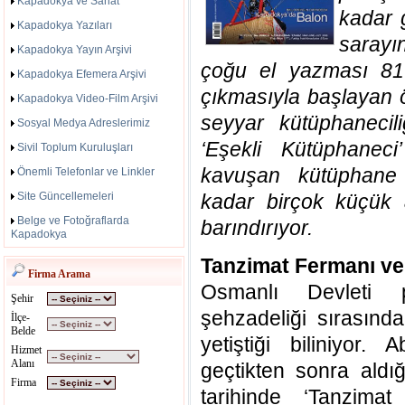
Kapadokya ve Sanat
kadar 
Kapadokya Yazıları
sarayı
Kapadokya Yayın Arşivi
çoğu el yazması 817
Kapadokya Efemera Arşivi
çıkmasıyla başlayan ö
Kapadokya Video-Film Arşivi
seyyar kütüphanecili
Sosyal Medya Adreslerimiz
‘Eşekli Kütüphanec
Sivil Toplum Kuruluşları
kavuşan kütüphane
Önemli Telefonlar ve Linkler
Site Güncellemeleri
kadar birçok küçük 
Belge ve Fotoğraflarda
barındırıyor.
Kapadokya
Tanzimat Fermanı ve
Firma Arama
Osmanlı Devleti pa
Şehir
şehzadeliği sırasınd
İlçe-
Belde
yetiştiği biliniyor.
Hizmet
Alanı
geçtikten sonra aldığ
Firma
tarihinde ‘Tanzima