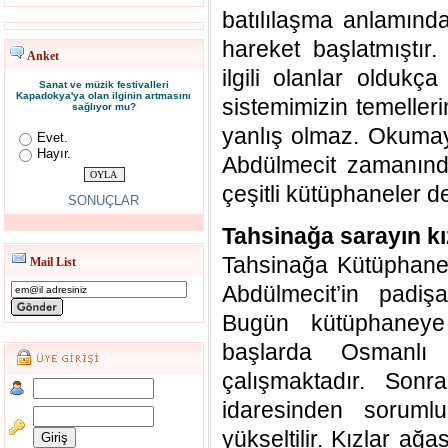
batılılaşma anlamında
hareket başlatmıştır.
Anket
ilgili olanlar oldukç
Sanat ve müzik festivalleri
Kapadokya'ya olan ilginin artmasını
sistemimizin temelleri
sağlıyor mu?
yanlış olmaz. Okuma
Evet.
Hayır.
Abdülmecit zamanınd
çeşitli kütüphaneler d
SONUÇLAR
Tahsinağa sarayın kı
Tahsinağa Kütüphane
Mail List
Abdülmecit’in padişa
Bugün kütüphaneye
başlarda Osmanlı 
çalışmaktadır. Son
idaresinden soruml
yükseltilir. Kızlar ağ