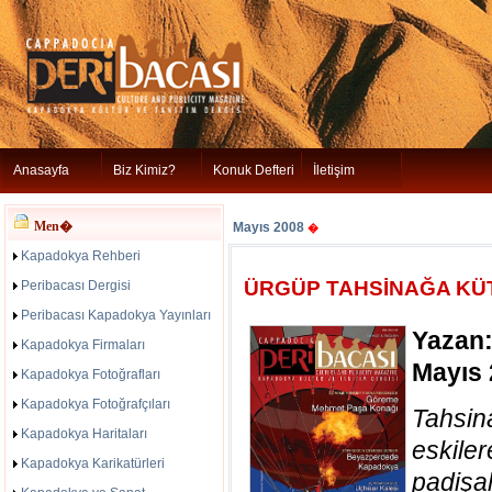
Anasayfa
Biz Kimiz?
Konuk Defteri
İletişim
Men�
Mayıs 2008
�
Kapadokya Rehberi
ÜRGÜP TAHSİNAĞA KÜ
Peribacası Dergisi
Peribacası Kapadokya Yayınları
Yazan:
Kapadokya Firmaları
Mayıs
Kapadokya Fotoğrafları
Kapadokya Fotoğrafçıları
Tahsin
Kapadokya Haritaları
eski
Kapadokya Karikatürleri
padişa