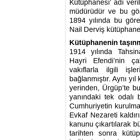
Kütüphanesi’ adı veri
müdürüdür ve bu gör
1894 yılında bu göre
Nail Derviş kütüphaney
Kütüphanenin taşın
1914 yılında Tahsin
Hayri Efendi’nin ça
vakıflarla ilgili iş
bağlanmıştır. Aynı yı
yerinden, Ürgüp’te 
yanındaki tek odalı b
Cumhuriyetin kurulmas
Evkaf Nezareti kaldırıl
kanunu çıkartılarak b
tarihten sonra kütüp