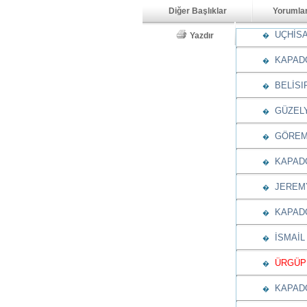
Diğer Başlıklar
Yorumla
UÇHİSA
Yazdır
�
KAPADO
�
BELİSIR
�
GÜZELY
�
GÖREME
�
KAPADO
�
JEREMY
�
KAPADO
�
İSMAİL
�
ÜRGÜP 
�
KAPADO
�