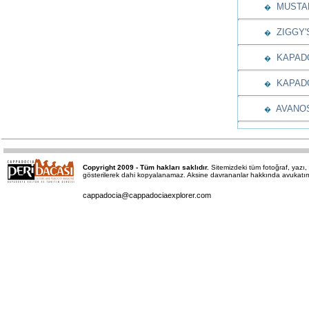
MUSTAF
�
ZIGGY'S
�
KAPADO
�
KAPADO
�
AVANOS
�
Copyright 2009 - Tüm hakları saklıdır.
Sitemizdeki tüm fotoğraf, yaz
gösterilerek dahi kopyalanamaz. Aksine davrananlar hakkında avukatımız 
cappadocia@cappadociaexplorer.com