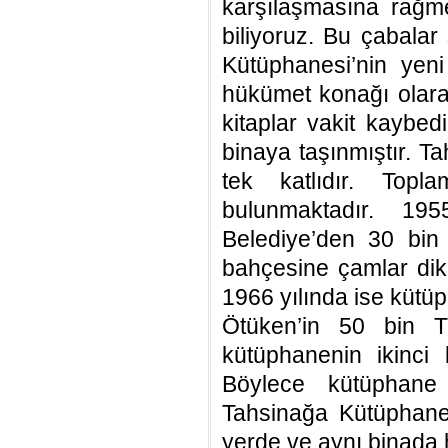
karşılaşmasına rağm
biliyoruz. Bu çabala
Kütüphanesi’nin yeni 
hükümet konağı olara
kitaplar vakit kaybed
binaya taşınmıştır. T
tek katlıdır. Top
bulunmaktadır. 19
Belediye’den 30 bin T
bahçesine çamlar diki
1966 yılında ise kütü
Ötüken’in 50 bin TL
kütüphanenin ikinci k
Böylece kütüphane 
Tahsinağa Kütüphane
yerde ve aynı binada 