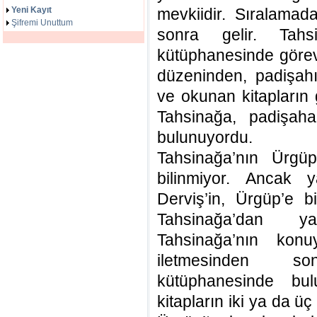
Yeni Kayıt
mevkiidir. Sıralama
Şifremi Unuttum
sonra gelir. Tah
kütüphanesinde görev
düzeninden, padişahın
ve okunan kitapların
Tahsinağa, padişah
bulunuyordu.
Tahsinağa’nın Ürgü
bilinmiyor. Ancak 
Derviş’in, Ürgüp’e 
Tahsinağa’dan yar
Tahsinağa’nın kon
iletmesinden s
kütüphanesinde b
kitapların iki ya da ü