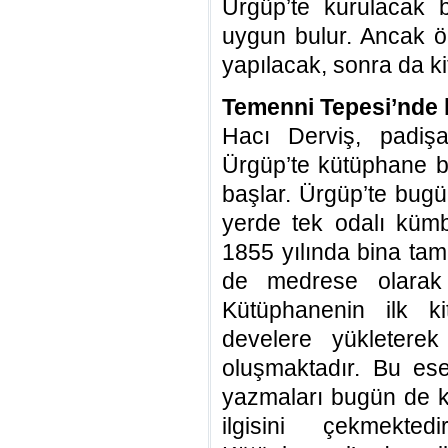
Ürgüp’te kurulacak 
uygun bulur. Ancak ö
yapılacak, sonra da ki
Temenni Tepesi’nde 
Hacı Derviş, padi
Ürgüp’te kütüphane bi
başlar. Ürgüp’te bugü
yerde tek odalı kümb
1855 yılında bina t
de medrese olarak 
Kütüphanenin ilk ki
develere yükleterek
oluşmaktadır. Bu ese
yazmaları bugün de 
ilgisini çekmekte