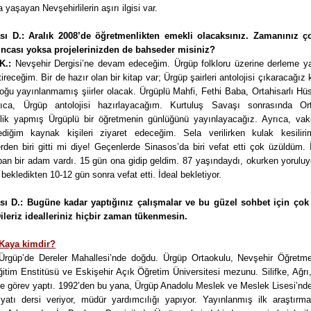
 yaşayan Nevşehirlilerin aşırı ilgisi var.
sı D.: Aralık 2008’de öğretmenlikten emekli olacaksınız. Zamanınız ç
ıncası yoksa projelerinizden de bahseder misiniz?
K.:
Nevşehir Dergisi’ne devam edeceğim. Ürgüp folkloru üzerine derleme ya
tireceğim. Bir de hazır olan bir kitap var; Ürgüp şairleri antolojisi çıkaracağız k
 çoğu yayınlanmamış şiirler olacak. Ürgüplü Mahfi, Fethi Baba, Ortahisarlı Hü
rıca, Ürgüp antolojisi hazırlayacağım. Kurtuluş Savaşı sonrasında Ort
lik yapmış Ürgüplü bir öğretmenin günlüğünü yayınlayacağız. Ayrıca, vakit
diğim kaynak kişileri ziyaret edeceğim. Sela verilirken kulak kesilir
rden biri gitti mi diye! Geçenlerde Sinasos’da biri vefat etti çok üzüldüm.
pan bir adam vardı. 15 gün ona gidip geldim. 87 yaşındaydı, okurken yoruluy
 bekledikten 10-12 gün sonra vefat etti. İdeal bekletiyor.
sı D.: Bugüne kadar yaptığınız çalışmalar ve bu güzel sohbet için çok
Dileriz idealleriniz hiçbir zaman tükenmesin.
Kaya kimdir?
Ürgüp’de Dereler Mahallesi’nde doğdu. Ürgüp Ortaokulu, Nevşehir Öğretme
tim Enstitüsü ve Eskişehir Açık Öğretim Üniversitesi mezunu. Silifke, Ağrı,
e görev yaptı. 1992’den bu yana, Ürgüp Anadolu Meslek ve Meslek Lisesi’nde
yatı dersi veriyor, müdür yardımcılığı yapıyor. Yayınlanmış ilk araştırmas