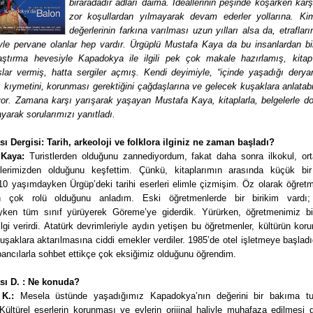
biraradadır adları daima. İdeallerinin peşinde koşarken karşı
zor koşullardan yılmayarak devam ederler yollarına. K
değerlerinin farkına varılması uzun yılları alsa da, etraflar
yle pervane olanlar hep vardır. Ürgüplü Mustafa Kaya da bu insanlardan biri
aştırma hevesiyle Kapadokya ile ilgili pek çok makale hazırlamış, kita
slar vermiş, hatta sergiler açmış. Kendi deyimiyle, “içinde yaşadığı derya
 kıymetini, korunması gerektiğini çağdaşlarına ve gelecek kuşaklara anlatab
yor. Zamana karşı yarışarak yaşayan Mustafa Kaya, kitaplarla, belgelerle do
layarak sorularımızı yanıtladı.
sı Dergisi: Tarih, arkeoloji ve folklora ilginiz ne zaman başladı?
 Kaya:
Turistlerden olduğunu zannediyordum, fakat daha sonra ilkokul, ort
lerimizden olduğunu keşfettim. Çünkü, kitaplarımın arasında küçük bir
10 yaşımdayken Ürgüp’deki tarihi eserleri elimle çizmişim. Öz olarak öğretm
in çok rolü olduğunu anladım. Eski öğretmenlerde bir birikim vardı;
ayken tüm sınıf yürüyerek Göreme’ye giderdik. Yürürken, öğretmenimiz b
bilgi verirdi. Atatürk devrimleriyle aydın yetişen bu öğretmenler, kültürün ko
uşaklara aktarılmasına ciddi emekler verdiler. 1985’de otel işletmeye başla
ancılarla sohbet ettikçe çok eksiğimiz olduğunu öğrendim.
sı D. : Ne konuda?
K.:
Mesela üstünde yaşadığımız Kapadokya’nın değerini bir bakıma tur
Kültürel eserlerin korunması ve evlerin orijinal haliyle muhafaza edilmesi g