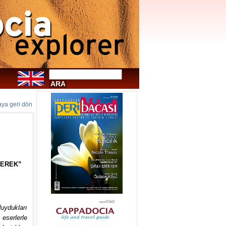
faya geri dön
GEREK”
uydukları
 eserlerle