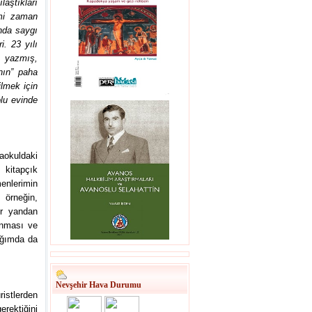
laştıkları
imi zaman
ında saygı
. 23 yılı
p yazmış,
nın” paha
ilmek için
lu evinde
aokuldaki
 kitapçık
enlerimin
 örneğin,
ir yandan
runması ve
dığımda da
Nevşehir Hava Durumu
istlerden
erektiğini