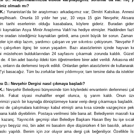
ğiniz olmadı mı?
K.:
Yunanistan’da bir araştırmacı arkadaşımız var; Dimitri Katsikas. Annesi
eşilhisarlı. Onunla 10 yıldır her yaz, 10 veya 15 gün Nevşehir, Aksara
nin tarihi eserlerinin olduğu kasabalara, köylere gideriz. Buradan gid
eki kaynakları Asya Minör Araştırma Vakfı’na hediye etmişler. Haddinden faz
ze oradan istediğimiz kaynakları getirdi, ama çeviri büyük bir sorun. Zaman
eler için ekip lazım, yardımcı çalışan ve yer sıkıntısı çekiyorum. ‘Nevşehir F
in çalışırken ilginç bir sorun yaşadım. Bazı atasözlerinin içinde hayvan k
i müstehcen bulduklarından 24 sayfasını çıkarmak zorunda kaldık. Güzel 
 de. 4 bin adet basılıp ildeki tüm öğretmenlere birer adet verildi. Arkasına e
a, onların da derlemesi teşvik edildi. Onlardan gelen atasözlerini de kullanara
2’yi basacağız. Tüm bu zorluklar beni yıldırmıyor, tam tersine daha da isteklen
sı D.: Nevşehir Dergisi nasıl çıkmaya başladı?
K.:
Nevşehir Belediyesi bünyesinde tüm köylerdeki envanterin derlenmesi ça
tık. Fakat siyasi muhalifler engel olunca, iş yarım kaldı. Onun üz
erimizi yazılı bir kaynağa dönüştürmeye karar verip dergi çıkarmaya başladık
tesi de çalışmalara katılmayı kabul etmişti ama kısa sürede vazgeçince pek 
na kaldı diyebilirim. Postaya verilmesi bile bana ait. Belediyenin masrafı k
r kazanç. Yayıncılık geçmişi olan Belediye Başkanı Hasan Bey bu işe sıcak
sayıyı beşyüz mü, bin adet mi basalım diye düşünürken 4 bin basıldı, arkası
askı yapıldı. Benim için zor oluyor ama dergi çok beğeniliyor. Özellikle İs