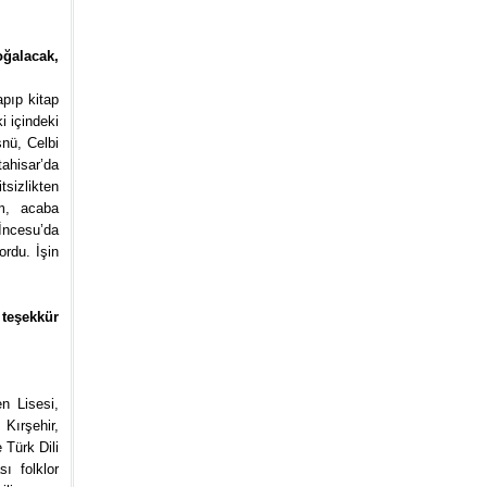
oğalacak,
pıp kitap
i içindeki
snü, Celbi
ahisar’da
sizlikten
im, acaba
 İncesu’da
ordu. İşin
 teşekkür
n Lisesi,
 Kırşehir,
 Türk Dili
ı folklor