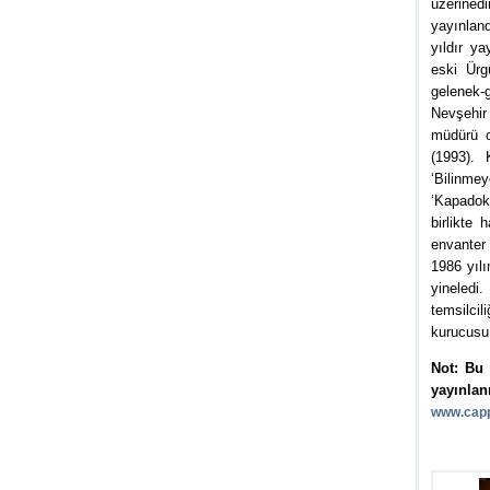
üzerinedi
yayınland
yıldır y
eski Ürgü
gelenek-g
Nevşehir
müdürü o
(1993). 
‘Bilinme
‘Kapadok
birlikte 
envanter
1986 yılı
yineledi
temsilci
kurucusu
Not: Bu 
yayınlan
www.capp