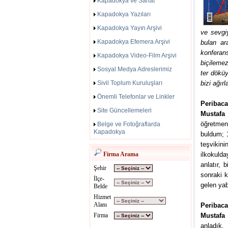
Kapadokya ve Sanat
Kapadokya Yazıları
Kapadokya Yayın Arşivi
ve sevgi
Kapadokya Efemera Arşivi
bulan ar
konferan
Kapadokya Video-Film Arşivi
biçilemez
Sosyal Medya Adreslerimiz
ter dökü
Sivil Toplum Kuruluşları
bizi ağır
Önemli Telefonlar ve Linkler
Peribaca
Site Güncellemeleri
Mustafa
öğretmen
Belge ve Fotoğraflarda
Kapadokya
buldum; 
teşvikin
Firma Arama
ilkokuld
anlatır, 
Şehir
sonraki k
İlçe-
gelen yab
Belde
Hizmet
Alanı
Peribaca
Firma
Mustafa 
anladık. 