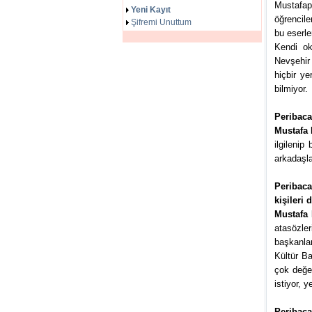
Mustafapa
Yeni Kayıt
öğrencile
Şifremi Unuttum
bu eserle
Kendi ok
Nevşehir
hiçbir ye
bilmiyor.
Peribaca
Mustafa 
ilgileni
arkadaşla
Peribaca
kişileri 
Mustafa 
atasözle
başkanlar
Kültür Ba
çok değer
istiyor, 
Peribaca