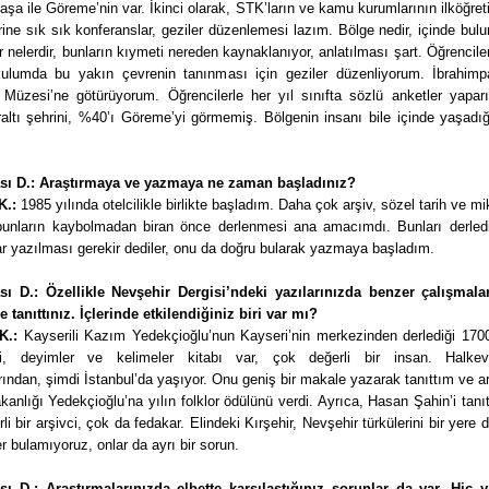
şa ile Göreme’nin var. İkinci olarak, STK’ların ve kamu kurumlarının ilköğret
rine sık sık konferanslar, geziler düzenlemesi lazım. Bölge nedir, içinde bu
r nelerdir, bunların kıymeti nereden kaynaklanıyor, anlatılması şart. Öğrenciler
ulumda bu yakın çevrenin tanınması için geziler düzenliyorum. İbrahimp
 Müzesi’ne götürüyorum. Öğrencilerle her yıl sınıfta sözlü anketler yapar
raltı şehrini, %40’ı Göreme’yi görmemiş. Bölgenin insanı bile içinde yaşadı
sı D.: Araştırmaya ve yazmaya ne zaman başladınız?
K.:
1985 yılında otelcilikle birlikte başladım. Daha çok arşiv, sözel tarih ve mik
p bunların kaybolmadan biran önce derlenmesi ana amacımdı. Bunları derled
r yazılması gerekir dediler, onu da doğru bularak yazmaya başladım.
sı D.: Özellikle Nevşehir Dergisi’ndeki yazılarınızda benzer çalışmal
de tanıttınız. İçlerinde etkilendiğiniz biri var mı?
K.:
Kayserili Kazım Yedekçioğlu’nun Kayseri’nin merkezinden derlediği 1700
ri, deyimler ve kelimeler kitabı var, çok değerli bir insan. Halkev
ından, şimdi İstanbul’da yaşıyor. Onu geniş bir makale yazarak tanıttım ve 
kanlığı Yedekçioğlu’na yılın folklor ödülünü verdi. Ayrıca, Hasan Şahin’i tanı
li bir arşivci, çok da fedakar. Elindeki Kırşehir, Nevşehir türkülerini bir yere
yer bulamıyoruz, onlar da ayrı bir sorun.
sı D.: Araştırmalarınızda elbette karşılaştığınız sorunlar da var. Hiç yı