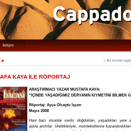
İletişim
8
‹‹ Bir önceki say
�
AFA KAYA İLE RÖPORTAJ
ARAŞTIRMACI YAZAR MUSTAFA KAYA:
“İÇİNDE YAŞADIĞIMIZ DERYANIN KIYMETİNİ BİLMEK 
Röportaj: Ayça Olcaytu İşçen
Mayıs 2008
Hani bazı insanlar vardır, doğdukları, yaşadıkları yere d
aşkla anılırlar. Ürettikleriyle, memleketlerine kazandırdıkları