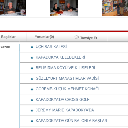
 Başlıklar
Yorumlar(0)
Tavsiye Et
UÇHİSAR KALESİ
Yazdır
�
KAPADOKYA KELEBEKLERİ
�
BELİSIRMA KÖYÜ VE KİLİSELERİ
�
GÜZELYURT MANASTIRLAR VADİSİ
�
GÖREME-KÜÇÜK MEHMET KONAĞI
�
KAPADOKYA'DA CROSS GOLF
�
JEREMY MARIE KAPADOKYA'DA
�
KAPADOKYA’DA GÜN BALONLA BAŞLAR
�