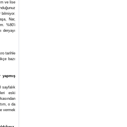
im ve lise
lunduğunuz
 bilmiyor.
aşa, Nar,
ım. %80’i
ğı deryayı
ro tarihle
ikçe bazı
ar yapmış
 sayfalık
leri eski
arkasından
ttım, o da
 de vermek
ldığınız,