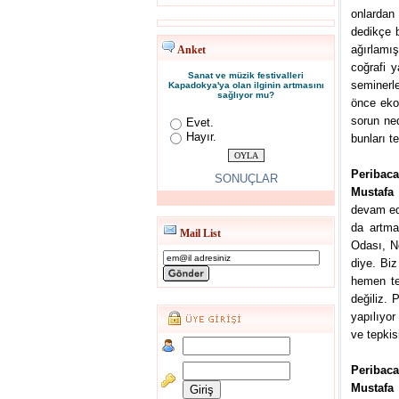
onlardan 
dedikçe 
ağırlamı
Anket
coğrafi 
Sanat ve müzik festivalleri
seminerl
Kapadokya'ya olan ilginin artmasını
sağlıyor mu?
önce eko
sorun ned
Evet.
Hayır.
bunları t
Peribaca
SONUÇLAR
Mustafa 
devam edi
da artma
Mail List
Odası, Ne
diye. Biz
hemen tel
değiliz. 
yapılıyor
ve tepkis
Peribaca
Mustafa 