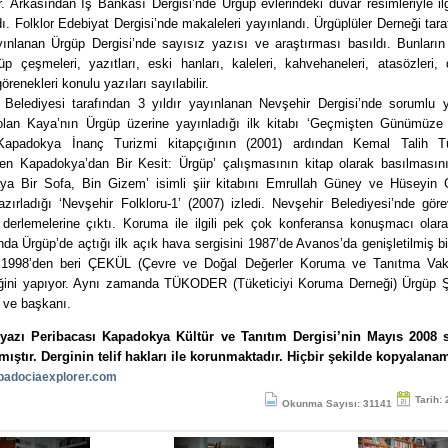
r. Arkasından İş Bankası Dergisi’nde Ürgüp evlerindeki duvar resimleriyle ilg
ı. Folklor Edebiyat Dergisi’nde makaleleri yayınlandı. Ürgüplüler Derneği tar
ayınlanan Ürgüp Dergisi’nde sayısız yazısı ve araştırması basıldı. Bunların
p çeşmeleri, yazıtları, eski hanları, kaleleri, kahvehaneleri, atasözleri, 
örenekleri konulu yazıları sayılabilir.
 Belediyesi tarafından 3 yıldır yayınlanan Nevşehir Dergisi’nde sorumlu ya
lan Kaya’nın Ürgüp üzerine yayınladığı ilk kitabı ‘Geçmişten Günümüze 
Kapadokya İnanç Turizmi kitapçığının (2001) ardından Kemal Talih T
yen Kapadokya’dan Bir Kesit: Ürgüp’ çalışmasının kitap olarak basılmasını
ya Bir Sofa, Bin Gizem’ isimli şiir kitabını Emrullah Güney ve Hüseyin 
hazırladığı ‘Nevşehir Folkloru-1’ (2007) izledi. Nevşehir Belediyesi’nde göre
 derlemelerine çıktı. Koruma ile ilgili pek çok konferansa konuşmacı olarak
nda Ürgüp’de açtığı ilk açık hava sergisini 1987’de Avanos’da genişletilmiş b
. 1998’den beri ÇEKÜL (Çevre ve Doğal Değerler Koruma ve Tanıtma Vak
liğini yapıyor. Aynı zamanda TÜKODER (Tüketiciyi Koruma Derneği) Ürgüp Ş
 ve başkanı.
yazı Peribacası Kapadokya Kültür ve Tanıtım Dergisi’nin Mayıs 2008 
mıştır. Derginin telif hakları ile korunmaktadır. Hiçbir şekilde kopyalana
adociaexplorer.com
Tarih:
Okunma Sayısı: 31141