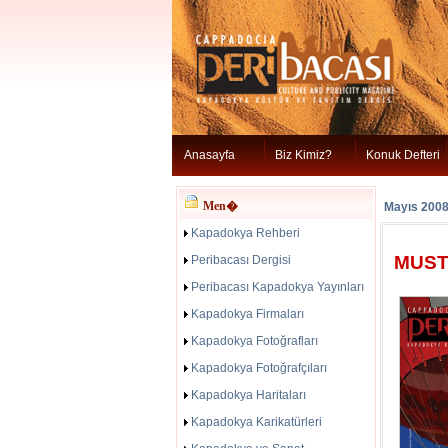
Anasayfa
Biz Kimiz?
Konuk Defteri
Men�
Mayıs 200
Kapadokya Rehberi
MUST
Peribacası Dergisi
Peribacası Kapadokya Yayınları
Kapadokya Firmaları
Kapadokya Fotoğrafları
Kapadokya Fotoğrafçıları
Kapadokya Haritaları
Kapadokya Karikatürleri