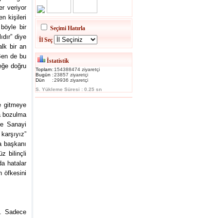
er veriyor
 kişileri
böyle bir
Seçimi Hatırla
dır” diye
İl Seç
lk bir an
Ben de bu
İstatistik
ceğe doğru
Toplam
:
154388474 ziyaretçi
Bugün
:
23857 ziyaretçi
Dün
:
29936 ziyaretçi
S. Yükleme Süresi : 0.25 sn
e gitmeye
da bozulma
ve Sanayi
 karşıyız”
da başkanı
z bilinçli
da hatalar
n öfkesini
ı. Sadece