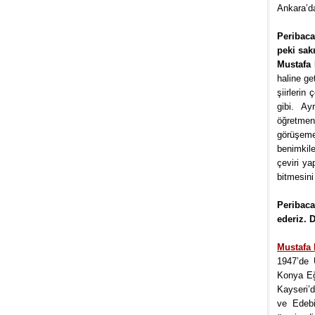
Ankara’da
Peribaca
peki sak
Mustafa 
haline ge
şiirlerin
gibi. Ay
öğretmen
görüşeme
benimkile
çeviri ya
bitmesini
Peribaca
ederiz. 
Mustafa 
1947’de 
Konya Eği
Kayseri’d
ve Edebi