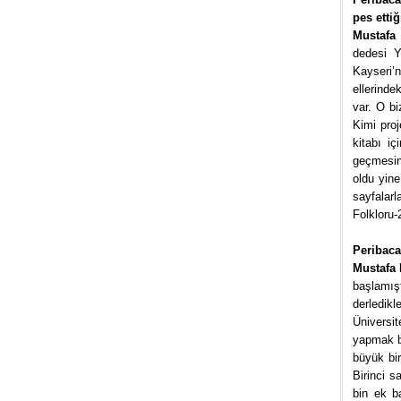
pes etti
Mustafa 
dedesi Y
Kayseri’
ellerind
var. O bi
Kimi proj
kitabı iç
geçmesin
oldu yine
sayfalarl
Folkloru-
Peribaca
Mustafa 
başlamış
derledikl
Üniversi
yapmak ba
büyük bi
Birinci 
bin ek b