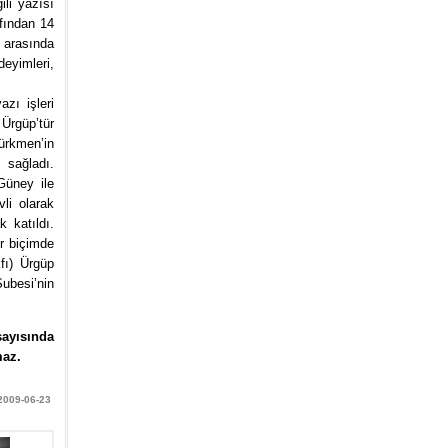
ili yazısı
afından 14
 arasında
deyimleri,
zı işleri
Ürgüp’tür
ürkmen’in
 sağladı.
Güney ile
vli olarak
 katıldı.
ir biçimde
fı) Ürgüp
ubesi’nin
sayısında
maz.
 2009-06-23