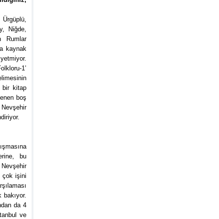
 Ürgüplü,
y, Niğde,
en Rumlar
la kaynak
 yetmiyor.
olkloru-1’
elimesinin
bir kitap
klenen boş
k Nevşehir
diriyor.
lışmasına
erine, bu
. Nevşehir
çok işini
arşılaması
 bakıyor.
ndan da 4
tanbul ve