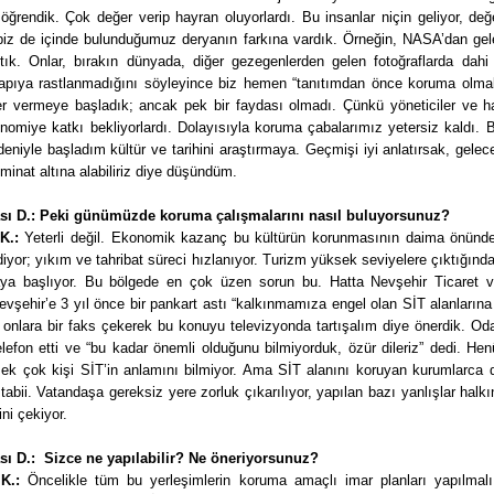
öğrendik. Çok değer verip hayran oluyorlardı. Bu insanlar niçin geliyor, değ
biz de içinde bulunduğumuz deryanın farkına vardık. Örneğin, NASA’dan gelen
ştık. Onlar, bırakın dünyada, diğer gezegenlerden gelen fotoğraflarda dahi 
yapıya rastlanmadığını söyleyince biz hemen “tanıtımdan önce koruma olmalı
er vermeye başladık; ancak pek bir faydası olmadı. Çünkü yöneticiler ve ha
nomiye katkı bekliyorlardı. Dolayısıyla koruma çabalarımız yetersiz kaldı. 
eniyle başladım kültür ve tarihini araştırmaya. Geçmişi iyi anlatırsak, gele
eminat altına alabiliriz diye düşündüm.
sı D.: Peki günümüzde koruma çalışmalarını nasıl buluyorsunuz?
K.:
Yeterli değil. Ekonomik kazanç bu kültürün korunmasının daima önünd
yor; yıkım ve tahribat süreci hızlanıyor. Turizm yüksek seviyelere çıktığın
ya başlıyor. Bu bölgede en çok üzen sorun bu. Hatta Nevşehir Ticaret 
vşehir’e 3 yıl önce bir pankart astı “kalkınmamıza engel olan SİT alanlarına
 onlara bir faks çekerek bu konuyu televizyonda tartışalım diye önerdik. O
efon etti ve “bu kadar önemli olduğunu bilmiyorduk, özür dileriz” dedi. Henü
Pek çok kişi SİT’in anlamını bilmiyor. Ama SİT alanını koruyan kurumlarca 
 tabii. Vatandaşa gereksiz yere zorluk çıkarılıyor, yapılan bazı yanlışlar halkı
ini çekiyor.
sı D.: Sizce ne yapılabilir? Ne öneriyorsunuz?
K.:
Öncelikle tüm bu yerleşimlerin koruma amaçlı imar planları yapılmal