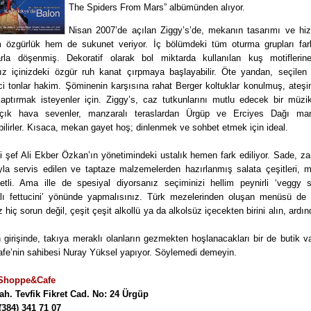
The Spiders From Mars” albümünden alıyor.
Nisan 2007’de açılan Ziggy’s’de, mekanın tasarımı ve hiz
 özgürlük hem de sukunet veriyor. İç bölümdeki tüm oturma grupları fark
arla döşenmiş. Dekoratif olarak bol miktarda kullanılan kuş motiflerin
ız içinizdeki özgür ruh kanat çırpmaya başlayabilir. Öte yandan, seçilen 
ici tonlar hakim. Şöminenin karşısına rahat Berger koltuklar konulmuş, ateş
kaptırmak isteyenler için. Ziggy’s, caz tutkunlarını mutlu edecek bir müzik
Açık hava sevenler, manzaralı teraslardan Ürgüp ve Erciyes Dağı man
ilirler. Kısaca, mekan gayet hoş; dinlenmek ve sohbet etmek için ideal.
 şef Ali Ekber Özkan’ın yönetimindeki ustalık hemen fark ediliyor. Sade, z
ıyla servis edilen ve taptaze malzemelerden hazırlanmış salata çeşitleri, m
etli. Ama ille de spesiyal diyorsanız seçiminizi hellim peynirli ‘veggy sa
alı fettucini’ yönünde yapmalısınız. Türk mezelerinden oluşan menüsü de 
z hiç sorun değil, çeşit çeşit alkollü ya da alkolsüz içecekten birini alın, ardı
n girişinde, takıya meraklı olanların gezmekten hoşlanacakları bir de butik va
cafe’nin sahibesi Nuray Yüksel yapıyor. Söylemedi demeyin.
 Shoppe&Cafe
h. Tevfik Fikret Cad. No: 24 Ürgüp
(384) 341 71 07