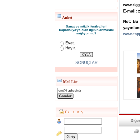
www.zigg
E-mail:
Anket
Not: Bu 
Sanat ve müzik festivalleri
yayınlan
Kapadokya'ya olan ilginin artmasını
sağlıyor mu?
www.capp
Evet.
Hayır.
SONUÇLAR
Mail List
Diğer