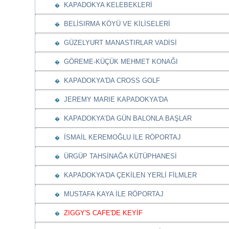
KAPADOKYA KELEBEKLERİ
�
BELİSIRMA KÖYÜ VE KİLİSELERİ
�
GÜZELYURT MANASTIRLAR VADİSİ
�
GÖREME-KÜÇÜK MEHMET KONAĞI
�
KAPADOKYA'DA CROSS GOLF
�
JEREMY MARIE KAPADOKYA'DA
�
KAPADOKYA’DA GÜN BALONLA BAŞLAR
�
İSMAİL KEREMOĞLU İLE RÖPORTAJ
�
ÜRGÜP TAHSİNAĞA KÜTÜPHANESİ
�
KAPADOKYA'DA ÇEKİLEN YERLİ FİLMLER
�
MUSTAFA KAYA İLE RÖPORTAJ
�
ZIGGY'S CAFE'DE KEYİF
�