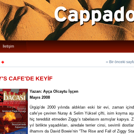
İletişim
8
‹‹ Bir önceki say
�
Y'S CAFE'DE KEYİF
Yazan: Ayça Olcaytu İşçen
Mayıs 2008
Ürgüp’de 2000 yılında aldıkları eski bir evi, zaman içind
cafe’ye çeviren Nuray & Selim Yüksel çifti, isim koyma a
hiç tereddüt etmeden Ziggy’s tabelasını asmışlar kapıya. Z
yıl birlikte yaşadıkları, airedale terrier cinsi, sevimli dostla
ilhamını da David Bowie’nin “The Rise and Fall of Ziggy St