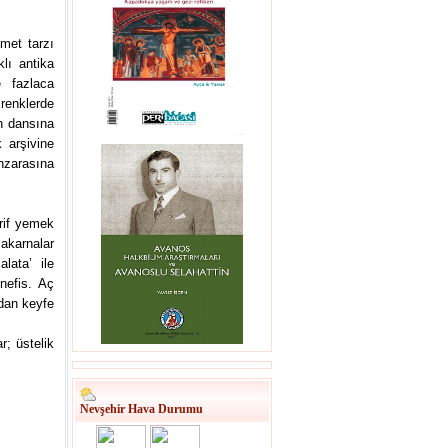
met tarzı
lı antika
e fazlaca
renklerde
in dansına
 arşivine
zarasına
arif yemek
akarnalar
lata’ ile
nefis. Aç
ndan keyfe
r; üstelik
Nevşehir Hava Durumu