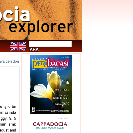
faya geri dön
e şık bir
şamasında
iggy, 9, 5
rının ismi;
ardust and