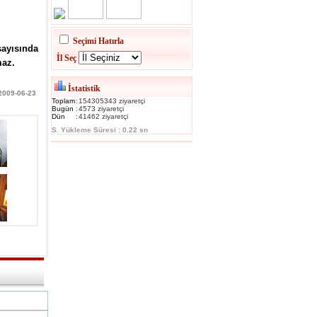
Seçimi Hatırla
sayısında
İl Seç
maz.
İstatistik
 2009-06-23
Toplam
:
154305343 ziyaretçi
Bugün
:
4573 ziyaretçi
Dün
:
41462 ziyaretçi
S. Yükleme Süresi : 0.22 sn