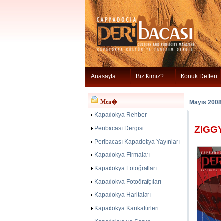
Anasayfa
Biz Kimiz?
Konuk Defteri
Men�
Mayıs 200
Kapadokya Rehberi
ZIGG
Peribacası Dergisi
Peribacası Kapadokya Yayınları
Kapadokya Firmaları
Kapadokya Fotoğrafları
Kapadokya Fotoğrafçıları
Kapadokya Haritaları
Kapadokya Karikatürleri