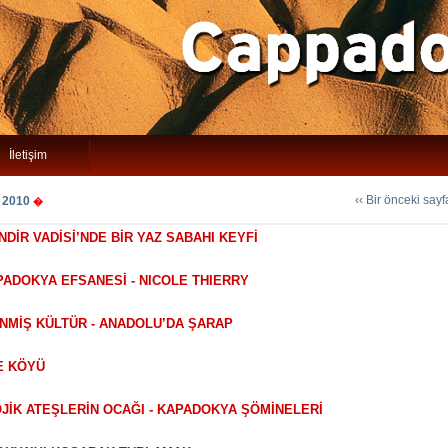
İletişim
‹‹ Bir önceki say
 2010
�
NDİR VADİSİ’NDE BİR YAZ SABAHI KEYFİ
APADOKYA EFSANESİ - NICOLE THIERRY
ENMİŞ KÜLTÜR - ANADOLU’DA ŞARAP
E KÖYÜ
OJİK ATEŞLERİN OCAĞI - KAPADOKYA ŞÖMİNELERİ