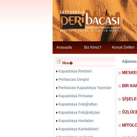
Anasayfa
Biz Kimiz?
Konuk Defteri
Ağustos
Men�
Kapadokya Rehberi
:: MESKE
Peribacası Dergisi
:: BİR K
Peribacası Kapadokya Yayınları
Kapadokya Firmaları
:: ŞİŞEL
Kapadokya Fotoğrafları
:: ÖZLÜC
Kapadokya Fotoğrafçıları
Kapadokya Haritaları
:: MİTOL
Kapadokya Karikatürleri