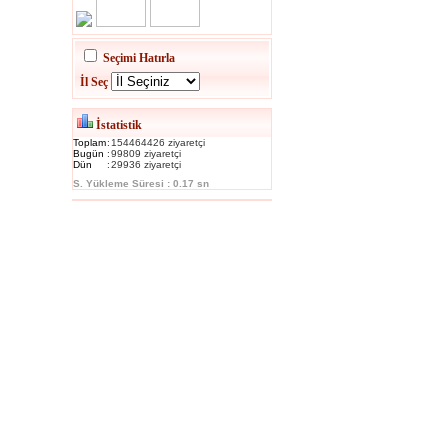
Seçimi Hatırla
İl Seç
İstatistik
Toplam
:
154464426 ziyaretçi
Bugün
:
99809 ziyaretçi
Dün
:
29936 ziyaretçi
S. Yükleme Süresi : 0.17 sn