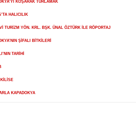
DOKYA’YI KOŞARAK TURLAMAK
S’TA HALICILIK
Vİ TURİZM YÖN. KRL. BŞK. ÜNAL ÖZTÜRK İLE RÖPORTAJ
OKYA’NIN ŞİFALI BİTKİLERİ
I’NIN TARİHİ
B
 KİLİSE
PLARLA KAPADOKYA