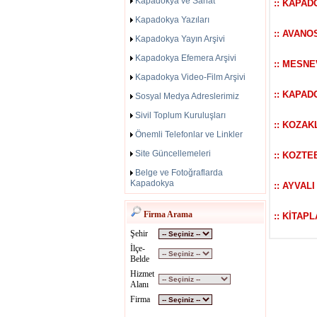
Kapadokya ve Sanat
:: KAPA
Kapadokya Yazıları
:: AVANO
Kapadokya Yayın Arşivi
Kapadokya Efemera Arşivi
:: MESNE
Kapadokya Video-Film Arşivi
:: KAPAD
Sosyal Medya Adreslerimiz
Sivil Toplum Kuruluşları
:: KOZAKL
Önemli Telefonlar ve Linkler
Site Güncellemeleri
:: KOZTE
Belge ve Fotoğraflarda
Kapadokya
:: AYVALI
Firma Arama
:: KİTA
Şehir
İlçe-
Belde
Hizmet
Alanı
Firma