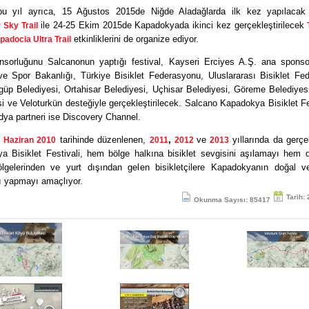
u yıl ayrıca, 15 Ağustos 2015de Niğde Aladağlarda ilk kez yapılaca
ile 24-25 Ekim 2015de Kapadokyada ikinci kez gerçekleştirilecek
 Sky Trail
etkinliklerini de organize ediyor.
adocia Ultra Trail
nsorluğunu Salcanonun yaptığı festival, Kayseri Erciyes A.Ş. ana sponso
ve Spor Bakanlığı, Türkiye Bisiklet Federasyonu, Uluslararası Bisiklet Fe
rgüp Belediyesi, Ortahisar Belediyesi, Uçhisar Belediyesi, Göreme Belediyes
i ve Veloturkün desteğiyle gerçekleştirilecek. Salcano Kapadokya Bisiklet Fes
edya partneri ise Discovery Channel.
tarihinde düzenlenen,
,
ve
yıllarında da gerçek
 Haziran 2010
2011
2012
2013
a Bisiklet Festivali, hem bölge halkına bisiklet sevgisini aşılamayı hem 
bölgelerinden ve yurt dışından gelen bisikletçilere Kapadokyanın doğal ve
ı yapmayı amaçlıyor.
Tarih:
Okunma Sayısı: 85417