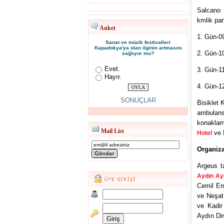
Salcano 
kmlik pa
Anket
1. Gün-09
Sanat ve müzik festivalleri
Kapadokya'ya olan ilginin artmasını
2. Gün-1
sağlıyor mu?
Evet.
3. Gün-1
Hayır.
4. Gün-1
SONUÇLAR
Bisiklet 
ambulans
konaklam
Mail List
ve 
Hotel
Organiza
Argeus t
Aydın Ay
Cemil Er
ve Neşat
ve Kadir
Aydın Dir