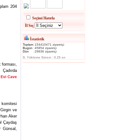
oplam 204
Seçimi Hatırla
İl Seç
İstatistik
Toplam
:
154410471 ziyaretçi
Bugün
:
45854 ziyaretçi
Dün
:
29936 ziyaretçi
S. Yükleme Süresi : 0.25 sn
t forması,
. Çadırda
 Evi Cave
 komitesi
 Girgin ve
rhan Aker
ol Çaydaş
r Günsal,