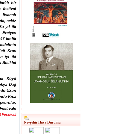
arklı bir
 festival
lisanslı
da, sekiz
u yıl ilk
p Erciyes
47 kmlik
bedelinin
leti Kros
n iyi iki
 Bisiklet
let Köyü
okya Dağ
ndo-Uzun
ndo-Kısa
şvurular,
Festivale
 Festivali
Nevşehir Hava Durumu