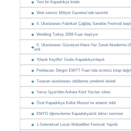
Yeni bir Kapadokya kitabı
�
Web sitemiz Milliyet Gazetesi’nde tanıtıldı
�
4. Uluslararası Fabrikart Çağdaş Sanatlar Festivali başl
�
Wedding Turkey 2009 Fuarı başlıyor
�
II. Uluslararası Güzelyurt-Ihlara Yaz Sanat Akademisi-
�
erdi
‘Klasik Keyifler’ Grubu Kapadokya’daydı
�
Peribacası Dergisi EMITT Fuarı’nda ücretsiz kitap dağıt
�
Turasan uluslararası ödüllerine yenilerini ekledi
�
Yavuz İşçen'den Ankara Kent Yazıları sitesi
�
Özel Kapadokya Kültür Müzesi’ne anlamlı ödül
�
KMYO öğrencilerine Kapadokyalılık bilinci semineri
�
1.Geleneksel Lozan Mübadilleri Festivali Yapıldı
�