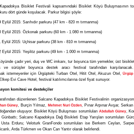
Kapadokya Bisiklet Festivali kapsamındaki Bisiklet Köyü Buluşmasının t
rkuru dört günde koşulacak. Parkur bilgisi şöyle:
 Eylül 2015: Sarıhıdır parkuru (47 km - 820 m tırmanma)
0 Eylül 2015: Özkonak parkuru (60 km - 1.080 m tırmanma)
1 Eylül 2015: Uçhisar parkuru (38 km - 810 m tırmanma)
2 Eylül 2015: Yeşilöz parkuru (49 km - 1.000 m tırmanma)
Köyünde çadır yeri, duş ve WC imkanı, tur boyunca tüm yemekler, üst bisikle
 ve sürüşler boyunca destek aracı festival tarafından karşılanacak
ak istemeyenler için Ürgüpteki Turban Otel, Hitit Otel, Akuzun Otel,
Ürgüp
Elkep Evi Cave Hotel, festival katılımcılarına özel fiyat sunuyor.
syon komitesi ve destekçiler
arafından düzenlenen Salcano Kapadokya Bisiklet Festivalinin organizasyon
, Burçin Yılmaz,
, Pınar Arpınar Avşar, Serkan
han Güney
Mehmet Nuri Özden
doğandan oluşuyor. Bisiklet Köyü Buluşması sorumluları
, Ko
Abdullah Güney
 Günbattı; Salcano Kapadokya Dağ Bisikleti Etap Yarışları sorumluları Gür
 Usta Erduru; Veloturk GranFondo sorumluları ise Berkem Ceylan, Sarpe
icanlı, Arda Türkmen ve Okan Can Yantır olarak belirlendi.