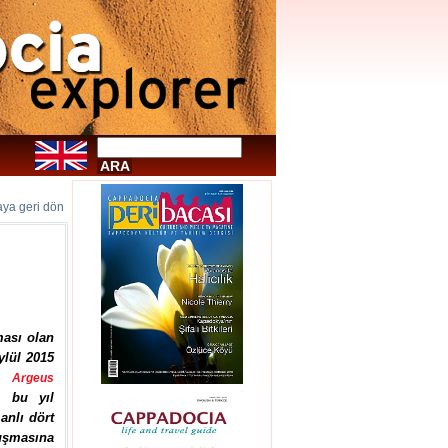
faya geri dön
ması olan
ylül 2015
k.
Argeus
l bu yıl
anlı dört
uşmasına