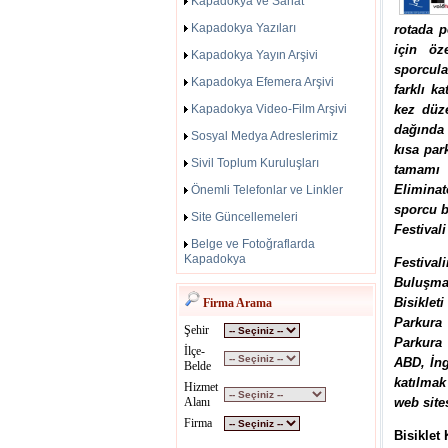
Kapadokya ve Sanat
Kapadokya Yazıları
rotada p
için öz
Kapadokya Yayın Arşivi
sporcula
Kapadokya Efemera Arşivi
farklı k
Kapadokya Video-Film Arşivi
kez düze
dağında 
Sosyal Medya Adreslerimiz
kısa par
Sivil Toplum Kuruluşları
tamamı 
Eliminat
Önemli Telefonlar ve Linkler
sporcu b
Site Güncellemeleri
Festivali
Belge ve Fotoğraflarda
Kapadokya
Festiva
Buluşmas
Bisikleti
Firma Arama
Parkura
Şehir
Parkura
İlçe-
ABD, İng
Belde
katılmak
Hizmet
Alanı
web site
Firma
Bisiklet