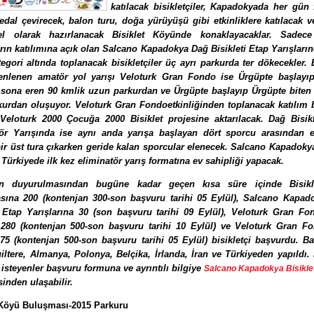
katılacak bisikletçiler, Kapadokyada her gün f
edal çevirecek, balon turu, doğa yürüyüşü gibi etkinliklere katılacak ve
el olarak hazırlanacak Bisiklet Köyünde konaklayacaklar. Sadece 
rın katılımına açık olan Salcano Kapadokya Dağ Bisikleti Etap Yarışların
ategori altında toplanacak bisikletçiler üç ayrı parkurda ter dökecekler. B
nlenen amatör yol yarışı Veloturk Gran Fondo ise Ürgüpte başlayı
sona eren 90 kmlik uzun parkurdan ve Ürgüpte başlayıp Ürgüpte biten 
kurdan oluşuyor. Veloturk Gran Fondo
etkinl
iğinden toplanacak katılım 
Veloturk 2000 Çocuğa 2000 Bisiklet projesine aktarılacak.
Dağ Bisik
ör Yarışında ise aynı anda yarışa başlayan dört sporcu arasından e
ir üst tura çıkarken geride kalan sporcular elenecek. Salcano Kapadokya
 Türkiyede ilk kez eliminatör yarış formatına ev sahipliği yapacak.
lin duyurulmasından bugüne kadar geçen kısa süre içinde Bisik
ına 200 (kontenjan 300-son başvuru tarihi 05 Eylül),
Salcano Kapad
 Etap Yarışlarına 30 (
son başvuru tarihi 09 Eylül)
, Veloturk Gran Fo
 280 (kontenjan 500
-son başvuru tarihi 10 Eylül
) ve Veloturk Gran Fo
 75 (kontenjan 500-
son başvuru tarihi 05 Eylül
) bisikletçi başvurdu. Ba
iltere, Almanya, Polonya, Belçika, İrlanda, İran ve Türkiyeden yapıldı. 
 isteyenler başvuru formuna ve ayrıntılı bilgiye
Salcano Kapadokya Bisiklet
sinden ulaşabilir.
 Köyü Buluşması-2015 Parkuru