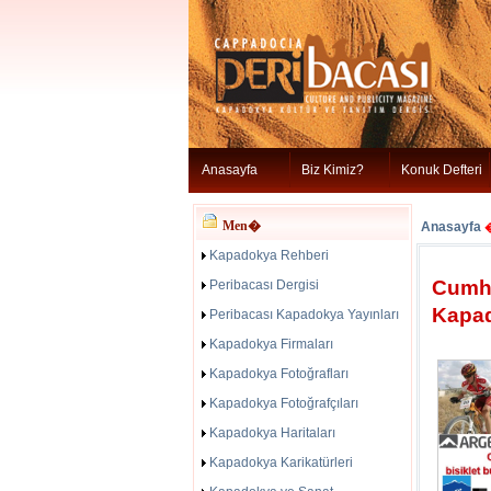
Anasayfa
Biz Kimiz?
Konuk Defteri
Men�
Anasayfa
Kapadokya Rehberi
Cumhu
Peribacası Dergisi
Kapad
Peribacası Kapadokya Yayınları
Kapadokya Firmaları
Kapadokya Fotoğrafları
Kapadokya Fotoğrafçıları
Kapadokya Haritaları
Kapadokya Karikatürleri