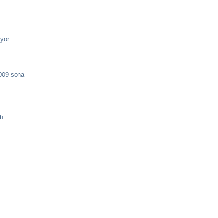
ıyor
2009 sona
tı