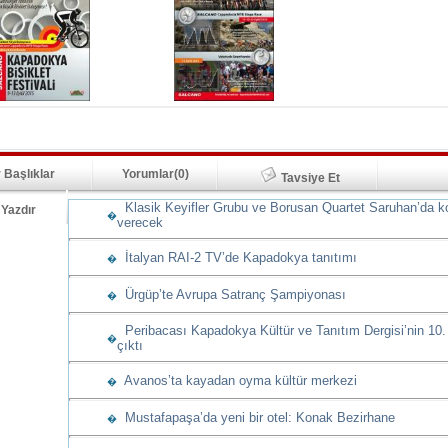
 Başlıklar
Yorumlar(0)
Tavsiye Et
Klasik Keyifler Grubu ve Borusan Quartet Saruhan’da k
Yazdır
�
verecek
İtalyan RAI-2 TV’de Kapadokya tanıtımı
�
Ürgüp’te Avrupa Satranç Şampiyonası
�
Peribacası Kapadokya Kültür ve Tanıtım Dergisi’nin 10.
�
çıktı
Avanos’ta kayadan oyma kültür merkezi
�
Mustafapaşa’da yeni bir otel: Konak Bezirhane
�