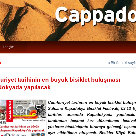
İletişim
‹‹ Bir önceki say
�
riyet tarihinin en büyük bisiklet buluşması
okyada yapılacak
Cumhuriyet tarihinin en büyük bisiklet buluş
Salcano Kapadokya Bisiklet Festivali, 09-13 E
tarihleri arasında Kapadokyada yapılaca
tarafından beşinci kez düzenlenen festiva
yüzlerce bisikletçinin biraraya geleceği eşzam
ayrı etkinlikten oluşacak. Bisiklet Köyü Bul