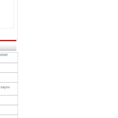
onser
 sayısı