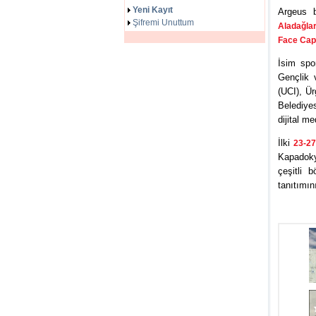
Yeni Kayıt
Argeus b
Şifremi Unuttum
Aladağlar
Face Capp
İsim spo
Gençlik 
(UCI), Ü
Belediyes
dijital m
İlki
23-27
Kapadoky
çeşitli 
tanıtımın