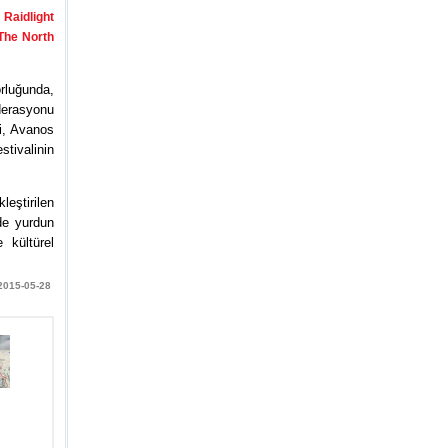
k
Raidlight
The North
rluğunda,
derasyonu
i, Avanos
tivalinin
leştirilen
de yurdun
 kültürel
 2015-05-28