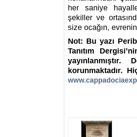
her saniye hayalle
şekiller ve ortasın
size ocağın, evren
Not: Bu yazı Peri
Tanıtım Dergisi’n
yayınlanmıştır. D
korunmaktadır. Hi
www.cappadociaexp