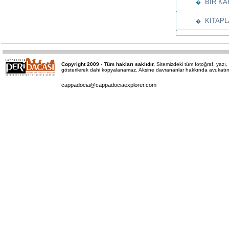
BİR KAP
�
KİTAPL
�
Copyright 2009 - Tüm hakları saklıdır.
Sitemizdeki tüm fotoğraf, yaz
gösterilerek dahi kopyalanamaz. Aksine davrananlar hakkında avukatımız 
cappadocia@cappadociaexplorer.com