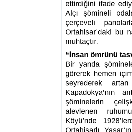
ettirdiğini ifade e
Alçı şömineli odal
çerçeveli panolarl
Ortahisar’daki bu 
muhtaçtır.
“İnsan ömrünü tasv
Bir yanda şöminele
görerek hemen içim
seyrederek arta
Kapadokya’nın ant
şöminelerin çeliş
alevlenen ruhum
Köyü’nde 1928’ler
Ortahisarlı Yaşar’ı