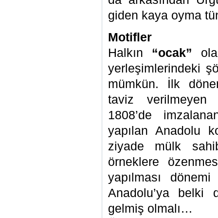
giden kaya oyma tün
Motifler
Halkın
“ocak”
olar
yerleşimlerindeki ş
mümkün. İlk dönem
taviz verilmeyen 
1808’de imzalanan
yapılan Anadolu k
ziyade mülk sahibi
örneklere özenmes
yapılması dönemi 
Anadolu’ya belki d
gelmiş olmalı…