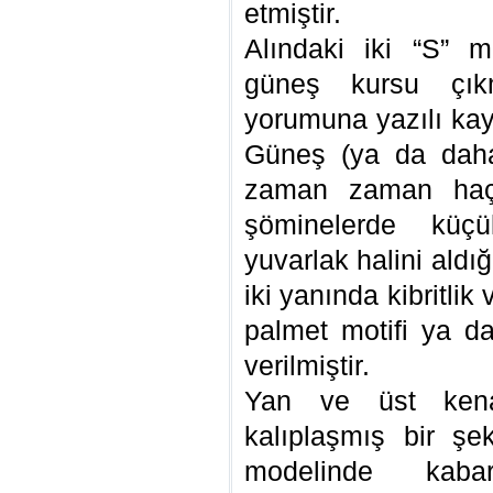
etmiştir.
Alındaki iki “S” mo
güneş kursu çık
yorumuna yazılı ka
Güneş (ya da daha
zaman zaman haça
şöminelerde küç
yuvarlak halini aldı
iki yanında kibritlik
palmet motifi ya da
verilmiştir.
Yan ve üst kena
kalıplaşmış bir şek
modelinde kabar