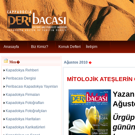
Anasayfa
Biz Kimiz?
Konuk Defteri
İletişim
Men�
Ağustos 2010
�
Kapadokya Rehberi
MİTOLOJİK ATEŞLERİN
Peribacası Dergisi
Peribacası Kapadokya Yayınları
Yazan
Kapadokya Firmaları
Ağust
Kapadokya Fotoğrafları
Kapadokya Fotoğrafçıları
Ürgüp
Kapadokya Haritaları
günü
Kapadokya Karikatürleri