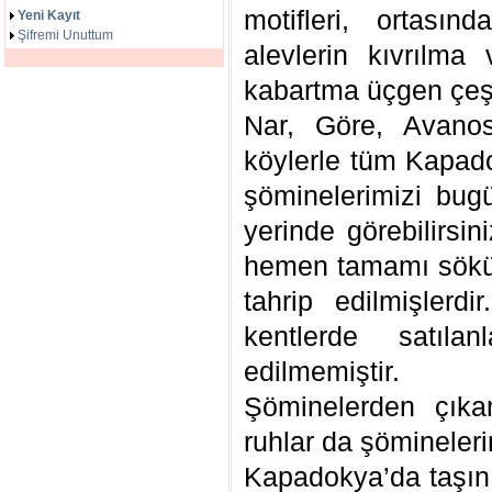
motifleri, ortası
Yeni Kayıt
Şifremi Unuttum
alevlerin kıvrılma
kabartma üçgen çeş
Nar, Göre, Avano
köylerle tüm Kapado
şöminelerimizi bug
yerinde görebilirsin
hemen tamamı sökül
tahrip edilmişlerdi
kentlerde satıla
edilmemiştir.
Şöminelerden çıkan
ruhlar da şömineleri
Kapadokya’da taşın