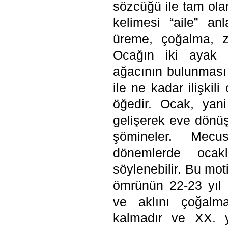
sözcüğü ile tam ola
kelimesi “aile” an
üreme, çoğalma, z
Ocağın iki ayak 
ağacının bulunması
ile ne kadar ilişkil
öğedir. Ocak, yan
gelişerek eve dönüş
şömineler. Mecu
dönemlerde ocakl
söylenebilir. Bu mot
ömrünün 22-23 yıl 
ve aklını çoğalm
kalmadır ve XX. 