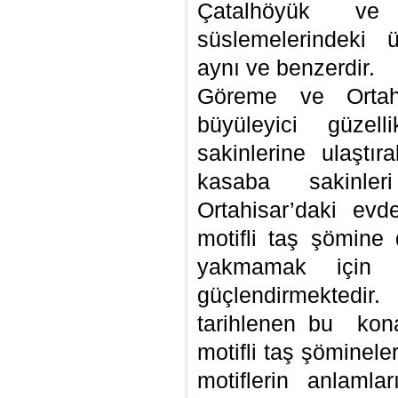
Çatalhöyük ve 
süslemelerindeki 
aynı ve benzerdir.
Göreme ve Ortah
büyüleyici güzell
sakinlerine ulaştır
kasaba sakinler
Ortahisar’daki ev
motifli taş şömine
yakmamak için y
güçlendirmektedir.
tarihlenen bu kon
motifli taş şömineler
motiflerin anlaml