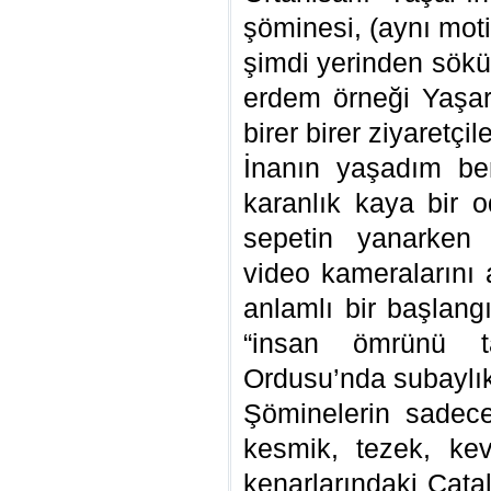
şöminesi, (aynı motif
şimdi yerinden sökü
erdem örneği Yaşar’
birer birer ziyaretçi
İnanın yaşadım be
karanlık kaya bir 
sepetin yanarken A
video kameralarını 
anlamlı bir başlangıc
“insan ömrünü ta
Ordusu’nda subaylık
Şöminelerin sadec
kesmik, tezek, ke
kenarlarındaki Çata