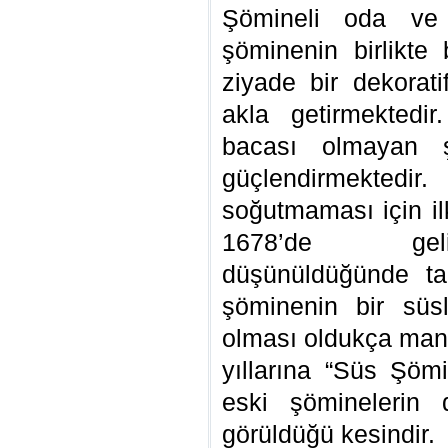
Şömineli oda ve
şöminenin birlikte
ziyade bir dekorati
akla getirmektedi
bacası olmayan ş
güçlendirmektedi
soğutmaması için il
1678’de geliş
düşünüldüğünde tan
şöminenin bir süs
olması oldukça mant
yıllarına “Süs Şöm
eski şöminelerin
görüldüğü kesindir.