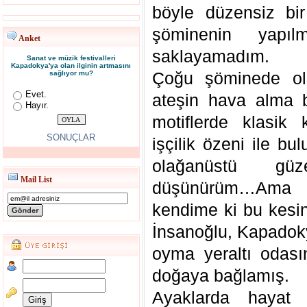
böyle düzensiz bi
şöminenin yapıl
Anket
saklayamadım.
Sanat ve müzik festivalleri
Kapadokya'ya olan ilginin artmasını
Çoğu şöminede olm
sağlıyor mu?
Evet.
ateşin hava alma bö
Hayır.
motiflerde klasik
SONUÇLAR
işçilik özeni ile 
olağanüstü güz
Mail List
düşünürüm…Ama b
kendime ki bu kesin
İnsanoğlu, Kapadoky
oyma yeraltı odasın
doğaya bağlamış.
Ayaklarda hayat