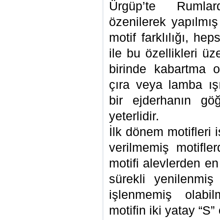
Ürgüp’te Rumlar
özenilerek yapılmı
motif farklılığı, he
ile bu özellikleri ü
birinde kabartma o
çıra veya lamba ı
bir ejderhanın gö
yeterlidir.
İlk dönem motifleri 
verilmemiş motifler
motifi alevlerden en
sürekli yenilenmi
işlenmemiş olabil
motifin iki yatay “