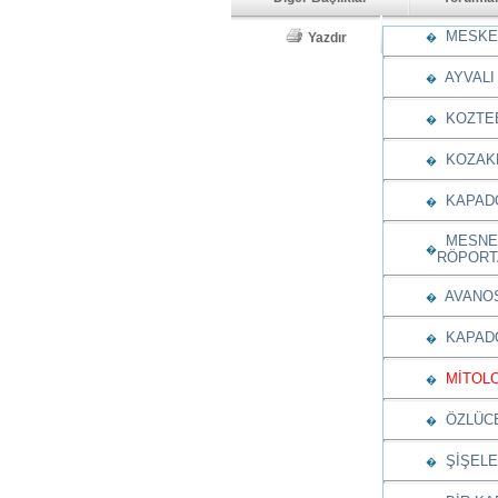
MESKEND
Yazdır
�
AYVALI 
�
KOZTE
�
KOZAKLI
�
KAPADOK
�
MESNEVİ
�
RÖPORT
AVANOS’
�
KAPADO
�
MİTOLOJ
�
ÖZLÜC
�
ŞİŞELE
�