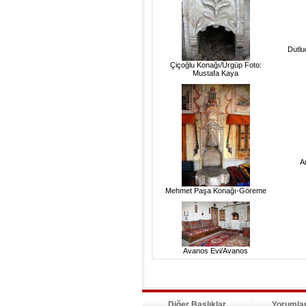
Dutlu
Çiçoğlu Konağı/Ürgüp Foto:
Mustafa Kaya
A
Mehmet Paşa Konağı-Göreme
Avanos Evi/Avanos
Diğer Başlıklar
Yorumla