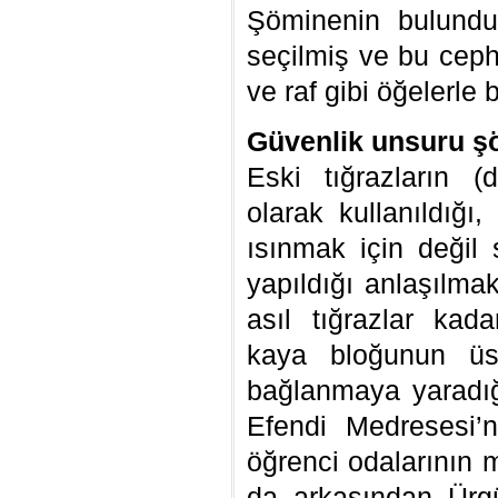
Şöminenin bulundu
seçilmiş ve bu ceph
ve raf gibi öğelerle
Güvenlik unsuru ş
Eski tığrazların 
olarak kullanıldığ
ısınmak için değil
yapıldığı anlaşılma
asıl tığrazlar kada
kaya bloğunun üs
bağlanmaya yaradı
Efendi Medresesi’n
öğrenci odalarının m
da arkasından Ürgü