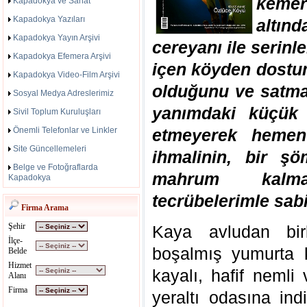
kemer
Kapadokya ve Sanat
Kapadokya Yazıları
altınd
Kapadokya Yayın Arşivi
cereyanı ile serin
Kapadokya Efemera Arşivi
içen köyden dostum
Kapadokya Video-Film Arşivi
olduğunu ve satmak
Sosyal Medya Adreslerimiz
yanımdaki küçük 
Sivil Toplum Kuruluşları
Önemli Telefonlar ve Linkler
etmeyerek hemen 
Site Güncellemeleri
ihmalinin, bir ş
Belge ve Fotoğraflarda
mahrum kalma
Kapadokya
tecrübelerimle sabit
Firma Arama
Şehir
Kaya avludan bir
İlçe-
boşalmış yumurta 
Belde
Hizmet
kayalı, hafif neml
Alanı
Firma
yeraltı odasına ind