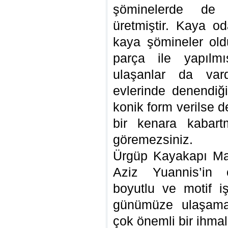
şöminelerde de 
üretmiştir. Kaya o
kaya şömineler old
parça ile yapılm
ulaşanlar da vard
evlerinde denendiği
konik form verilse de
bir kenara kabart
göremezsiniz.
Ürgüp Kayakapı Ma
Aziz Yuannis’in 
boyutlu ve motif iş
günümüze ulaşamam
çok önemli bir ihmali