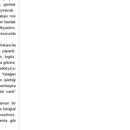
n, gömlek
iyinecek.
rabası mis
bir bardak
lkyardım,
 konusunda
Ankara’da
a yapardı.
, İngiliz,
a götürür,
padokya’yı
t Yatağan
 işlettiği
 bambaşka
el vardı”
caman bir
a fotoğraf
kesilmez,
enta gibi