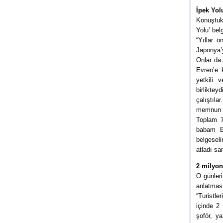
İpek Yol
Konuştukç
Yolu’ bel
“Yıllar 
Japonya’
Onlar da 
Evren’e 
yetkili 
birliktey
çalıştıla
memnun ay
Toplam 7
babam Bu
belgesel
atladı sa
2 milyon
O günler
anlatması
“Turistle
içinde 2
şoför, y