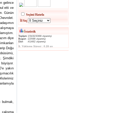
en gelince
l etti ve
ım. Günün
Seçimi Hatırla
Chevrolet.
İl Seç
kadaşımın
çalışmaya
İstatistik
şlamıştım.
Toplam
:
154323368 ziyaretçi
lazım diye
Bugün
:
22598 ziyaretçi
Dün
:
41462 ziyaretçi
 imkanları
S. Yükleme Süresi : 0.28 sn
verip Doğu
tobüsümü,
. Şimdiki
 büyüyor.
0’e yakın
şımacılık
fislerimiz
anlamıyla
ı bulmak,
i, çalışma