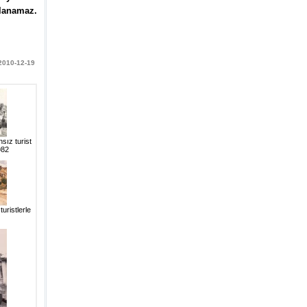
alanamaz.
 2010-12-19
sız turist
982
uristlerle