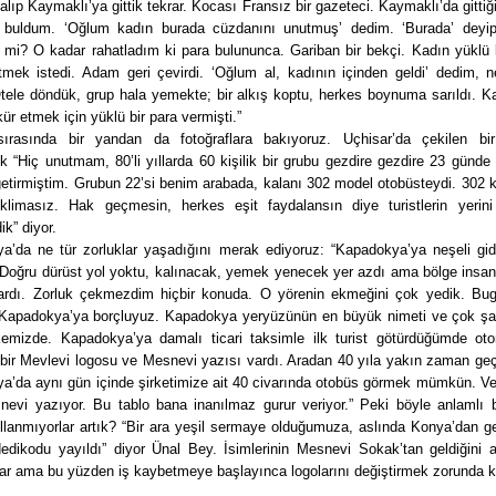
alıp Kaymaklı’ya gittik tekrar. Kocası Fransız bir gazeteci. Kaymaklı’da gittiğ
i buldum. ‘Oğlum kadın burada cüzdanını unutmuş’ dedim. ‘Burada’ deyi
 mi? O kadar rahatladım ki para bulununca. Gariban bir bekçi. Kadın yüklü b
tmek istedi. Adam geri çevirdi. ‘Oğlum al, kadının içinden geldi’ dedim, n
Otele döndük, grup hala yemekte; bir alkış koptu, herkes boynuma sarıldı. K
ür etmek için yüklü bir para vermişti.”
ırasında bir yandan da fotoğraflara bakıyoruz. Uçhisar’da çekilen bir
k “Hiç unutmam, 80’li yıllarda 60 kişilik bir grubu gezdire gezdire 23 günd
etirmiştim. Grubun 22’si benim arabada, kalanı 302 model otobüsteydi. 302 k
klimasız. Hak geçmesin, herkes eşit faydalansın diye turistlerin yerin
dik” diyor.
a’da ne tür zorluklar yaşadığını merak ediyoruz: “Kapadokya’ya neşeli gide
 Doğru dürüst yol yoktu, kalınacak, yemek yenecek yer azdı ama bölge insan
ılardı. Zorluk çekmezdim hiçbir konuda. O yörenin ekmeğini çok yedik. B
 Kapadokya’ya borçluyuz. Kapadokya yeryüzünün en büyük nimeti ve çok şan
kemizde. Kapadokya’ya damalı ticari taksimle ilk turist götürdüğümde oto
 bir Mevlevi logosu ve Mesnevi yazısı vardı. Aradan 40 yıla yakın zaman geç
a’da aynı gün içinde şirketimize ait 40 civarında otobüs görmek mümkün. Ve
nevi yazıyor. Bu tablo bana inanılmaz gurur veriyor.” Peki böyle anlamlı b
llanmıyorlar artık? “Bir ara yeşil sermaye olduğumuza, aslında Konya’dan ge
 dedikodu yayıldı” diyor Ünal Bey. İsimlerinin Mesnevi Sokak’tan geldiğini 
ar ama bu yüzden iş kaybetmeye başlayınca logolarını değiştirmek zorunda k