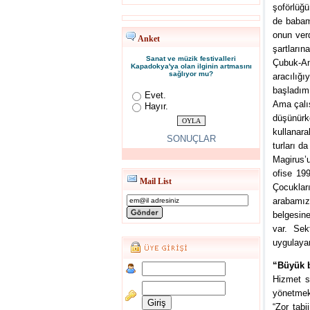
şoförlüğü
de babam
onun ver
Anket
şartların
Sanat ve müzik festivalleri
Çubuk-An
Kapadokya'ya olan ilginin artmasını
sağlıyor mu?
aracılığ
başladım.
Evet.
Ama çalış
Hayır.
düşünürke
kullanara
SONUÇLAR
turları 
Magirus’
ofise 19
Mail List
Çocuklar
arabamız
belgesine
var. Sek
uygulayan
“Büyük b
Hizmet s
yönetmek 
“Zor tabi