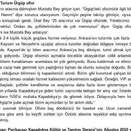
Turizm Ürgüp ofisi
rın arasına dalmışken Mustafa Bey giriyor içeri. “Ürgüp’teki ofisimizle ilgili bil
Hanım” diye sorunca utanıyorum. Geçmişin peşine takılıp gitmişiz, oysa
 konuşmak gerek. Ünal Bey “25 aracımız var Ürgüp ofisinde. Yöneticimiz 
eklisi. Ondan da, şoförlerimizden de çok memnunuz” diyor. Ürgüp ofi
ni ise Mustafa Bey anlatıyor:
 2-4 kişilik küçük gruplara hizmet veriyoruz. Ankara’nın turizmle çok fazla bi
 Kayseri ve Nevşehir’e uçuşlar artınca turistler doğrudan bölgeye inmeye ba
’de, Kayseri’de işi biten aracımız Ankara’ya boş dönüyor, turist almak içi
oş gidiyordu. Ürgüp ofisimizi açmakla öncelikle akaryakıttan ciddi anlamda
förlerin konaklaması acentalara bir yük getiriyordu. Bunu kaldırmak ve elimi
ha cazip hale getirmek için yaptığımız lojman da olumlu sonuçlar doğurdu. B
n olduğunun bilinmesi iş kapasitemizi artırdı. Bizim gibi kurumsal çalışan bi
itmiş olması oradaki hizmet kalitesinin yükselmesini sağladı. Örneğin, VIP a
başladı; şoförler kendilerine ve araçlarına daha fazla özen göstermeye ba
n yıllarda Kapadokya’ya giden turist sayısında belirgin bir artış var. İstanb
pların %50’si mutlaka Kapadokya’yı da görmek istiyor. Dolayısıyla hem İst
güp’te şube açmak bizim açımızdan iyi bir atılım oldu.”
ar susmak bilmiyor. Ofiste baş döndürücü bir hareket var. Uzun zamand
za göre artık bu keyifli sohbet için Öztürk ailesine teşekkür edip ayrılma
elmiş.
yazı Peribacası Kapadokya Kültür ve Tanıtım Dergisi’nin Ağustos 2010 