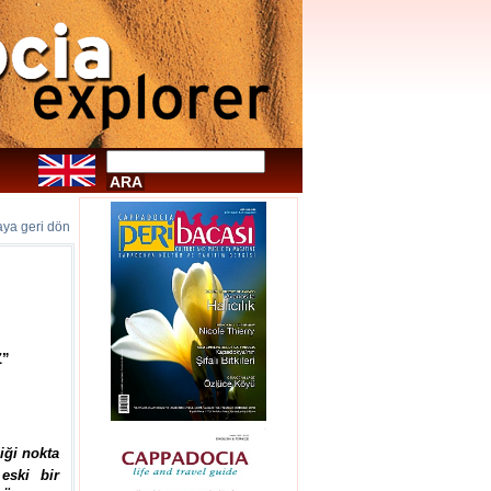
faya geri dön
Z”
iği nokta
eski bir