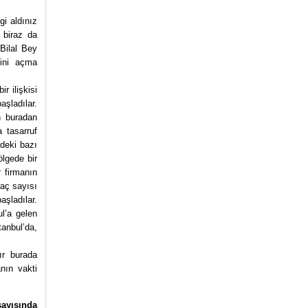
gi aldınız
 biraz da
Bilal Bey
sini açma
r ilişkisi
şladılar.
n buradan
 tasarruf
zdeki bazı
ölgede bir
r firmanın
raç sayısı
şladılar.
ul’a gelen
anbul’da,
ır burada
nın vakti
sayısında