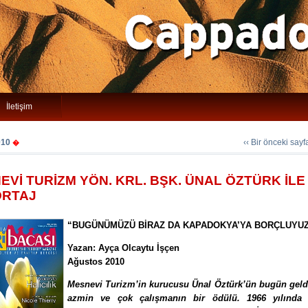
İletişim
010
‹‹ Bir önceki say
�
EVİ TURİZM YÖN. KRL. BŞK. ÜNAL ÖZTÜRK İLE
RTAJ
“BUGÜNÜMÜZÜ BİRAZ DA KAPADOKYA’YA BORÇLUYU
Yazan: Ayça Olcaytu İşçen
Ağustos 2010
Mesnevi Turizm’in kurucusu Ünal Öztürk’ün bugün geld
azmin ve çok çalışmanın bir ödülü. 1966 yılında 