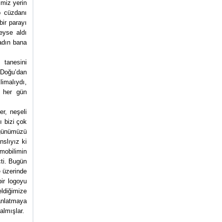
imiz yerin
p cüzdanı
ir parayı
eyse aldı
adın bana
 tanesini
e Doğu’dan
limalıydı,
i her gün
r, neşeli
ı bizi çok
ugünümüzü
slıyız ki
mobilimin
ti. Bugün
 üzerinde
ir logoyu
ldiğimize
anlatmaya
almışlar.