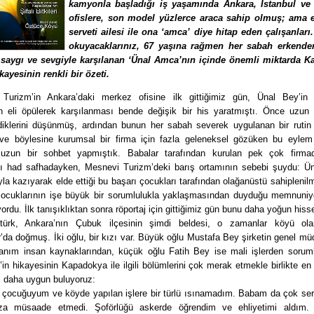
kamyonla başladığı iş yaşamında Ankara, İstanbul ve
ofislere, son model yüzlerce araca sahip olmuş; ama
serveti ailesi ile ona ‘amca’ diye hitap eden çalışanları
okuyacaklarınız, 67 yaşına rağmen her sabah erkende
 saygı ve sevgiyle karşılanan ‘Ünal Amca’nın içinde önemli miktarda 
kayesinin renkli bir özeti.
Turizm’in Ankara’daki merkez ofisine ilk gittiğimiz gün, Ünal Bey’in 
an eli öpülerek karşılanması bende değişik bir his yaratmıştı. Önce uzun
iklerini düşünmüş, ardından bunun her sabah severek uygulanan bir rutin
ve böylesine kurumsal bir firma için fazla geleneksel gözüken bu eylem
uzun bir sohbet yapmıştık. Babalar tarafından kurulan pek çok firm
ı had safhadayken, Mesnevi Turizm’deki barış ortamının sebebi şuydu: Ün
ıyla kazıyarak elde ettiği bu başarı çocukları tarafından olağanüstü sahiplenilm
ocuklarının işe büyük bir sorumlulukla yaklaşmasından duyduğu memnuniye
iyordu. İlk tanışıklıktan sonra röportaj için gittiğimiz gün bunu daha yoğun hiss
türk, Ankara’nın Çubuk ilçesinin şimdi beldesi, o zamanlar köyü ola
da doğmuş. İki oğlu, bir kızı var. Büyük oğlu Mustafa Bey şirketin genel mü
anım insan kaynaklarından, küçük oğlu Fatih Bey ise mali işlerden sorum
in hikayesinin Kapadokya ile ilgili bölümlerini çok merak etmekle birlikte e
i daha uygun buluyoruz:
 çocuğuyum ve köyde yapılan işlere bir türlü ısınamadım. Babam da çok sertt
za müsaade etmedi. Şoförlüğü askerde öğrendim ve ehliyetimi aldım.