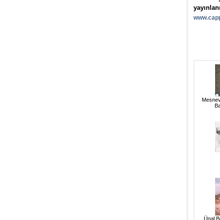
yayınlan
www.capp
Mesnev
Ba
Ünal Be