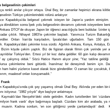
u belgeselinin çekimleri
a renkli anılar çıkıyor ortaya. Ünal Bey, bir zamanlar hepimizi ekrana kilitl
geselinin Türkiye çekimlerindeki rolünü anlatıyor:
önce Kapadokya’da belgesel çekmek isteyen bir Japon’a yardım etmişti
ya döndükten sonra İpek yolu belgeselinin devamını çekmek isteyenlere beni
Ankara DTCF’de okuyan Japon bir öğrenci aracılığıyla beni buldular. İzinler 
kadar çıktık. Nihayet 1983’te çekimler başladı. Yanımıza Turizm Bakanlığı
verdiler. Onları İran’da karşıladım, İpsala’dan uğurladım. Tam 150 gü
dik. Kapadokya’daki çekimler kısa sürdü. Ağırlıklı Ankara, Konya, Antalya, 
r. Bizim köyde çekim yaptık. Biz de figüran olarak filmin çok yerinde yer 
rıldılar Türkiye’den. Ertesi yıl bir kez daha geldiler. 60 gün kalıp devamını
 ay çalışmış olduk.” Sözü Hatice Hanım alıyor yine; “Yaz tatiline geldiğ
rsa çekimlerine beni götürdü. İnanılmaz bir deneyimdi benim için. D
in ham halini yüzlerce kaset olarak bize gönderdiler. O zaman biz çocuktuk,
nırım, maalesef onları koruyamadık.”
 Frank
in Kapadokya’sında çok şey yaşamış olmalı Ünal Bey. Aklında yer eden bir-ik
nı istiyoruz. “1982 yılıydı” diye başlıyor anlatmaya:
ri Kaymaklı’dan Nevşehir’deki otele getirdim. Kadın turistlerden biri ‘cüzda
 milyon frank vardı’ diye bağırmaya başladı. Cüzdanı kim alır arabada, ya r
a muavin. Kadına sordum, ‘en son gittiğimiz yerde çantamdaydı’ dedi. 