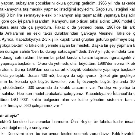
 yaptım, subayların çocuklarını okula götürüp getirdim. 1966 yılında askerd
a kamyonla taşımacılık yapmak istediğimi söyledim. Sağolsun, isteğimi kabu
diği 3 bin lira sermayeyle eski bir kamyon alıp taşımacılık yapmaya başlad
a göre çok iyi para kazandım. Kamyonu satıp ticari taksi aldım; 1966 model 
kara arasında çalışıyordum. Fakat o da yetmedi bana. 1967’de bir ar
ıyla Ankara’nın en eski taksi duraklarından Çankaya Mesnevi Taksi’de 
 Ayrıca, Kapadokya’ya 2-3 kişilik küçük turist grupları götürüp getirmeye ba
tıkça baktım ki taksicilik yerinde sayan bir meslek. Başka bir şey yapmam 
n durağın sahibi “ben bu durağı satacağım” dedi. 1979 yılıydı; elimdeki tüm
k durağı satın aldım. Hemen bir şirket kurdum; turizm taşımacılığına ağırlık 
da yapmaya başladım. Orası da yetmedi; ofisi büyüttüm. 1980’den sonra ilk o
u aldım. Bu işi 1989’dan sonra da artık büyük otobüslerle yapmaya başladık
96’da yerleştik. Burası 400 m2, buraya da sığmıyoruz. Şirket gün geçtikçe
ımın bu konuda çok büyük özverileri var. İş özveriyle büyür. Şu anda 10
, otobüsümüz, 300 civarında da kiralık aracımız var. Yurtdışı ve yurtiçi ta
 sahibiz. Hep son model arabalarla çalışıyoruz. Kapadokya ve İstanbul’da o
törde ISO 9001 kalite belgesini alan ve kalite yönetim sistemini tam 
 ilk firmayız. 380 çalışanımız var. ”
ir aileyiz”
ektörü kendine has sorunlar barındırır. Ünal Bey’e, bir fabrika kadar insan
zor değil mi diye soruyoruz:
i ki. Deneyimi olan, bu işe uygun kişileri seçmek zorundayız. Kılık-kıyafet