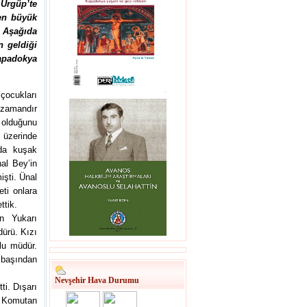
 Ürgüp’te
 en büyük
. Aşağıda
n geldiği
Kapadokya
çocukları
 zamandır
 olduğunu
 üzerinde
ada kuşak
al Bey’in
işti. Ünal
ti onlara
ettik.
n Yukarı
dürü. Kızı
lu müdür.
n başından
Nevşehir Hava Durumu
i. Dışarı
 Komutan