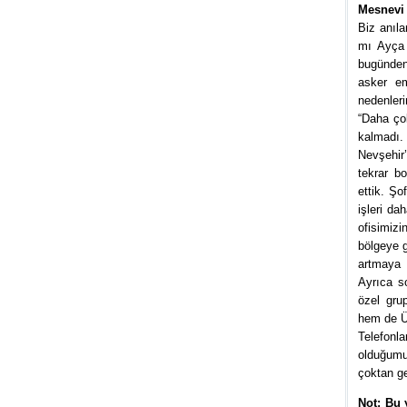
Mesnevi 
Biz anıla
mı Ayça 
bugünden
asker em
nedenleri
“Daha çok
kalmadı.
Nevşehir
tekrar b
ettik. Şo
işleri da
ofisimizi
bölgeye g
artmaya 
Ayrıca so
özel gru
hem de Ür
Telefonl
olduğumu
çoktan g
Not: Bu 