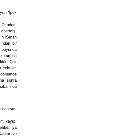
eyen ‘İpek
m. O adam
 önermiş.
için Kenan
’ndan bir
n boyunca
Erzurum’da
aldık. Çok
 çektiler.
i dönemde
aha sonra
 babam da
i anısını
nım kayıp,
ehber, ya
Kadını ve