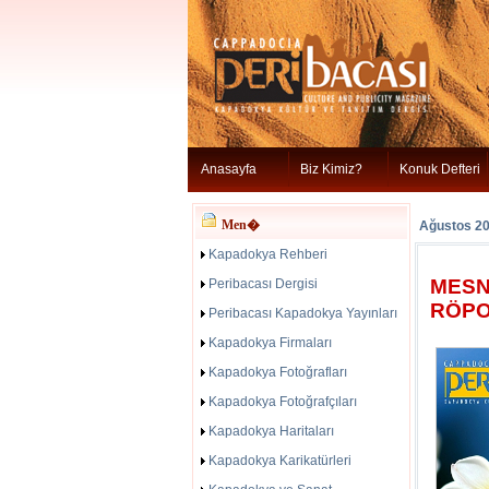
Anasayfa
Biz Kimiz?
Konuk Defteri
Men�
Ağustos 2
Kapadokya Rehberi
MESN
Peribacası Dergisi
RÖPO
Peribacası Kapadokya Yayınları
Kapadokya Firmaları
Kapadokya Fotoğrafları
Kapadokya Fotoğrafçıları
Kapadokya Haritaları
Kapadokya Karikatürleri