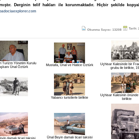
mıştır. Derginin telif hakları ile korunmaktadır. Hiçbir şekilde kopy
adociaexplorer.com
Tarih:
Okunma Sayısı: 13208
i Turizm Yönetim Kurulu
Uçhisar Kalesinde bir Fran
Mustafa, Ünal ve Hatice Öztürk
şkanı Ünal Öztürk
grubu ile birlikte, 1
Uçhisar Kalesinin önünde t
Yabancı turistlerle birlikte
birlikte
Ünal Beyin damalı ticari taksisi
yin damalı ticari taksisi