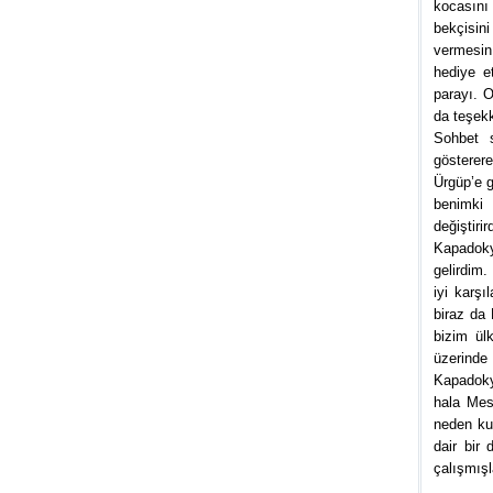
kocasını 
bekçisin
vermesin
hediye e
parayı. 
da teşekk
Sohbet s
gösterere
Ürgüp’e g
benimki 
değiştirir
Kapadoky
gelirdim.
iyi karş
biraz da
bizim ül
üzerinde
Kapadoky
hala Mes
neden ku
dair bir
çalışmışl