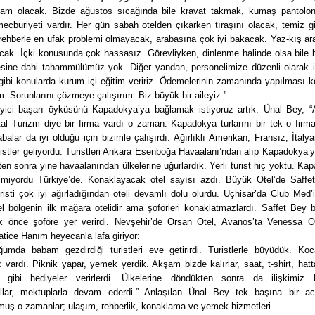
i tam olacak. Bizde ağustos sıcağında bile kravat takmak, kumaş pantolo
ecburiyeti vardır. Her gün sabah otelden çıkarken tıraşını olacak, temiz g
 rehberle en ufak problemi olmayacak, arabasına çok iyi bakacak. Yaz-kış a
cak. İçki konusunda çok hassasız. Görevliyken, dinlenme halinde olsa bile 
esine dahi tahammülümüz yok. Diğer yandan, personelimize düzenli olarak i
 gibi konularda kurum içi eğitim veririz. Ödemelerinin zamanında yapılması
im. Sorunlarını çözmeye çalışırım. Biz büyük bir aileyiz.”
eyici başarı öyküsünü Kapadokya’ya bağlamak istiyoruz artık. Ünal Bey, “
al Turizm diye bir firma vardı o zaman. Kapadokya turlarını bir tek o firm
balar da iyi olduğu için bizimle çalışırdı. Ağırlıklı Amerikan, Fransız, İtalyan
istler geliyordu. Turistleri Ankara Esenboğa Havaalanı’ndan alıp Kapadokya’y
ten sonra yine havaalanından ülkelerine uğurlardık. Yerli turist hiç yoktu. Ka
lmiyordu Türkiye’de. Konaklayacak otel sayısı azdı. Büyük Otel’de Saffe
risti çok iyi ağırladığından oteli devamlı dolu olurdu. Uçhisar’da Club Med’in
l bölgenin ilk mağara otelidir ama şoförleri konaklatmazlardı. Saffet Bey
 ilk önce şoföre yer verirdi. Nevşehir’de Orsan Otel, Avanos’ta Venessa Ot
tice Hanım heyecanla lafa giriyor:
ğumda babam gezdirdiği turistleri eve getirirdi. Turistlerle büyüdük. Ko
vardı. Piknik yapar, yemek yerdik. Akşam bizde kalırlar, saat, t-shirt, hatt
 gibi hediyeler verirlerdi. Ülkelerine döndükten sonra da ilişkimiz 
allar, mektuplarla devam ederdi.” Anlaşılan Ünal Bey tek başına bir ac
rmuş o zamanlar; ulaşım, rehberlik, konaklama ve yemek hizmetleri…