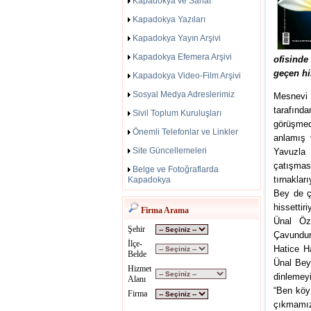
Kapadokya ve Sanat
Kapadokya Yazıları
Kapadokya Yayın Arşivi
Kapadokya Efemera Arşivi
ofisinde
geçen hi
Kapadokya Video-Film Arşivi
Sosyal Medya Adreslerimiz
Mesnevi 
tarafınd
Sivil Toplum Kuruluşları
görüşmed
Önemli Telefonlar ve Linkler
anlamış 
Site Güncellemeleri
Yavuzla 
çatışmas
Belge ve Fotoğraflarda
tırnaklar
Kapadokya
Bey de ç
hissettir
Firma Arama
Ünal Öz
Şehir
Çavundur’
İlçe-
Hatice H
Belde
Ünal Bey’
Hizmet
dinlemey
Alanı
“Ben köy
Firma
çıkmamı