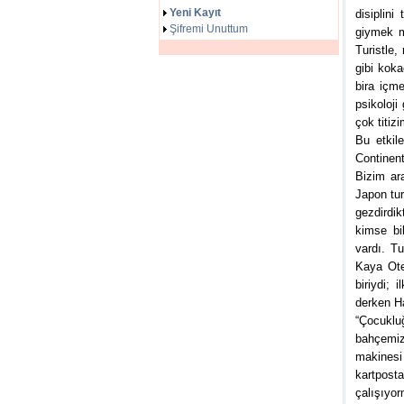
Yeni Kayıt
disiplin
Şifremi Unuttum
giymek m
Turistle,
gibi koka
bira içm
psikoloji
çok titiz
Bu etkil
Continent
Bizim ara
Japon tur
gezdirdik
kimse bi
vardı. Tu
Kaya Ote
biriydi;
derken Ha
“Çocuklu
bahçemiz 
makinesi
kartpost
çalışıyo