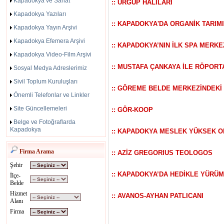
Kapadokya ve Sanat
:: ÜRGÜP HALILARI
Kapadokya Yazıları
:: KAPADOKYA'DA ORGANİK TARIM
Kapadokya Yayın Arşivi
Kapadokya Efemera Arşivi
:: KAPADOKYA’NIN İLK SPA MERKE
Kapadokya Video-Film Arşivi
:: MUSTAFA ÇANKAYA İLE RÖPORT
Sosyal Medya Adreslerimiz
Sivil Toplum Kuruluşları
:: GÖREME BELDE MERKEZİNDEKİ 
Önemli Telefonlar ve Linkler
Site Güncellemeleri
:: GÖR-KOOP
Belge ve Fotoğraflarda
Kapadokya
:: KAPADOKYA MESLEK YÜKSEK 
Firma Arama
:: AZİZ GREGORIUS TEOLOGOS
Şehir
:: KAPADOKYA’DA HEDİKLE YÜRÜ
İlçe-
Belde
Hizmet
:: AVANOS-AYHAN PATLICANI
Alanı
Firma