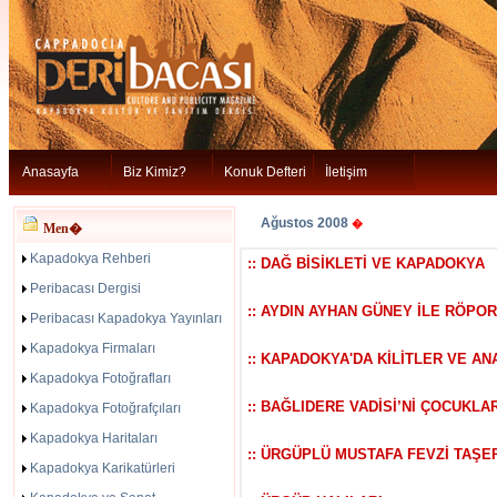
Anasayfa
Biz Kimiz?
Konuk Defteri
İletişim
Ağustos 2008
�
Men�
Kapadokya Rehberi
:: DAĞ BİSİKLETİ VE KAPADOKYA
Peribacası Dergisi
:: AYDIN AYHAN GÜNEY İLE RÖPO
Peribacası Kapadokya Yayınları
Kapadokya Firmaları
:: KAPADOKYA'DA KİLİTLER VE A
Kapadokya Fotoğrafları
:: BAĞLIDERE VADİSİ’Nİ ÇOCUKL
Kapadokya Fotoğrafçıları
Kapadokya Haritaları
:: ÜRGÜPLÜ MUSTAFA FEVZİ TAŞE
Kapadokya Karikatürleri